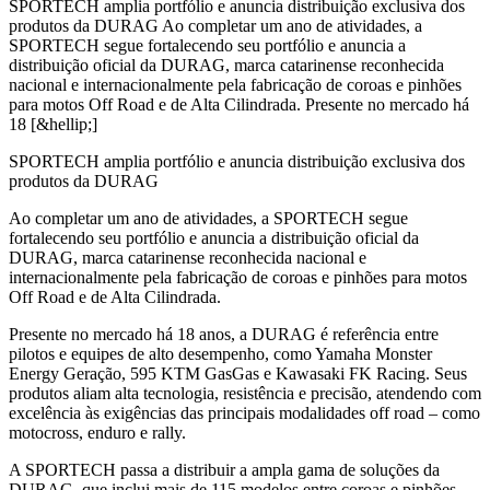
SPORTECH amplia portfólio e anuncia distribuição exclusiva dos
produtos da DURAG Ao completar um ano de atividades, a
SPORTECH segue fortalecendo seu portfólio e anuncia a
distribuição oficial da DURAG, marca catarinense reconhecida
nacional e internacionalmente pela fabricação de coroas e pinhões
para motos Off Road e de Alta Cilindrada. Presente no mercado há
18 [&hellip;]
SPORTECH amplia portfólio e anuncia distribuição exclusiva dos
produtos da DURAG
Ao completar um ano de atividades, a SPORTECH segue
fortalecendo seu portfólio e anuncia a distribuição oficial da
DURAG, marca catarinense reconhecida nacional e
internacionalmente pela fabricação de coroas e pinhões para motos
Off Road e de Alta Cilindrada.
Presente no mercado há 18 anos, a DURAG é referência entre
pilotos e equipes de alto desempenho, como Yamaha Monster
Energy Geração, 595 KTM GasGas e Kawasaki FK Racing. Seus
produtos aliam alta tecnologia, resistência e precisão, atendendo com
excelência às exigências das principais modalidades off road – como
motocross, enduro e rally.
A SPORTECH passa a distribuir a ampla gama de soluções da
DURAG, que inclui mais de 115 modelos entre coroas e pinhões,