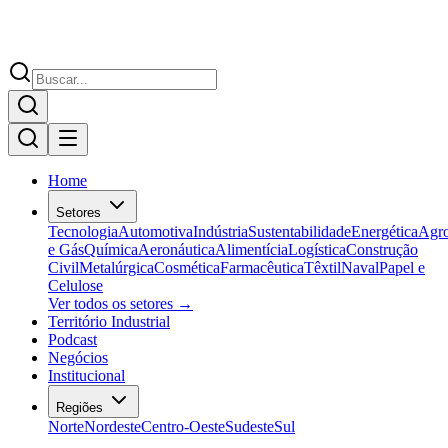
Home
Setores
Tecnologia
Automotiva
Indústria
Sustentabilidade
Energética
Agr
e Gás
Química
Aeronáutica
Alimentícia
Logística
Construção
Civil
Metalúrgica
Cosmética
Farmacêutica
Têxtil
Naval
Papel e
Celulose
Ver todos os setores →
Território Industrial
Podcast
Negócios
Institucional
Regiões
Norte
Nordeste
Centro-Oeste
Sudeste
Sul