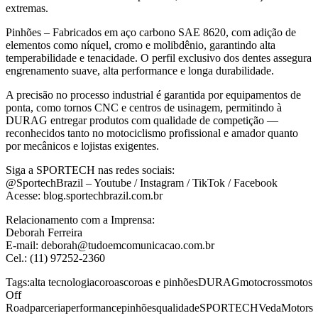
extremas.
Pinhões – Fabricados em aço carbono SAE 8620, com adição de
elementos como níquel, cromo e molibdênio, garantindo alta
temperabilidade e tenacidade. O perfil exclusivo dos dentes assegura
engrenamento suave, alta performance e longa durabilidade.
A precisão no processo industrial é garantida por equipamentos de
ponta, como tornos CNC e centros de usinagem, permitindo à
DURAG entregar produtos com qualidade de competição —
reconhecidos tanto no motociclismo profissional e amador quanto
por mecânicos e lojistas exigentes.
Siga a SPORTECH nas redes sociais:
@SportechBrazil – Youtube / Instagram / TikTok / Facebook
Acesse: blog.sportechbrazil.com.br
Relacionamento com a Imprensa:
Deborah Ferreira
E-mail: deborah@tudoemcomunicacao.com.br
Cel.: (11) 97252-2360
Tags:
alta tecnologia
coroas
coroas e pinhões
DURAG
motocross
motos
Off
Road
parceria
performance
pinhões
qualidade
SPORTECH
VedaMotors