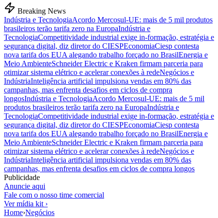
Breaking News
Indústria e Tecnologia
Acordo Mercosul-UE: mais de 5 mil produtos
brasileiros terão tarifa zero na Europa
Indústria e
Tecnologia
Competitividade industrial exige in-formação, estratégia e
segurança digital, diz diretor do CIESP
Economia
Ciesp contesta
nova tarifa dos EUA alegando trabalho forçado no Brasil
Energia e
Meio Ambiente
Schneider Electric e Kraken firmam parceria para
otimizar sistema elétrico e acelerar conexões à rede
Negócios e
Indústria
Inteligência artificial impulsiona vendas em 80% das
campanhas, mas enfrenta desafios em ciclos de compra
longos
Indústria e Tecnologia
Acordo Mercosul-UE: mais de 5 mil
produtos brasileiros terão tarifa zero na Europa
Indústria e
Tecnologia
Competitividade industrial exige in-formação, estratégia e
segurança digital, diz diretor do CIESP
Economia
Ciesp contesta
nova tarifa dos EUA alegando trabalho forçado no Brasil
Energia e
Meio Ambiente
Schneider Electric e Kraken firmam parceria para
otimizar sistema elétrico e acelerar conexões à rede
Negócios e
Indústria
Inteligência artificial impulsiona vendas em 80% das
campanhas, mas enfrenta desafios em ciclos de compra longos
Publicidade
Anuncie aqui
Fale com o nosso time comercial
Ver mídia kit ›
Home
›
Negócios