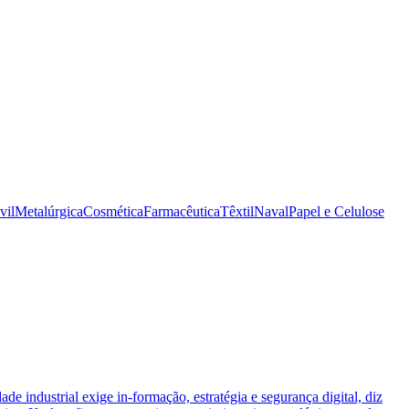
vil
Metalúrgica
Cosmética
Farmacêutica
Têxtil
Naval
Papel e Celulose
ade industrial exige in-formação, estratégia e segurança digital, diz