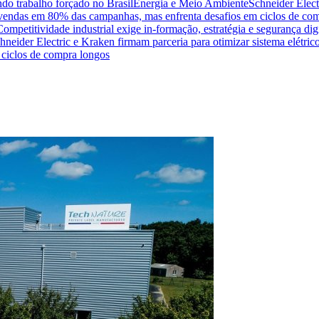
do trabalho forçado no Brasil
Energia e Meio Ambiente
Schneider Elect
na vendas em 80% das campanhas, mas enfrenta desafios em ciclos de co
Competitividade industrial exige in-formação, estratégia e segurança dig
hneider Electric e Kraken firmam parceria para otimizar sistema elétric
ciclos de compra longos