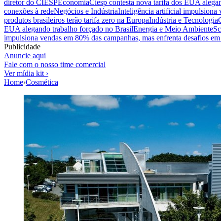
diretor do CIESP
Economia
Ciesp contesta nova tarifa dos EUA alegan
conexões à rede
Negócios e Indústria
Inteligência artificial impulsio
produtos brasileiros terão tarifa zero na Europa
Indústria e Tecnologia
EUA alegando trabalho forçado no Brasil
Energia e Meio Ambiente
Sc
impulsiona vendas em 80% das campanhas, mas enfrenta desafios em 
Publicidade
Anuncie aqui
Fale com o nosso time comercial
Ver mídia kit ›
Home
›
Cosmética