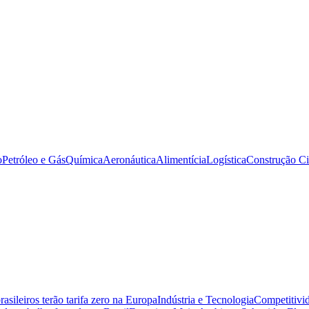
o
Petróleo e Gás
Química
Aeronáutica
Alimentícia
Logística
Construção Ci
sileiros terão tarifa zero na Europa
Indústria e Tecnologia
Competitivid