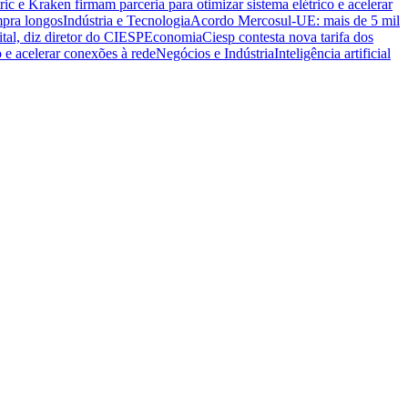
ric e Kraken firmam parceria para otimizar sistema elétrico e acelerar
mpra longos
Indústria e Tecnologia
Acordo Mercosul-UE: mais de 5 mil
ital, diz diretor do CIESP
Economia
Ciesp contesta nova tarifa dos
o e acelerar conexões à rede
Negócios e Indústria
Inteligência artificial