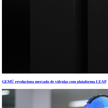
GEMÜ revoluciona mercado de válvulas com plataforma LEAP