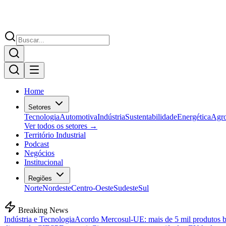
Home
Setores
Tecnologia
Automotiva
Indústria
Sustentabilidade
Energética
Agr
Ver todos os setores →
Território Industrial
Podcast
Negócios
Institucional
Regiões
Norte
Nordeste
Centro-Oeste
Sudeste
Sul
Breaking News
Indústria e Tecnologia
Acordo Mercosul-UE: mais de 5 mil produtos bra