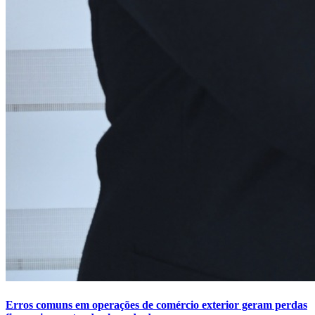
Erros comuns em operações de comércio exterior geram perdas