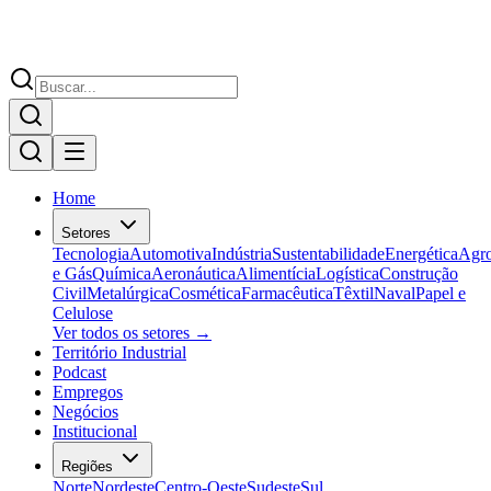
Home
Setores
Tecnologia
Automotiva
Indústria
Sustentabilidade
Energética
Agr
e Gás
Química
Aeronáutica
Alimentícia
Logística
Construção
Civil
Metalúrgica
Cosmética
Farmacêutica
Têxtil
Naval
Papel e
Celulose
Ver todos os setores →
Território Industrial
Podcast
Empregos
Negócios
Institucional
Regiões
Norte
Nordeste
Centro-Oeste
Sudeste
Sul