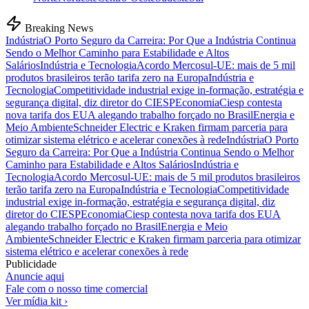
Breaking News
Indústria
O Porto Seguro da Carreira: Por Que a Indústria Continua
Sendo o Melhor Caminho para Estabilidade e Altos
Salários
Indústria e Tecnologia
Acordo Mercosul-UE: mais de 5 mil
produtos brasileiros terão tarifa zero na Europa
Indústria e
Tecnologia
Competitividade industrial exige in-formação, estratégia e
segurança digital, diz diretor do CIESP
Economia
Ciesp contesta
nova tarifa dos EUA alegando trabalho forçado no Brasil
Energia e
Meio Ambiente
Schneider Electric e Kraken firmam parceria para
otimizar sistema elétrico e acelerar conexões à rede
Indústria
O Porto
Seguro da Carreira: Por Que a Indústria Continua Sendo o Melhor
Caminho para Estabilidade e Altos Salários
Indústria e
Tecnologia
Acordo Mercosul-UE: mais de 5 mil produtos brasileiros
terão tarifa zero na Europa
Indústria e Tecnologia
Competitividade
industrial exige in-formação, estratégia e segurança digital, diz
diretor do CIESP
Economia
Ciesp contesta nova tarifa dos EUA
alegando trabalho forçado no Brasil
Energia e Meio
Ambiente
Schneider Electric e Kraken firmam parceria para otimizar
sistema elétrico e acelerar conexões à rede
Publicidade
Anuncie aqui
Fale com o nosso time comercial
Ver mídia kit ›