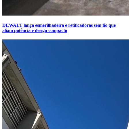
DEWALT lança esmerilhadeira e retificadoras sem fio que
aliam potência e design compacto