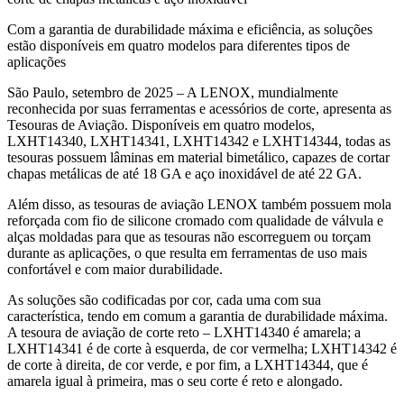
Com a garantia de durabilidade máxima e eficiência, as soluções
estão disponíveis em quatro modelos para diferentes tipos de
aplicações
São Paulo, setembro de 2025 – A LENOX, mundialmente
reconhecida por suas ferramentas e acessórios de corte, apresenta as
Tesouras de Aviação. Disponíveis em quatro modelos,
LXHT14340, LXHT14341, LXHT14342 e LXHT14344, todas as
tesouras possuem lâminas em material bimetálico, capazes de cortar
chapas metálicas de até 18 GA e aço inoxidável de até 22 GA.
Além disso, as tesouras de aviação LENOX também possuem mola
reforçada com fio de silicone cromado com qualidade de válvula e
alças moldadas para que as tesouras não escorreguem ou torçam
durante as aplicações, o que resulta em ferramentas de uso mais
confortável e com maior durabilidade.
As soluções são codificadas por cor, cada uma com sua
característica, tendo em comum a garantia de durabilidade máxima.
A tesoura de aviação de corte reto – LXHT14340 é amarela; a
LXHT14341 é de corte à esquerda, de cor vermelha; LXHT14342 é
de corte à direita, de cor verde, e por fim, a LXHT14344, que é
amarela igual à primeira, mas o seu corte é reto e alongado.