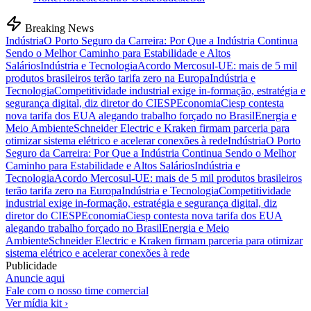
Breaking News
Indústria
O Porto Seguro da Carreira: Por Que a Indústria Continua
Sendo o Melhor Caminho para Estabilidade e Altos
Salários
Indústria e Tecnologia
Acordo Mercosul-UE: mais de 5 mil
produtos brasileiros terão tarifa zero na Europa
Indústria e
Tecnologia
Competitividade industrial exige in-formação, estratégia e
segurança digital, diz diretor do CIESP
Economia
Ciesp contesta
nova tarifa dos EUA alegando trabalho forçado no Brasil
Energia e
Meio Ambiente
Schneider Electric e Kraken firmam parceria para
otimizar sistema elétrico e acelerar conexões à rede
Indústria
O Porto
Seguro da Carreira: Por Que a Indústria Continua Sendo o Melhor
Caminho para Estabilidade e Altos Salários
Indústria e
Tecnologia
Acordo Mercosul-UE: mais de 5 mil produtos brasileiros
terão tarifa zero na Europa
Indústria e Tecnologia
Competitividade
industrial exige in-formação, estratégia e segurança digital, diz
diretor do CIESP
Economia
Ciesp contesta nova tarifa dos EUA
alegando trabalho forçado no Brasil
Energia e Meio
Ambiente
Schneider Electric e Kraken firmam parceria para otimizar
sistema elétrico e acelerar conexões à rede
Publicidade
Anuncie aqui
Fale com o nosso time comercial
Ver mídia kit ›