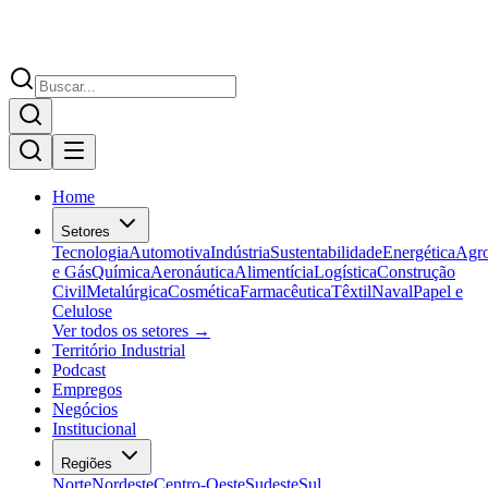
Home
Setores
Tecnologia
Automotiva
Indústria
Sustentabilidade
Energética
Agr
e Gás
Química
Aeronáutica
Alimentícia
Logística
Construção
Civil
Metalúrgica
Cosmética
Farmacêutica
Têxtil
Naval
Papel e
Celulose
Ver todos os setores →
Território Industrial
Podcast
Empregos
Negócios
Institucional
Regiões
Norte
Nordeste
Centro-Oeste
Sudeste
Sul