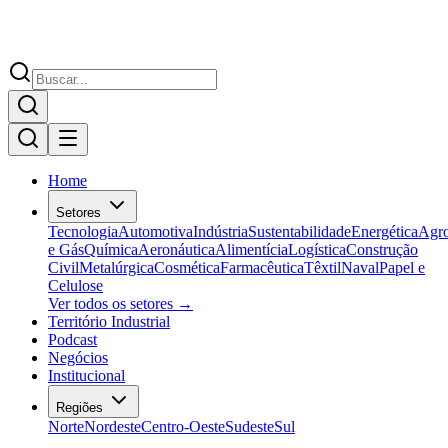
Home
Setores
Tecnologia
Automotiva
Indústria
Sustentabilidade
Energética
Agr
e Gás
Química
Aeronáutica
Alimentícia
Logística
Construção
Civil
Metalúrgica
Cosmética
Farmacêutica
Têxtil
Naval
Papel e
Celulose
Ver todos os setores →
Território Industrial
Podcast
Negócios
Institucional
Regiões
Norte
Nordeste
Centro-Oeste
Sudeste
Sul