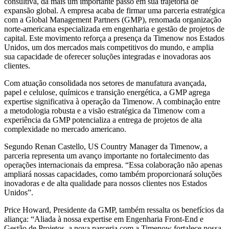
consultiva, dá mais um importante passo em sua trajetória de
expansão global. A empresa acaba de firmar uma parceria estratégica
com a Global Management Partners (GMP), renomada organização
norte-americana especializada em engenharia e gestão de projetos de
capital. Este movimento reforça a presença da Timenow nos Estados
Unidos, um dos mercados mais competitivos do mundo, e amplia
sua capacidade de oferecer soluções integradas e inovadoras aos
clientes.
Com atuação consolidada nos setores de manufatura avançada,
papel e celulose, químicos e transição energética, a GMP agrega
expertise significativa à operação da Timenow. A combinação entre
a metodologia robusta e a visão estratégica da Timenow com a
experiência da GMP potencializa a entrega de projetos de alta
complexidade no mercado americano.
Segundo Renan Castello, US Country Manager da Timenow, a
parceria representa um avanço importante no fortalecimento das
operações internacionais da empresa. “Essa colaboração não apenas
ampliará nossas capacidades, como também proporcionará soluções
inovadoras e de alta qualidade para nossos clientes nos Estados
Unidos”.
Price Howard, Presidente da GMP, também ressalta os benefícios da
aliança: “Aliada à nossa expertise em Engenharia Front-End e
Gestão de Projetos, a nova parceria com a Timenow fortalece nossa