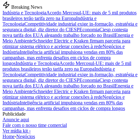
Breaking News
Indústria e Tecnologia
Acordo Mercosul-UE: mais de 5 mil produtos
brasileiros terão tarifa zero na Europa
Indústria e
Tecnologia
Competitividade industrial exige in-formação, estratégia e
segurança digital, diz diretor do CIESP
Economia
Ciesp contesta
nova tarifa dos EUA alegando trabalho forçado no Brasil
Energia e
Meio Ambiente
Schneider Electric e Kraken firmam parceria para
otimizar sistema elétrico e acelerar conexões à rede
Negócios e
Indústria
Inteligência artificial impulsiona vendas em 80% das
campanhas, mas enfrenta desafios em ciclos de compra
longos
Indústria e Tecnologia
Acordo Mercosul-UE: mais de 5 mil
produtos brasileiros terão tarifa zero na Europa
Indústria e
Tecnologia
Competitividade industrial exige in-formação, estratégia e
segurança digital, diz diretor do CIESP
Economia
Ciesp contesta
nova tarifa dos EUA alegando trabalho forçado no Brasil
Energia e
Meio Ambiente
Schneider Electric e Kraken firmam parceria para
otimizar sistema elétrico e acelerar conexões à rede
Negócios e
Indústria
Inteligência artificial impulsiona vendas em 80% das
campanhas, mas enfrenta desafios em ciclos de compra longos
Publicidade
Anuncie aqui
Fale com o nosso time comercial
Ver mídia kit ›
Home
›
Negócios