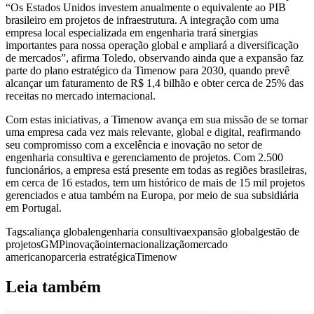
“Os Estados Unidos investem anualmente o equivalente ao PIB
brasileiro em projetos de infraestrutura. A integração com uma
empresa local especializada em engenharia trará sinergias
importantes para nossa operação global e ampliará a diversificação
de mercados”, afirma Toledo, observando ainda que a expansão faz
parte do plano estratégico da Timenow para 2030, quando prevê
alcançar um faturamento de R$ 1,4 bilhão e obter cerca de 25% das
receitas no mercado internacional.
Com estas iniciativas, a Timenow avança em sua missão de se tornar
uma empresa cada vez mais relevante, global e digital, reafirmando
seu compromisso com a excelência e inovação no setor de
engenharia consultiva e gerenciamento de projetos. Com 2.500
funcionários, a empresa está presente em todas as regiões brasileiras,
em cerca de 16 estados, tem um histórico de mais de 15 mil projetos
gerenciados e atua também na Europa, por meio de sua subsidiária
em Portugal.
Tags:
aliança global
engenharia consultiva
expansão global
gestão de
projetos
GMP
inovação
internacionalização
mercado
americano
parceria estratégica
Timenow
Leia também