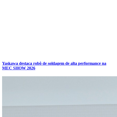
Yaskawa destaca robô de soldagem de alta performance na
MEC SHOW 2026