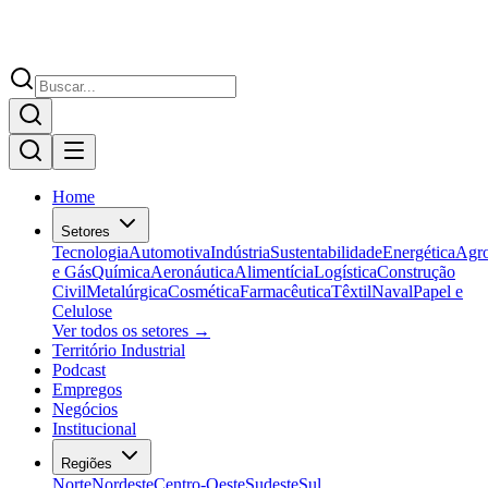
Home
Setores
Tecnologia
Automotiva
Indústria
Sustentabilidade
Energética
Agr
e Gás
Química
Aeronáutica
Alimentícia
Logística
Construção
Civil
Metalúrgica
Cosmética
Farmacêutica
Têxtil
Naval
Papel e
Celulose
Ver todos os setores →
Território Industrial
Podcast
Empregos
Negócios
Institucional
Regiões
Norte
Nordeste
Centro-Oeste
Sudeste
Sul