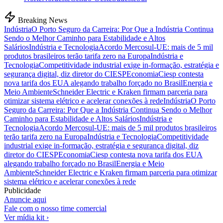
Breaking News
Indústria
O Porto Seguro da Carreira: Por Que a Indústria Continua
Sendo o Melhor Caminho para Estabilidade e Altos
Salários
Indústria e Tecnologia
Acordo Mercosul-UE: mais de 5 mil
produtos brasileiros terão tarifa zero na Europa
Indústria e
Tecnologia
Competitividade industrial exige in-formação, estratégia e
segurança digital, diz diretor do CIESP
Economia
Ciesp contesta
nova tarifa dos EUA alegando trabalho forçado no Brasil
Energia e
Meio Ambiente
Schneider Electric e Kraken firmam parceria para
otimizar sistema elétrico e acelerar conexões à rede
Indústria
O Porto
Seguro da Carreira: Por Que a Indústria Continua Sendo o Melhor
Caminho para Estabilidade e Altos Salários
Indústria e
Tecnologia
Acordo Mercosul-UE: mais de 5 mil produtos brasileiros
terão tarifa zero na Europa
Indústria e Tecnologia
Competitividade
industrial exige in-formação, estratégia e segurança digital, diz
diretor do CIESP
Economia
Ciesp contesta nova tarifa dos EUA
alegando trabalho forçado no Brasil
Energia e Meio
Ambiente
Schneider Electric e Kraken firmam parceria para otimizar
sistema elétrico e acelerar conexões à rede
Publicidade
Anuncie aqui
Fale com o nosso time comercial
Ver mídia kit ›