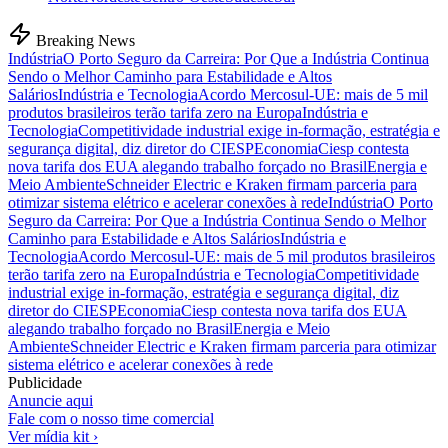
Breaking News
Indústria
O Porto Seguro da Carreira: Por Que a Indústria Continua
Sendo o Melhor Caminho para Estabilidade e Altos
Salários
Indústria e Tecnologia
Acordo Mercosul-UE: mais de 5 mil
produtos brasileiros terão tarifa zero na Europa
Indústria e
Tecnologia
Competitividade industrial exige in-formação, estratégia e
segurança digital, diz diretor do CIESP
Economia
Ciesp contesta
nova tarifa dos EUA alegando trabalho forçado no Brasil
Energia e
Meio Ambiente
Schneider Electric e Kraken firmam parceria para
otimizar sistema elétrico e acelerar conexões à rede
Indústria
O Porto
Seguro da Carreira: Por Que a Indústria Continua Sendo o Melhor
Caminho para Estabilidade e Altos Salários
Indústria e
Tecnologia
Acordo Mercosul-UE: mais de 5 mil produtos brasileiros
terão tarifa zero na Europa
Indústria e Tecnologia
Competitividade
industrial exige in-formação, estratégia e segurança digital, diz
diretor do CIESP
Economia
Ciesp contesta nova tarifa dos EUA
alegando trabalho forçado no Brasil
Energia e Meio
Ambiente
Schneider Electric e Kraken firmam parceria para otimizar
sistema elétrico e acelerar conexões à rede
Publicidade
Anuncie aqui
Fale com o nosso time comercial
Ver mídia kit ›