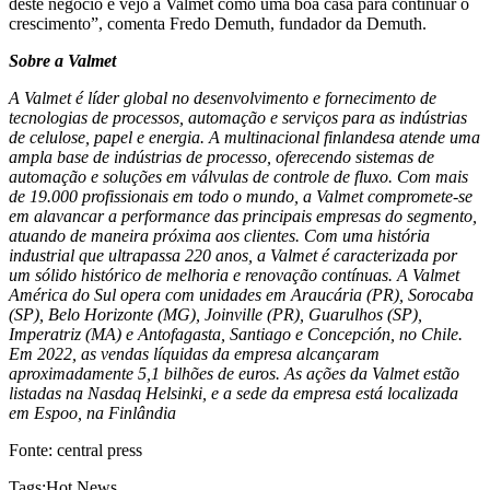
deste negócio e vejo a Valmet como uma boa casa para continuar o
crescimento”, comenta Fredo Demuth, fundador da Demuth.
Sobre a Valmet
A Valmet é líder global no desenvolvimento e fornecimento de
tecnologias de processos, automação e serviços para as indústrias
de celulose, papel e energia. A multinacional finlandesa atende uma
ampla base de indústrias de processo, oferecendo sistemas de
automação e soluções em válvulas de controle de fluxo. Com mais
de 19.000 profissionais em todo o mundo, a Valmet compromete-se
em alavancar a performance das principais empresas do segmento,
atuando de maneira próxima aos clientes. Com uma história
industrial que ultrapassa 220 anos, a Valmet é caracterizada por
um sólido histórico de melhoria e renovação contínuas. A Valmet
América do Sul opera com unidades em Araucária (PR), Sorocaba
(SP), Belo Horizonte (MG), Joinville (PR), Guarulhos (SP),
Imperatriz (MA) e Antofagasta, Santiago e Concepción, no Chile.
Em 2022, as vendas líquidas da empresa alcançaram
aproximadamente 5,1 bilhões de euros. As ações da Valmet estão
listadas na Nasdaq Helsinki, e a sede da empresa está localizada
em Espoo, na Finlândia
Fonte: central press
Tags:
Hot News