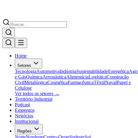
Home
Setores
Tecnologia
Automotiva
Indústria
Sustentabilidade
Energética
Agr
e Gás
Química
Aeronáutica
Alimentícia
Logística
Construção
Civil
Metalúrgica
Cosmética
Farmacêutica
Têxtil
Naval
Papel e
Celulose
Ver todos os setores →
Território Industrial
Podcast
Empregos
Negócios
Institucional
Regiões
Norte
Nordeste
Centro-Oeste
Sudeste
Sul