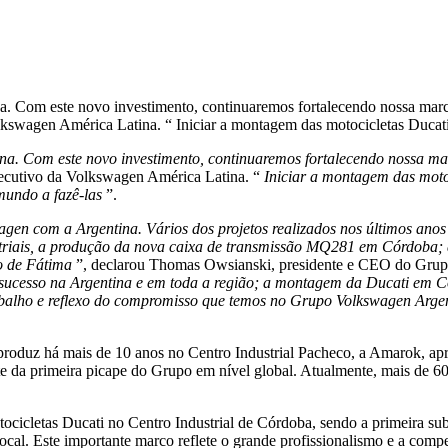
a. Com este novo investimento, continuaremos fortalecendo nossa marc
Volkswagen América Latina. “ Iniciar a montagem das motocicletas Duc
na. Com este novo investimento, continuaremos fortalecendo nossa m
executivo da Volkswagen América Latina. “
Iniciar a montagem das moto
mundo a fazê-las
”.
en com a Argentina. Vários dos projetos realizados nos últimos anos
striais, a produção da nova caixa de transmissão MQ281 em Córdoba; a
o de Fátima
”, declarou Thomas Owsianski, presidente e CEO do Grup
 sucesso na Argentina e em toda a região; a montagem da Ducati em C
trabalho e reflexo do compromisso que temos no Grupo Volkswagen Arg
produz há mais de 10 anos no Centro Industrial Pacheco, a Amarok, apr
te da primeira picape do Grupo em nível global. Atualmente, mais de 
cicletas Ducati no Centro Industrial de Córdoba, sendo a primeira s
ocal. Este importante marco reflete o grande profissionalismo e a com