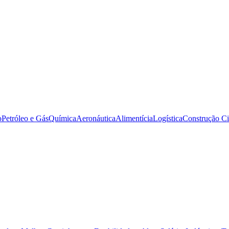
o
Petróleo e Gás
Química
Aeronáutica
Alimentícia
Logística
Construção Ci