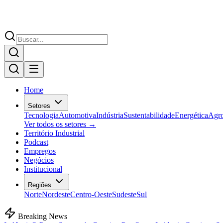
Home
Setores
Tecnologia
Automotiva
Indústria
Sustentabilidade
Energética
Agr
Ver todos os setores →
Território Industrial
Podcast
Empregos
Negócios
Institucional
Regiões
Norte
Nordeste
Centro-Oeste
Sudeste
Sul
Breaking News