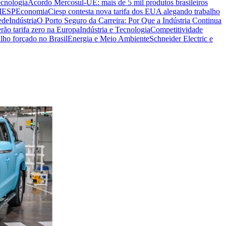
ecnologia
Acordo Mercosul-UE: mais de 5 mil produtos brasileiros
CIESP
Economia
Ciesp contesta nova tarifa dos EUA alegando trabalho
ede
Indústria
O Porto Seguro da Carreira: Por Que a Indústria Continua
rão tarifa zero na Europa
Indústria e Tecnologia
Competitividade
lho forçado no Brasil
Energia e Meio Ambiente
Schneider Electric e