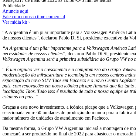
Redação
17 de maio de 2022 às 10:38
3
min de leitura
Publicidade
Anuncie aqui
Fale com o nosso time comercial
Ver mídia kit ›
“A Argentina é um pilar importante para a Volkswagen América Latin
de nossos clientes”, declarou Pablo Di Si, presidente executivo da 
“A Argentina é um pilar importante para a Volkswagen América Lati
necessidades de nossos clientes”
, declarou Pablo Di Si, presidente 
Volkswagen Argentina será a primeira subsidiária do Grupo VW no 
“
É um orgulho ver o crescimento e o compromisso do Grupo Volkswag
modernização da infraestrutura e tecnologia em nossos centros indu
exportação do novo SUV Taos em Pacheco e o novo Centro Logístic
país, com renovações em nossa icônica picape Amarok que faz tanto
localização Taos. Tudo isso é resultado de toda a nossa equipe de 
estamos no país.
”
Graças a este novo investimento, a icônica picape que a Volkswagen 
selecionada entre 60 unidades de produção do mundo para o fabrican
maior número de unidades de atendimento em Pacheco.
Da mesma forma, o Grupo VW Argentina iniciará a montagem de moto
começará a ser produzido no final de 2022 para abastecer o mercado l