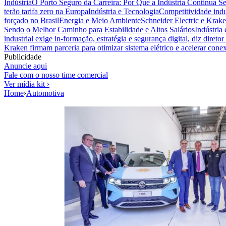
Indústria
O Porto Seguro da Carreira: Por Que a Indústria Continua S
terão tarifa zero na Europa
Indústria e Tecnologia
Competitividade indus
forçado no Brasil
Energia e Meio Ambiente
Schneider Electric e Krake
Sendo o Melhor Caminho para Estabilidade e Altos Salários
Indústria
industrial exige in-formação, estratégia e segurança digital, diz diret
Kraken firmam parceria para otimizar sistema elétrico e acelerar cone
Publicidade
Anuncie aqui
Fale com o nosso time comercial
Ver mídia kit ›
Home
›
Automotiva