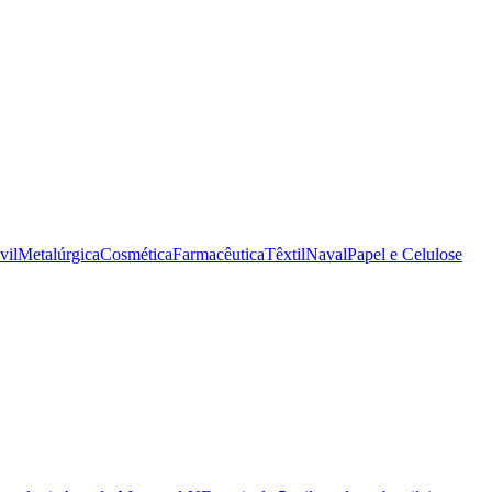
vil
Metalúrgica
Cosmética
Farmacêutica
Têxtil
Naval
Papel e Celulose