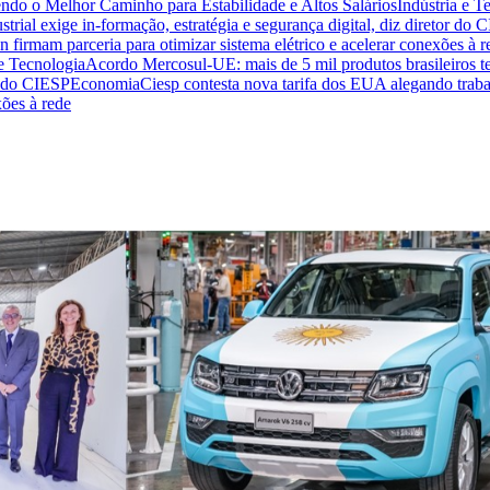
endo o Melhor Caminho para Estabilidade e Altos Salários
Indústria e T
trial exige in-formação, estratégia e segurança digital, diz diretor do 
n firmam parceria para otimizar sistema elétrico e acelerar conexões à r
 e Tecnologia
Acordo Mercosul-UE: mais de 5 mil produtos brasileiros te
or do CIESP
Economia
Ciesp contesta nova tarifa dos EUA alegando traba
xões à rede