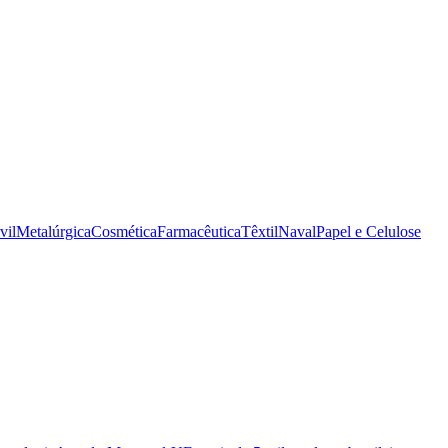
vil
Metalúrgica
Cosmética
Farmacêutica
Têxtil
Naval
Papel e Celulose