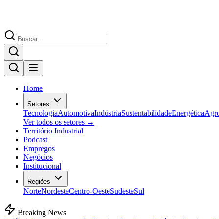
Home
Setores
Tecnologia
Automotiva
Indústria
Sustentabilidade
Energética
Agr
Ver todos os setores →
Território Industrial
Podcast
Empregos
Negócios
Institucional
Regiões
Norte
Nordeste
Centro-Oeste
Sudeste
Sul
Breaking News