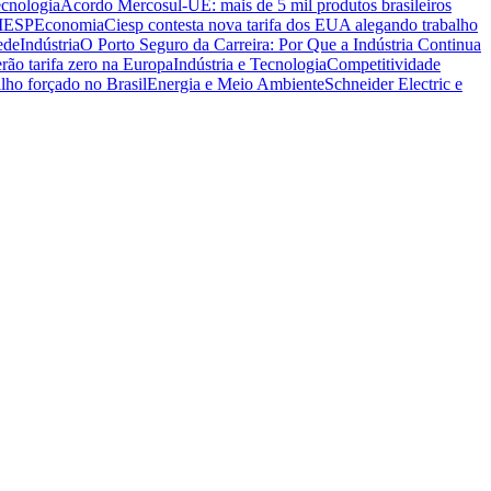
ecnologia
Acordo Mercosul-UE: mais de 5 mil produtos brasileiros
CIESP
Economia
Ciesp contesta nova tarifa dos EUA alegando trabalho
ede
Indústria
O Porto Seguro da Carreira: Por Que a Indústria Continua
rão tarifa zero na Europa
Indústria e Tecnologia
Competitividade
lho forçado no Brasil
Energia e Meio Ambiente
Schneider Electric e