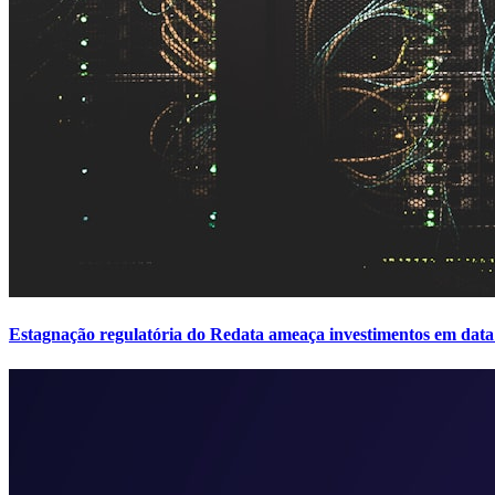
Estagnação regulatória do Redata ameaça investimentos em data 