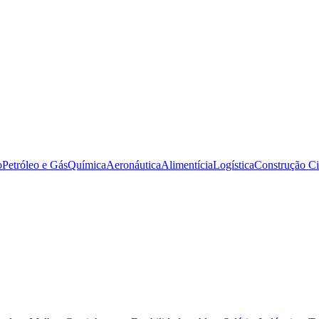
o
Petróleo e Gás
Química
Aeronáutica
Alimentícia
Logística
Construção Ci