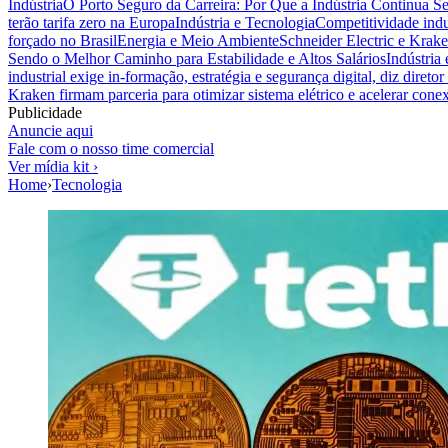
Indústria
O Porto Seguro da Carreira: Por Que a Indústria Continua S
terão tarifa zero na Europa
Indústria e Tecnologia
Competitividade indus
forçado no Brasil
Energia e Meio Ambiente
Schneider Electric e Krake
Sendo o Melhor Caminho para Estabilidade e Altos Salários
Indústria
industrial exige in-formação, estratégia e segurança digital, diz diret
Kraken firmam parceria para otimizar sistema elétrico e acelerar cone
Publicidade
Anuncie aqui
Fale com o nosso time comercial
Ver mídia kit ›
Home
›
Tecnologia