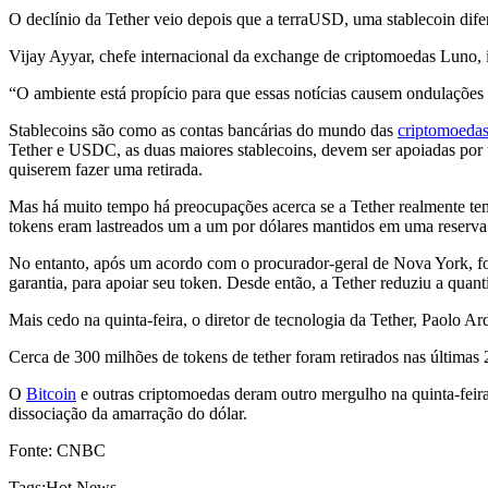
O declínio da Tether veio depois que a terraUSD, uma stablecoin difer
Vijay Ayyar, chefe internacional da exchange de criptomoedas Luno
“O ambiente está propício para que essas notícias causem ondulaçõ
Stablecoins são como as contas bancárias do mundo das
criptomoeda
Tether e USDC, as duas maiores stablecoins, devem ser apoiadas por 
quiserem fazer uma retirada.
Mas há muito tempo há preocupações acerca se a Tether realmente tem
tokens eram lastreados um a um por dólares mantidos em uma reserva
No entanto, após um acordo com o procurador-geral de Nova York, foi
garantia, para apoiar seu token. Desde então, a Tether reduziu a quan
Mais cedo na quinta-feira, o diretor de tecnologia da Tether, Paolo Ar
Cerca de 300 milhões de tokens de tether foram retirados nas últimas 
O
Bitcoin
e outras criptomoedas deram outro mergulho na quinta-feira
dissociação da amarração do dólar.
Fonte: CNBC
Tags:
Hot News