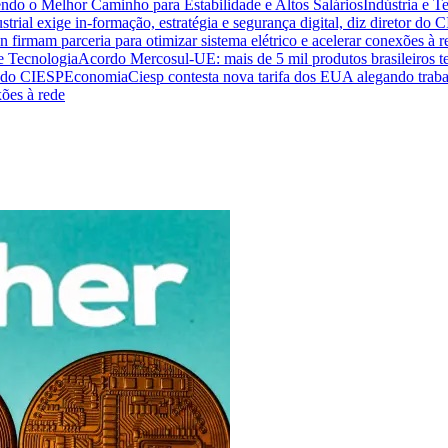
endo o Melhor Caminho para Estabilidade e Altos Salários
Indústria e T
trial exige in-formação, estratégia e segurança digital, diz diretor do 
n firmam parceria para otimizar sistema elétrico e acelerar conexões à r
 e Tecnologia
Acordo Mercosul-UE: mais de 5 mil produtos brasileiros te
or do CIESP
Economia
Ciesp contesta nova tarifa dos EUA alegando traba
xões à rede