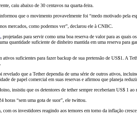
ente, caiu abaixo de 30 centavos na quarta-feira.
, informou que o movimento provavelmente foi “medo motivado pela es
es nos mercados, como podemos ver”, declarou ele à CNBC.
s
, projetadas para servir como uma boa reserva de valor para as quais 
uma quantidade suficiente de dinheiro mantida em uma reserva para gar
 ativos suficientes para fazer backup de sua pretensão de US$1. A Tet
.
 revelado que a Tether dependia de uma série de outros ativos, incluin
tidade de papel comercial em suas reservas e afirmou que planeja reduzi
doino, insistiu que os detentores de tether sempre receberiam US$ 1 ao r
24 horas “sem uma gota de suor”, ele twittou.
, com os investidores reagindo aos temores em torno da inflação cresc