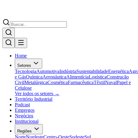
Home
Setores
Tecnologia
Automotiva
Indústria
Sustentabilidade
Energética
Agr
e Gás
Química
Aeronáutica
Alimentícia
Logística
Construção
Civil
Metalúrgica
Cosmética
Farmacêutica
Têxtil
Naval
Papel e
Celulose
Ver todos os setores →
Território Industrial
Podcast
Empregos
Negócios
Institucional
Regiões
Norte
Nordeste
Centro-Oeste
Sudeste
Sul