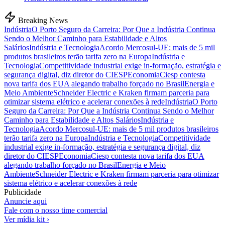
Breaking News
Indústria
O Porto Seguro da Carreira: Por Que a Indústria Continua
Sendo o Melhor Caminho para Estabilidade e Altos
Salários
Indústria e Tecnologia
Acordo Mercosul-UE: mais de 5 mil
produtos brasileiros terão tarifa zero na Europa
Indústria e
Tecnologia
Competitividade industrial exige in-formação, estratégia e
segurança digital, diz diretor do CIESP
Economia
Ciesp contesta
nova tarifa dos EUA alegando trabalho forçado no Brasil
Energia e
Meio Ambiente
Schneider Electric e Kraken firmam parceria para
otimizar sistema elétrico e acelerar conexões à rede
Indústria
O Porto
Seguro da Carreira: Por Que a Indústria Continua Sendo o Melhor
Caminho para Estabilidade e Altos Salários
Indústria e
Tecnologia
Acordo Mercosul-UE: mais de 5 mil produtos brasileiros
terão tarifa zero na Europa
Indústria e Tecnologia
Competitividade
industrial exige in-formação, estratégia e segurança digital, diz
diretor do CIESP
Economia
Ciesp contesta nova tarifa dos EUA
alegando trabalho forçado no Brasil
Energia e Meio
Ambiente
Schneider Electric e Kraken firmam parceria para otimizar
sistema elétrico e acelerar conexões à rede
Publicidade
Anuncie aqui
Fale com o nosso time comercial
Ver mídia kit ›