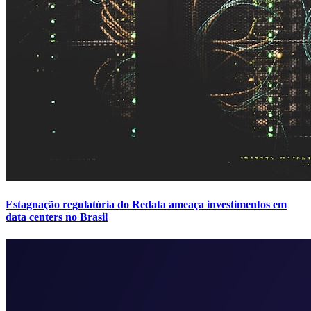
Estagnação regulatória do Redata ameaça investimentos em
data centers no Brasil