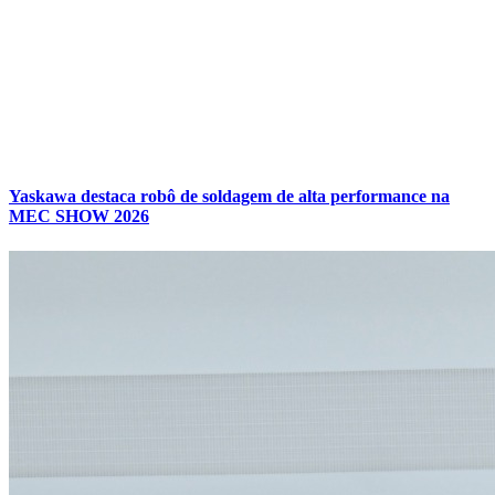
Yaskawa destaca robô de soldagem de alta performance na
MEC SHOW 2026