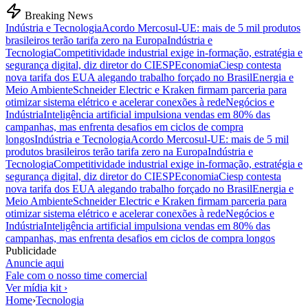
Breaking News
Indústria e Tecnologia
Acordo Mercosul-UE: mais de 5 mil produtos
brasileiros terão tarifa zero na Europa
Indústria e
Tecnologia
Competitividade industrial exige in-formação, estratégia e
segurança digital, diz diretor do CIESP
Economia
Ciesp contesta
nova tarifa dos EUA alegando trabalho forçado no Brasil
Energia e
Meio Ambiente
Schneider Electric e Kraken firmam parceria para
otimizar sistema elétrico e acelerar conexões à rede
Negócios e
Indústria
Inteligência artificial impulsiona vendas em 80% das
campanhas, mas enfrenta desafios em ciclos de compra
longos
Indústria e Tecnologia
Acordo Mercosul-UE: mais de 5 mil
produtos brasileiros terão tarifa zero na Europa
Indústria e
Tecnologia
Competitividade industrial exige in-formação, estratégia e
segurança digital, diz diretor do CIESP
Economia
Ciesp contesta
nova tarifa dos EUA alegando trabalho forçado no Brasil
Energia e
Meio Ambiente
Schneider Electric e Kraken firmam parceria para
otimizar sistema elétrico e acelerar conexões à rede
Negócios e
Indústria
Inteligência artificial impulsiona vendas em 80% das
campanhas, mas enfrenta desafios em ciclos de compra longos
Publicidade
Anuncie aqui
Fale com o nosso time comercial
Ver mídia kit ›
Home
›
Tecnologia