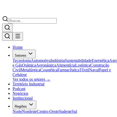
Home
Setores
Tecnologia
Automotiva
Indústria
Sustentabilidade
Energética
Agr
e Gás
Química
Aeronáutica
Alimentícia
Logística
Construção
Civil
Metalúrgica
Cosmética
Farmacêutica
Têxtil
Naval
Papel e
Celulose
Ver todos os setores →
Território Industrial
Podcast
Negócios
Institucional
Regiões
Norte
Nordeste
Centro-Oeste
Sudeste
Sul