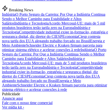
Breaking News
Indústria
O Porto Seguro da Carreira: Por Que a Indústria Continua
Sendo o Melhor Caminho para Estabilidade e Altos
Salários
Indústria e Tecnologia
Acordo Mercosul-UE: mais de 5 mil
produtos brasileiros terão tarifa zero na Europa
Indústria e
Tecnologia
Competitividade industrial exige in-formação, estratégia e
segurança digital, diz diretor do CIESP
Economia
Ciesp contesta
nova tarifa dos EUA alegando trabalho forçado no Brasil
Energia e
Meio Ambiente
Schneider Electric e Kraken firmam parceria para
otimizar sistema elétrico e acelerar conexões à rede
Indústria
O Porto
Seguro da Carreira: Por Que a Indústria Continua Sendo o Melhor
Caminho para Estabilidade e Altos Salários
Indústria e
Tecnologia
Acordo Mercosul-UE: mais de 5 mil produtos brasileiros
terão tarifa zero na Europa
Indústria e Tecnologia
Competitividade
industrial exige in-formação, estratégia e segurança digital, diz
diretor do CIESP
Economia
Ciesp contesta nova tarifa dos EUA
alegando trabalho forçado no Brasil
Energia e Meio
Ambiente
Schneider Electric e Kraken firmam parceria para otimizar
sistema elétrico e acelerar conexões à rede
Publicidade
Anuncie aqui
Fale com o nosso time comercial
Ver mídia kit ›