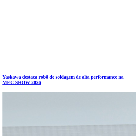
Yaskawa destaca robô de soldagem de alta performance na
MEC SHOW 2026