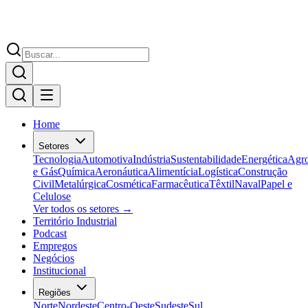
Home
Setores
Tecnologia
Automotiva
Indústria
Sustentabilidade
Energética
Agr
e Gás
Química
Aeronáutica
Alimentícia
Logística
Construção
Civil
Metalúrgica
Cosmética
Farmacêutica
Têxtil
Naval
Papel e
Celulose
Ver todos os setores →
Território Industrial
Podcast
Empregos
Negócios
Institucional
Regiões
Norte
Nordeste
Centro-Oeste
Sudeste
Sul