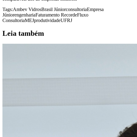
Tags:
Ambev Vidros
Brasil Júnior
consultoria
Empresa
Júnior
engenharia
Faturamento Recorde
Fluxo
Consultoria
MEJ
produtividade
UFRJ
Leia também