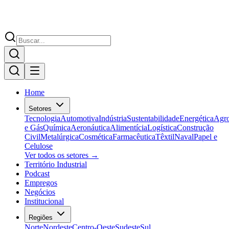
Home
Setores
Tecnologia
Automotiva
Indústria
Sustentabilidade
Energética
Agr
e Gás
Química
Aeronáutica
Alimentícia
Logística
Construção
Civil
Metalúrgica
Cosmética
Farmacêutica
Têxtil
Naval
Papel e
Celulose
Ver todos os setores →
Território Industrial
Podcast
Empregos
Negócios
Institucional
Regiões
Norte
Nordeste
Centro-Oeste
Sudeste
Sul