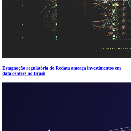
Estagnação regulatória do Redata ameaça investimentos em
data centers no Brasil