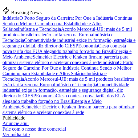
Breaking News
Indústria
O Porto Seguro da Carreira: Por Que a Indústria Continua
Sendo o Melhor Caminho para Estabilidade e Altos
Salários
Indústria e Tecnologia
Acordo Mercosul-UE: mais de 5 mil
produtos brasileiros terão tarifa zero na Europa
Indústria e
Tecnologia
Competitividade industrial exige in-formação, estratégia e
segurança digital, diz diretor do CIESP
Economia
Ciesp contesta
nova tarifa dos EUA alegando trabalho forçado no Brasil
Energia e
Meio Ambiente
Schneider Electric e Kraken firmam parceria para
otimizar sistema elétrico e acelerar conexões à rede
Indústria
O Porto
Seguro da Carreira: Por Que a Indústria Continua Sendo o Melhor
Caminho para Estabilidade e Altos Salários
Indústria e
Tecnologia
Acordo Mercosul-UE: mais de 5 mil produtos brasileiros
terão tarifa zero na Europa
Indústria e Tecnologia
Competitividade
industrial exige in-formação, estratégia e segurança digital, diz
diretor do CIESP
Economia
Ciesp contesta nova tarifa dos EUA
alegando trabalho forçado no Brasil
Energia e Meio
Ambiente
Schneider Electric e Kraken firmam parceria para otimizar
sistema elétrico e acelerar conexões à rede
Publicidade
Anuncie aqui
Fale com o nosso time comercial
Ver mídia kit ›