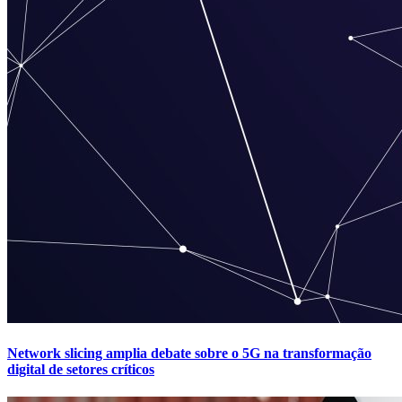
Network slicing amplia debate sobre o 5G na transformação
digital de setores críticos