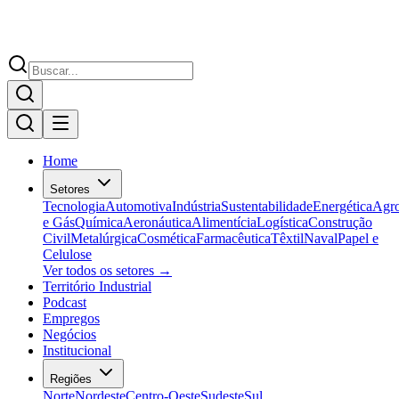
Home
Setores
Tecnologia
Automotiva
Indústria
Sustentabilidade
Energética
Agr
e Gás
Química
Aeronáutica
Alimentícia
Logística
Construção
Civil
Metalúrgica
Cosmética
Farmacêutica
Têxtil
Naval
Papel e
Celulose
Ver todos os setores →
Território Industrial
Podcast
Empregos
Negócios
Institucional
Regiões
Norte
Nordeste
Centro-Oeste
Sudeste
Sul