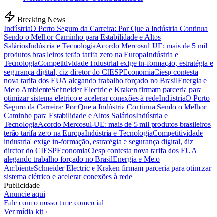
Breaking News
Indústria
O Porto Seguro da Carreira: Por Que a Indústria Continua
Sendo o Melhor Caminho para Estabilidade e Altos
Salários
Indústria e Tecnologia
Acordo Mercosul-UE: mais de 5 mil
produtos brasileiros terão tarifa zero na Europa
Indústria e
Tecnologia
Competitividade industrial exige in-formação, estratégia e
segurança digital, diz diretor do CIESP
Economia
Ciesp contesta
nova tarifa dos EUA alegando trabalho forçado no Brasil
Energia e
Meio Ambiente
Schneider Electric e Kraken firmam parceria para
otimizar sistema elétrico e acelerar conexões à rede
Indústria
O Porto
Seguro da Carreira: Por Que a Indústria Continua Sendo o Melhor
Caminho para Estabilidade e Altos Salários
Indústria e
Tecnologia
Acordo Mercosul-UE: mais de 5 mil produtos brasileiros
terão tarifa zero na Europa
Indústria e Tecnologia
Competitividade
industrial exige in-formação, estratégia e segurança digital, diz
diretor do CIESP
Economia
Ciesp contesta nova tarifa dos EUA
alegando trabalho forçado no Brasil
Energia e Meio
Ambiente
Schneider Electric e Kraken firmam parceria para otimizar
sistema elétrico e acelerar conexões à rede
Publicidade
Anuncie aqui
Fale com o nosso time comercial
Ver mídia kit ›