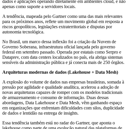
dados e aplicações operando diretamente em ambientes cloud, e não
apenas como suporte a servidores locais.
A tendência, mapeada pelo Gartner como uma das mais relevantes
para os próximos anos, reflete um movimento global em resposta a
riscos geopolíticos, legislações extraterritoriais e disputas por
autonomia tecnológica.
No Brasil, um marco dessa inflexão foi a criação da Nuvem de
Governo Soberana, infraestrutura oficial lançada pelo governo
federal em setembro passado. Operada por estatais como Serpro e
Dataprev, com data centers localizados no país, ela abriga sistemas
sensíveis da administração pública e já conecta mais de 250 órgãos.
Arquiteturas modernas de dados (Lakehouse + Data Mesh)
A explosão do volume de dados nas empresas brasileiras, somada à
pressão por agilidade e qualidade analítica, acelerou a adoção de
novas arquiteturas capazes de romper com os modelos tradicionais
de armazenamento e consumo de informação. Duas dessas
abordagens, Data Lakehouse e Data Mesh, vêm ganhando espaço
em organizações que enfrentam dificuldades com silos, duplicidade
de dados e lentidão na entrega de insights.
Essa tendência também está no radar do Gartner, que aponta o
lakehouse como parte de uma evolução natural das plataformas de