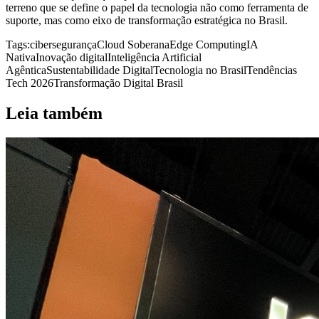
terreno que se define o papel da tecnologia não como ferramenta de
suporte, mas como eixo de transformação estratégica no Brasil.
Tags:
cibersegurança
Cloud Soberana
Edge Computing
IA
Nativa
Inovação digital
Inteligência Artificial
Agêntica
Sustentabilidade Digital
Tecnologia no Brasil
Tendências
Tech 2026
Transformação Digital Brasil
Leia também