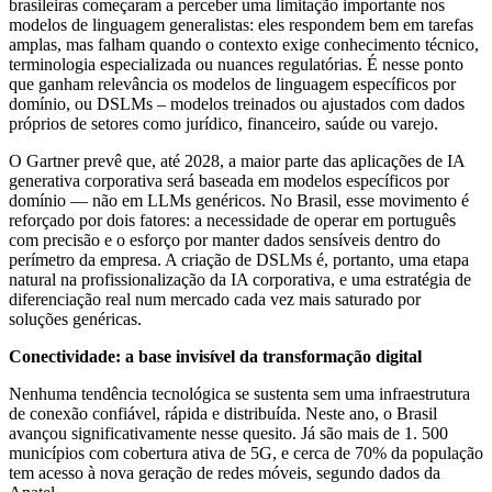
brasileiras começaram a perceber uma limitação importante nos
modelos de linguagem generalistas: eles respondem bem em tarefas
amplas, mas falham quando o contexto exige conhecimento técnico,
terminologia especializada ou nuances regulatórias. É nesse ponto
que ganham relevância os modelos de linguagem específicos por
domínio, ou DSLMs – modelos treinados ou ajustados com dados
próprios de setores como jurídico, financeiro, saúde ou varejo.
O Gartner prevê que, até 2028, a maior parte das aplicações de IA
generativa corporativa será baseada em modelos específicos por
domínio — não em LLMs genéricos. No Brasil, esse movimento é
reforçado por dois fatores: a necessidade de operar em português
com precisão e o esforço por manter dados sensíveis dentro do
perímetro da empresa. A criação de DSLMs é, portanto, uma etapa
natural na profissionalização da IA corporativa, e uma estratégia de
diferenciação real num mercado cada vez mais saturado por
soluções genéricas.
Conectividade: a base invisível da transformação digital
Nenhuma tendência tecnológica se sustenta sem uma infraestrutura
de conexão confiável, rápida e distribuída. Neste ano, o Brasil
avançou significativamente nesse quesito. Já são mais de 1. 500
municípios com cobertura ativa de 5G, e cerca de 70% da população
tem acesso à nova geração de redes móveis, segundo dados da