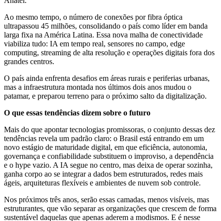
Anatel.
Ao mesmo tempo, o número de conexões por fibra óptica
ultrapassou 45 milhões, consolidando o país como líder em banda
larga fixa na América Latina. Essa nova malha de conectividade
viabiliza tudo: IA em tempo real, sensores no campo, edge
computing, streaming de alta resolução e operações digitais fora dos
grandes centros.
O país ainda enfrenta desafios em áreas rurais e periferias urbanas,
mas a infraestrutura montada nos últimos dois anos mudou o
patamar, e preparou terreno para o próximo salto da digitalização.
O que essas tendências dizem sobre o futuro
Mais do que apontar tecnologias promissoras, o conjunto dessas dez
tendências revela um padrão claro: o Brasil está entrando em um
novo estágio de maturidade digital, em que eficiência, autonomia,
governança e confiabilidade substituem o improviso, a dependência
e o hype vazio. A IA segue no centro, mas deixa de operar sozinha,
ganha corpo ao se integrar a dados bem estruturados, redes mais
ágeis, arquiteturas flexíveis e ambientes de nuvem sob controle.
Nos próximos três anos, serão essas camadas, menos visíveis, mas
estruturantes, que vão separar as organizações que crescem de forma
sustentável daquelas que apenas aderem a modismos. E é nesse