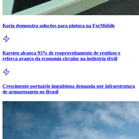
Koria demonstra soluções para pintura na ForMóbile
Karsten alcança 93% de reaproveitamento de resíduos e
reforça avanço da economia circular na indústria têxtil
Crescimento portuário impulsiona demanda por infraestrutura
de armazenagem no Brasil