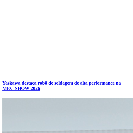
Yaskawa destaca robô de soldagem de alta performance na
MEC SHOW 2026