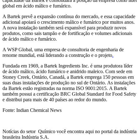
capacidade da Bartek e consolidará a posição da empresa como líder
global em ácido málico e fumárico.
A Bartek prevê a expansão contínua do mercado, e essa capacidade
adicional apoiará o crescimento málico e fumárico por muitos anos.
A nova instalação também será expansível para produzir novos
produtos, como sais tampão e de fortificação e volumes adicionais
de ácido málico e fumárico.
A WSP Global, uma empresa de consultoria de engenharia de
renome mundial, está liderando a construção e o projeto
.
Fundada em 1969, a Bartek Ingredients Inc. é uma produtora líder
de ácido málico, ácido fumárico e anidrido maleico. Com sede em
Stoney Creek, Ontário, Canadá, a Bartek emprega 150 pessoas em
suas duas instalações de produção no sul de Ontário. As instalações
da Bartek estão registradas na norma ISO 9001:2015. A Bartek
também possui a certificação BRC Global Standard for Food Safety
e distribui para mais de 40 países ao redor do mundo.
Fonte: Indian Chemical News
Notícias do setor Químico você encontra aqui no portal da indústria
brasileira Indústria S.A.