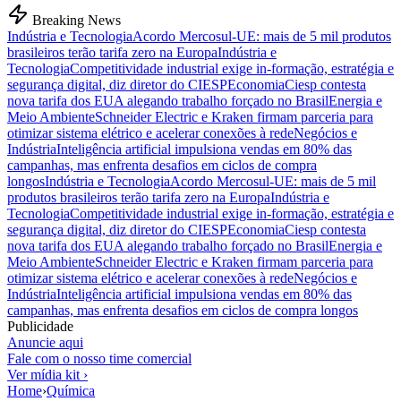
Breaking News
Indústria e Tecnologia
Acordo Mercosul-UE: mais de 5 mil produtos
brasileiros terão tarifa zero na Europa
Indústria e
Tecnologia
Competitividade industrial exige in-formação, estratégia e
segurança digital, diz diretor do CIESP
Economia
Ciesp contesta
nova tarifa dos EUA alegando trabalho forçado no Brasil
Energia e
Meio Ambiente
Schneider Electric e Kraken firmam parceria para
otimizar sistema elétrico e acelerar conexões à rede
Negócios e
Indústria
Inteligência artificial impulsiona vendas em 80% das
campanhas, mas enfrenta desafios em ciclos de compra
longos
Indústria e Tecnologia
Acordo Mercosul-UE: mais de 5 mil
produtos brasileiros terão tarifa zero na Europa
Indústria e
Tecnologia
Competitividade industrial exige in-formação, estratégia e
segurança digital, diz diretor do CIESP
Economia
Ciesp contesta
nova tarifa dos EUA alegando trabalho forçado no Brasil
Energia e
Meio Ambiente
Schneider Electric e Kraken firmam parceria para
otimizar sistema elétrico e acelerar conexões à rede
Negócios e
Indústria
Inteligência artificial impulsiona vendas em 80% das
campanhas, mas enfrenta desafios em ciclos de compra longos
Publicidade
Anuncie aqui
Fale com o nosso time comercial
Ver mídia kit ›
Home
›
Química