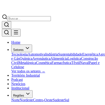
Home
Setores
Tecnologia
Automotiva
Indústria
Sustentabilidade
Energética
Agr
e Gás
Química
Aeronáutica
Alimentícia
Logística
Construção
Civil
Metalúrgica
Cosmética
Farmacêutica
Têxtil
Naval
Papel e
Celulose
Ver todos os setores →
Território Industrial
Podcast
Negócios
Institucional
Regiões
Norte
Nordeste
Centro-Oeste
Sudeste
Sul