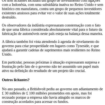
Os dois licitantes incluíam um grupo de investimento com ligações
com a Indonésia, com uma subsidiária inativa no Reino Unido e sem
histórico em manufatura, contra um grupo de pequenos investidores
existentes ansiosos para evitar ver o valor de suas ações totalmente
destruído.
Os observadores da indústria expressaram consternação com o fato
de que uma fábrica considerada absolutamente vital para o futuro da
fabricação de automóveis neste país esteja na balança dessa maneira.
A fábrica também foi vista atendendo à agenda de nivelamento do
governo para criar prosperidade em lugares como Tyneside, e que
ajudará a garantir cadeias de suprimentos mais resilientes no Reino
Unido.
Em particular, pessoas próximas à situação expressaram surpresa e
frustração pelo fato de o governo não ter assumido um papel mais
ativo na definição do resultado de um projeto tão crucial.
Outros licitantes?
No ano passado, a Britishvolt pediu ao governo um adiantamento de
£ 30 milhões de £ 100 milhões prometidos em apoio, mas foi
recusado porque a empresa não havia atingido os marcos de
construção acordados para acessar os fundos.