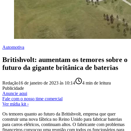
Automotiva
Britishvolt: aumentam os temores sobre o
futuro da gigante britânica de baterias
Redação
16 de janeiro de 2023 às 10:14
4
min de leitura
Publicidade
Anuncie aqui
Fale com o nosso time comercial
Ver mídia kit ›
Os temores quanto ao futuro da Britishvolt, empresa que quer
construir uma nova fábrica no Reino Unido para fabricar baterias
para carros elétricos, continuam altos. O fabricante com problemas
financeiros convocou uma reunião com todos os funcionários para