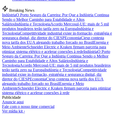
Breaking News
Indústria
O Porto Seguro da Carreira: Por Que a Indústria Continua
Sendo o Melhor Caminho para Estabilidade e Altos
Salários
Indústria e Tecnologia
Acordo Mercosul-UE: mais de 5 mil
produtos brasileiros terão tarifa zero na Europa
Indústria e
Tecnologia
Competitividade industrial exige in-formação, estratégia e
segurança digital, diz diretor do CIESP
Economia
Ciesp contesta
nova tarifa dos EUA alegando trabalho forçado no Brasil
Energia e
Meio Ambiente
Schneider Electric e Kraken firmam parceria para
otimizar sistema elétrico e acelerar conexões à rede
Indústria
O Porto
Seguro da Carreira: Por Que a Indústria Continua Sendo o Melhor
Caminho para Estabilidade e Altos Salários
Indústria e
Tecnologia
Acordo Mercosul-UE: mais de 5 mil produtos brasileiros
terão tarifa zero na Europa
Indústria e Tecnologia
Competitividade
industrial exige in-formação, estratégia e segurança digital, diz
diretor do CIESP
Economia
Ciesp contesta nova tarifa dos EUA
alegando trabalho forçado no Brasil
Energia e Meio
Ambiente
Schneider Electric e Kraken firmam parceria para otimizar
sistema elétrico e acelerar conexões à rede
Publicidade
Anuncie aqui
Fale com o nosso time comercial
Ver mídia kit ›