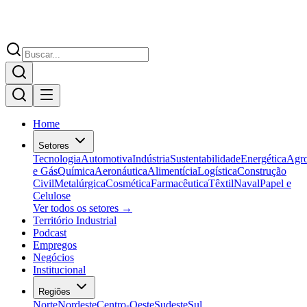
Home
Setores
Tecnologia
Automotiva
Indústria
Sustentabilidade
Energética
Agr
e Gás
Química
Aeronáutica
Alimentícia
Logística
Construção
Civil
Metalúrgica
Cosmética
Farmacêutica
Têxtil
Naval
Papel e
Celulose
Ver todos os setores →
Território Industrial
Podcast
Empregos
Negócios
Institucional
Regiões
Norte
Nordeste
Centro-Oeste
Sudeste
Sul