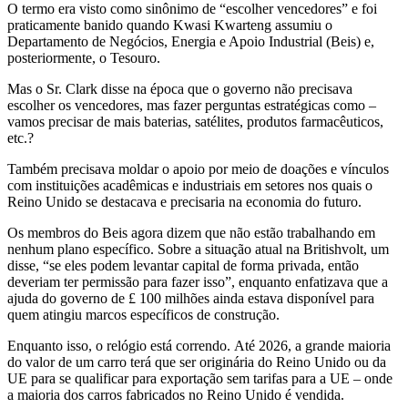
O termo era visto como sinônimo de “escolher vencedores” e foi
praticamente banido quando Kwasi Kwarteng assumiu o
Departamento de Negócios, Energia e Apoio Industrial (Beis) e,
posteriormente, o Tesouro.
Mas o Sr. Clark disse na época que o governo não precisava
escolher os vencedores, mas fazer perguntas estratégicas como –
vamos precisar de mais baterias, satélites, produtos farmacêuticos,
etc.?
Também precisava moldar o apoio por meio de doações e vínculos
com instituições acadêmicas e industriais em setores nos quais o
Reino Unido se destacava e precisaria na economia do futuro.
Os membros do Beis agora dizem que não estão trabalhando em
nenhum plano específico. Sobre a situação atual na Britishvolt, um
disse, “se eles podem levantar capital de forma privada, então
deveriam ter permissão para fazer isso”, enquanto enfatizava que a
ajuda do governo de £ 100 milhões ainda estava disponível para
quem atingiu marcos específicos de construção.
Enquanto isso, o relógio está correndo. Até 2026, a grande maioria
do valor de um carro terá que ser originária do Reino Unido ou da
UE para se qualificar para exportação sem tarifas para a UE – onde
a maioria dos carros fabricados no Reino Unido é vendida.