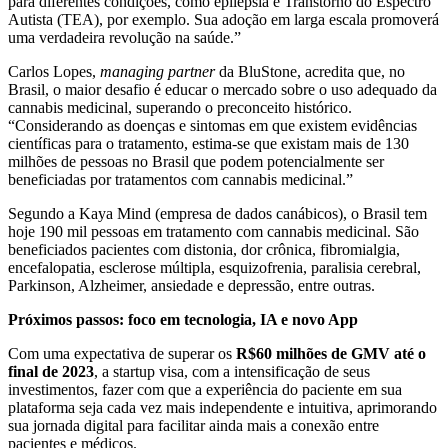
para diferentes condições, como epilepsia e Transtorno do Espectro
Autista (TEA), por exemplo. Sua adoção em larga escala promoverá
uma verdadeira revolução na saúde.”
Carlos Lopes,
managing partner
da BluStone, acredita que, no
Brasil, o maior desafio é educar o mercado sobre o uso adequado da
cannabis medicinal, superando o preconceito histórico.
“Considerando as doenças e sintomas em que existem evidências
científicas para o tratamento, estima-se que existam mais de 130
milhões de pessoas no Brasil que podem potencialmente ser
beneficiadas por tratamentos com cannabis medicinal.”
Segundo a Kaya Mind (empresa de dados canábicos), o Brasil tem
hoje 190 mil pessoas em tratamento com cannabis medicinal. São
beneficiados pacientes com distonia, dor crônica, fibromialgia,
encefalopatia, esclerose múltipla, esquizofrenia, paralisia cerebral,
Parkinson, Alzheimer, ansiedade e depressão, entre outras.
Próximos passos: foco em tecnologia, IA e novo App
Com uma expectativa de superar os
R$60 milhões de GMV até o
final de 2023
, a startup visa, com a intensificação de seus
investimentos, fazer com que a experiência do paciente em sua
plataforma seja cada vez mais independente e intuitiva, aprimorando
sua jornada digital para facilitar ainda mais a conexão entre
pacientes e médicos.