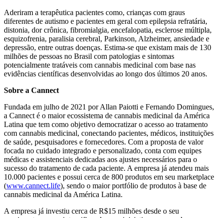
Aderiram a terapêutica pacientes como, crianças com graus
diferentes de autismo e pacientes em geral com epilepsia refratária,
distonia, dor crônica, fibromialgia, encefalopatia, esclerose múltipla,
esquizofrenia, paralisia cerebral, Parkinson, Alzheimer, ansiedade e
depressão, entre outras doenças. Estima-se que existam mais de 130
milhões de pessoas no Brasil com patologias e sintomas
potencialmente tratáveis com cannabis medicinal com base nas
evidências científicas desenvolvidas ao longo dos últimos 20 anos.
Sobre a Cannect
Fundada em julho de 2021 por Allan Paiotti e Fernando Domingues,
a Cannect é o maior ecossistema de cannabis medicinal da América
Latina que tem como objetivo democratizar o acesso ao tratamento
com cannabis medicinal, conectando pacientes, médicos, instituições
de saúde, pesquisadores e fornecedores. Com a proposta de valor
focada no cuidado integrado e personalizado, conta com equipes
médicas e assistenciais dedicadas aos ajustes necessários para o
sucesso do tratamento de cada paciente. A empresa já atendeu mais
10.000 pacientes e possui cerca de 800 produtos em seu marketplace
(
www.cannect.life
), sendo o maior portfólio de produtos à base de
cannabis medicinal da América Latina.
A empresa já investiu cerca de R$15 milhões desde o seu