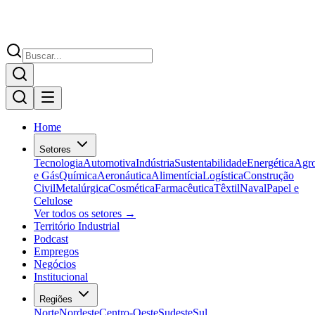
Home
Setores
Tecnologia
Automotiva
Indústria
Sustentabilidade
Energética
Agr
e Gás
Química
Aeronáutica
Alimentícia
Logística
Construção
Civil
Metalúrgica
Cosmética
Farmacêutica
Têxtil
Naval
Papel e
Celulose
Ver todos os setores →
Território Industrial
Podcast
Empregos
Negócios
Institucional
Regiões
Norte
Nordeste
Centro-Oeste
Sudeste
Sul