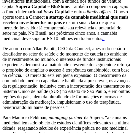
investidores institucionais, com a entrada dos fundos de venture
capital
Supera Capital
e
BluStone
. Também compõem a captação
o fundo internacional
Yaax Capital
e outros
family offices
. O novo
aporte torna a Cannect
a startup de cannabis medicinal que mais
recebeu investimentos no país
e dá um sinal
claro de que o
mercado investidor já compreende sua relevância e potencial do
setor no país. No Brasil, nos próximos cinco anos, a cannabis
medicinal deve superar R$ 10 bilhões em tratamentos
.
De acordo com Allan Paiotti, CEO da Cannect, apesar do cenário
desafiador no setor de saúde e do momento de cautela no ambiente
de investimentos no mundo, o interesse de fundos institucionais
experientes demonstra a maturidade crescente do segmento e reforça
o propósito de ampliar o acesso à terapêutica canabinoide, com base
na ciência. “O mercado está em plena expansão. O crescimento da
comunidade médica capacitada e habilitada a prescrever, os avanços
da regulamentação, inclusive com a incorporação dos tratamentos no
Sistema Único de Saúde (SUS) no estado de São Paulo, e em outras
regiões do país, além da pluralidade de formulações e formas de
administração da medicação, impulsionam o uso da terapêutica,
beneficiando milhares de pessoas.”
Para Mauricio Feldman,
managing partner
da Supera, “a cannabis
medicinal tem sido objeto de estudos científicos relevantes na última
década, resgatando séculos de experiência prática no uso medicinal