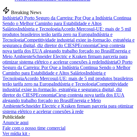
Breaking News
Indústria
O Porto Seguro da Carreira: Por Que a Indústria Continua
Sendo o Melhor Caminho para Estabilidade e Altos
Salários
Indústria e Tecnologia
Acordo Mercosul-UE: mais de 5 mil
produtos brasileiros terão tarifa zero na Europa
Indústria e
Tecnologia
Competitividade industrial exige in-formação, estratégia e
segurança digital, diz diretor do CIESP
Economia
Ciesp contesta
nova tarifa dos EUA alegando trabalho forçado no Brasil
Energia e
Meio Ambiente
Schneider Electric e Kraken firmam parceria para
otimizar sistema elétrico e acelerar conexões à rede
Indústria
O Porto
Seguro da Carreira: Por Que a Indústria Continua Sendo o Melhor
Caminho para Estabilidade e Altos Salários
Indústria e
Tecnologia
Acordo Mercosul-UE: mais de 5 mil produtos brasileiros
terão tarifa zero na Europa
Indústria e Tecnologia
Competitividade
industrial exige in-formação, estratégia e segurança digital, diz
diretor do CIESP
Economia
Ciesp contesta nova tarifa dos EUA
alegando trabalho forçado no Brasil
Energia e Meio
Ambiente
Schneider Electric e Kraken firmam parceria para otimizar
sistema elétrico e acelerar conexões à rede
Publicidade
Anuncie aqui
Fale com o nosso time comercial
Ver mídia kit ›