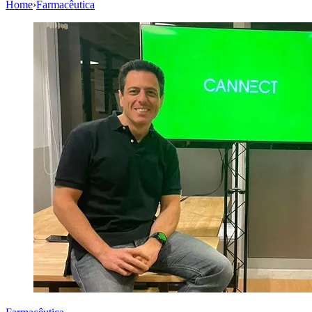
Home
›
Farmacêutica