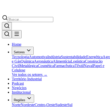
Home
Setores
Tecnologia
Automotiva
Indústria
Sustentabilidade
Energética
Agr
e Gás
Química
Aeronáutica
Alimentícia
Logística
Construção
Civil
Metalúrgica
Cosmética
Farmacêutica
Têxtil
Naval
Papel e
Celulose
Ver todos os setores →
Território Industrial
Podcast
Negócios
Institucional
Regiões
Norte
Nordeste
Centro-Oeste
Sudeste
Sul