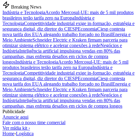
Breaking News
Indústria e Tecnologia
Acordo Mercosul-UE: mais de 5 mil produtos
brasileiros terão tarifa zero na Europa
Indústria e
Tecnologia
Competitividade industrial exige in-formação, estratégia e
segurança digital, diz diretor do CIESP
Economia
Ciesp contesta
nova tarifa dos EUA alegando trabalho forçado no Brasil
Energia e
Meio Ambiente
Schneider Electric e Kraken firmam parceria para
otimizar sistema elétrico e acelerar conexões à rede
Negócios e
Indústria
Inteligência artificial impulsiona vendas em 80% das
campanhas, mas enfrenta desafios em ciclos de compra
longos
Indústria e Tecnologia
Acordo Mercosul-UE: mais de 5 mil
produtos brasileiros terão tarifa zero na Europa
Indústria e
Tecnologia
Competitividade industrial exige in-formação, estratégia e
segurança digital, diz diretor do CIESP
Economia
Ciesp contesta
nova tarifa dos EUA alegando trabalho forçado no Brasil
Energia e
Meio Ambiente
Schneider Electric e Kraken firmam parceria para
otimizar sistema elétrico e acelerar conexões à rede
Negócios e
Indústria
Inteligência artificial impulsiona vendas em 80% das
campanhas, mas enfrenta desafios em ciclos de compra longos
Publicidade
Anuncie aqui
Fale com o nosso time comercial
Ver mídia kit ›
Home
›
Logística