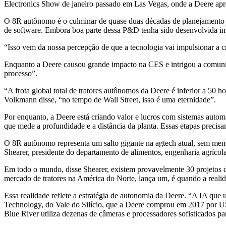
Electronics Show de janeiro passado em Las Vegas, onde a Deere apres
O 8R autônomo é o culminar de quase duas décadas de planejamento es
de software. Embora boa parte dessa P&D tenha sido desenvolvida in
“Isso vem da nossa percepção de que a tecnologia vai impulsionar a cri
Enquanto a Deere causou grande impacto na CES e intrigou a comunida
processo”.
“A frota global total de tratores autônomos da Deere é inferior a 50 
Volkmann disse, “no tempo de Wall Street, isso é uma eternidade”.
Por enquanto, a Deere está criando valor e lucros com sistemas auto
que mede a profundidade e a distância da planta. Essas etapas precisa
O 8R autônomo representa um salto gigante na agtech atual, sem menc
Shearer, presidente do departamento de alimentos, engenharia agrícola
Em todo o mundo, disse Shearer, existem provavelmente 30 projetos
mercado de tratores na América do Norte, lança um, é quando a realida
Essa realidade reflete a estratégia de autonomia da Deere. “A IA qu
Technology, do Vale do Silício, que a Deere comprou em 2017 por U
Blue River utiliza dezenas de câmeras e processadores sofisticados par