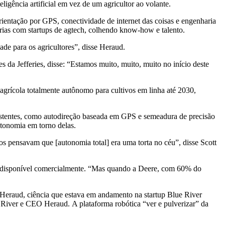
igência artificial em vez de um agricultor ao volante.
entação por GPS, conectividade de internet das coisas e engenharia
ias com startups de agtech, colhendo know-how e talento.
ade para os agricultores”, disse Heraud.
da Jefferies, disse: “Estamos muito, muito, muito no início deste
 agrícola totalmente autônomo para cultivos em linha até 2030,
xistentes, como autodireção baseada em GPS e semeadura de precisão
utonomia em torno delas.
s pensavam que [autonomia total] era uma torta no céu”, disse Scott
a disponível comercialmente. “Mas quando a Deere, com 60% do
 Heraud, ciência que estava em andamento na startup Blue River
iver e CEO Heraud. A plataforma robótica “ver e pulverizar” da