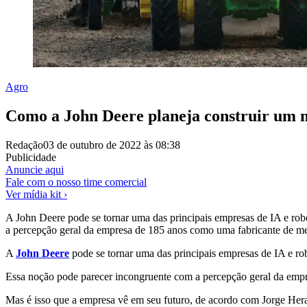
Agro
Como a John Deere planeja construir um 
Redação
03 de outubro de 2022 às 08:38
Publicidade
Anuncie aqui
Fale com o nosso time comercial
Ver mídia kit ›
A John Deere pode se tornar uma das principais empresas de IA e rob
a percepção geral da empresa de 185 anos como uma fabricante de metais
A
John Deere
pode se tornar uma das principais empresas de IA e ro
Essa noção pode parecer incongruente com a percepção geral da empres
Mas é isso que a empresa vê em seu futuro, de acordo com Jorge Her