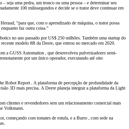
 – seja uma pedra, um tronco ou uma pessoa – e determinar seu
imadamente 100 milissegundos e decide se o trator deve continuar em
e Heraud, “para que, com o aprendizado de máquina, o trator possa
 enquanto faz outra coisa.”
Robotics no ano passado por US$ 250 milhões. Também uma startup do
ais recente modelo 8R da Deere, que entrou no mercado em 2020.
e com a GUSS Automation , que desenvolveu pulverizadores semi-
emotamente por um único operador, executando até oito
 The Robot Report . A plataforma de percepção de profundidade da
visão 3D mais precisa. A Deere planeja integrar a plataforma da Light
com clientes e revendedores sem um relacionamento comercial mais
sse Volkmann.
valor, começando com tomates de estufa, e a Burro , com sede na
as.