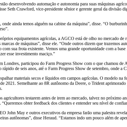
estão desenvolvendo automação e autonomia para suas máquinas agríc
se Seth Crawford, vice-presidente sênior e gerente geral da divisão di
onde ainda temos alguém na cabine da máquina”, disse. “O burburinho
rso”.
 próprios equipamentos agrícolas, a AGCO está de olho no mercado de r
s marcas de máquinas”, disse ele. “Onde outros dizem que trazemos aut
 com sua frota existente. Vemos uma grande oportunidade com a base in
azer esse investimento maciço.”
em Londres, participou do Farm Progress Show com o que chamou de Au
o rápido de seis anos, até o Farm Progress Show de setembro, onde a C
spalhar materiais secos e líquidos em campos agrícolas. O modelo na f
 de 2021. Semelhante ao 8R autônomo da Deere, o Trident aprimorado
s.
 agricultores testarem antes de irem ao mercado, talvez no próximo an
 “Queremos obter feedback dos clientes e entender seu nível de confian
CEO John May e outros executivos da empresa farão uma palestra revela
ntadeiras autônomas”, disse Heraud. “Estamos indo um pouco além de ap