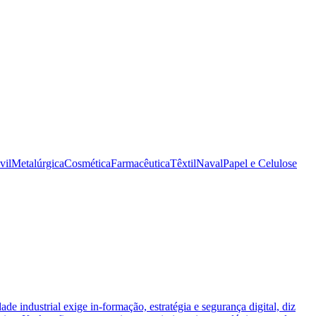
vil
Metalúrgica
Cosmética
Farmacêutica
Têxtil
Naval
Papel e Celulose
ade industrial exige in-formação, estratégia e segurança digital, diz