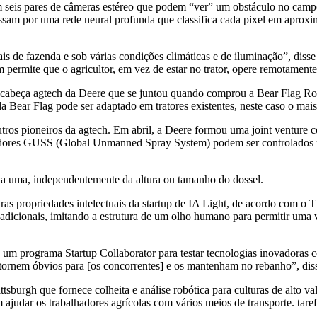
seis pares de câmeras estéreo que podem “ver” um obstáculo no campo
assam por uma rede neural profunda que classifica cada pixel em aprox
is de fazenda e sob várias condições climáticas e de iluminação”, diss
permite que o agricultor, em vez de estar no trator, opere remotamente
ra-cabeça agtech da Deere que se juntou quando comprou a Bear Flag 
a Bear Flag pode ser adaptado em tratores existentes, neste caso o m
utros pioneiros da agtech. Em abril, a Deere formou uma joint ventur
adores GUSS (Global Unmanned Spray System) podem ser controlados r
a uma, independentemente da altura ou tamanho do dossel.
ras propriedades intelectuais da startup de IA Light, de acordo com o
 adicionais, imitando a estrutura de um olho humano para permitir uma 
 um programa Startup Collaborator para testar tecnologias inovadoras 
 tornem óbvios para [os concorrentes] e os mantenham no rebanho”, di
ttsburgh que fornece colheita e análise robótica para culturas de alto 
judar os trabalhadores agrícolas com vários meios de transporte. taref