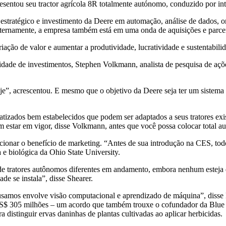
entou seu tractor agrícola 8R totalmente autónomo, conduzido por intel
tratégico e investimento da Deere em automação, análise de dados, ori
ternamente, a empresa também está em uma onda de aquisições e parcer
ação de valor e aumentar a produtividade, lucratividade e sustentabilid
de de investimentos, Stephen Volkmann, analista de pesquisa de ações 
hoje”, acrescentou. E mesmo que o objetivo da Deere seja ter um sistema
matizados bem estabelecidos que podem ser adaptados a seus tratores e
m estar em vigor, disse Volkmann, antes que você possa colocar total a
ionar o benefício de marketing. “Antes de sua introdução na CES, todo
 e biológica da Ohio State University.
 de tratores autônomos diferentes em andamento, embora nenhum estej
de se instala”, disse Shearer.
e usamos envolve visão computacional e aprendizado de máquina”, disse
S$ 305 milhões – um acordo que também trouxe o cofundador da Blue R
a distinguir ervas daninhas de plantas cultivadas ao aplicar herbicidas.