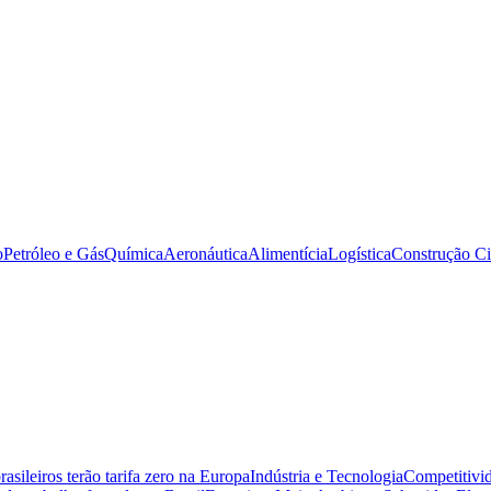
o
Petróleo e Gás
Química
Aeronáutica
Alimentícia
Logística
Construção Ci
sileiros terão tarifa zero na Europa
Indústria e Tecnologia
Competitivid