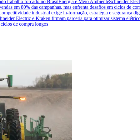
do trabalho forçado no Brasil
Energia e Meio Ambiente
Schneider Elect
na vendas em 80% das campanhas, mas enfrenta desafios em ciclos de co
Competitividade industrial exige in-formação, estratégia e segurança dig
hneider Electric e Kraken firmam parceria para otimizar sistema elétric
ciclos de compra longos