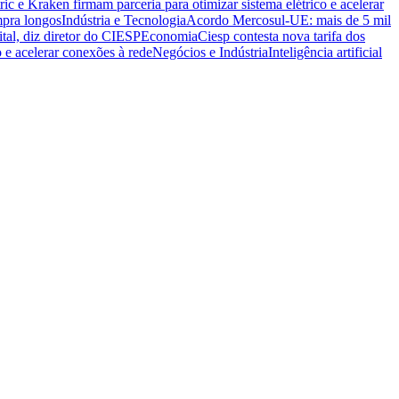
ric e Kraken firmam parceria para otimizar sistema elétrico e acelerar
mpra longos
Indústria e Tecnologia
Acordo Mercosul-UE: mais de 5 mil
ital, diz diretor do CIESP
Economia
Ciesp contesta nova tarifa dos
o e acelerar conexões à rede
Negócios e Indústria
Inteligência artificial