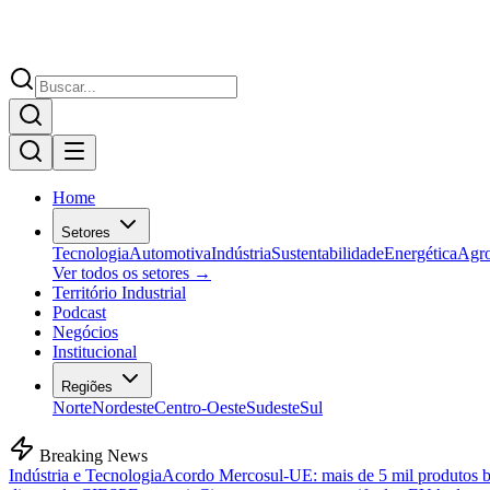
Home
Setores
Tecnologia
Automotiva
Indústria
Sustentabilidade
Energética
Agr
Ver todos os setores →
Território Industrial
Podcast
Negócios
Institucional
Regiões
Norte
Nordeste
Centro-Oeste
Sudeste
Sul
Breaking News
Indústria e Tecnologia
Acordo Mercosul-UE: mais de 5 mil produtos bra