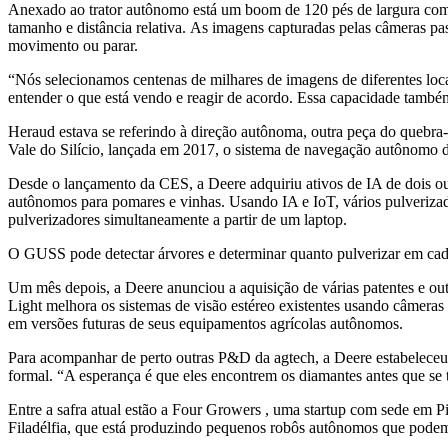
Anexado ao trator autônomo está um boom de 120 pés de largura com 
tamanho e distância relativa. As imagens capturadas pelas câmeras p
movimento ou parar.
“Nós selecionamos centenas de milhares de imagens de diferentes loca
entender o que está vendo e reagir de acordo. Essa capacidade também 
Heraud estava se referindo à direção autônoma, outra peça do queb
Vale do Silício, lançada em 2017, o sistema de navegação autônomo d
Desde o lançamento da CES, a Deere adquiriu ativos de IA de dois o
autônomos para pomares e vinhas. Usando IA e IoT, vários pulveriz
pulverizadores simultaneamente a partir de um laptop.
O GUSS pode detectar árvores e determinar quanto pulverizar em cad
Um mês depois, a Deere anunciou a aquisição de várias patentes e out
Light melhora os sistemas de visão estéreo existentes usando câmeras
em versões futuras de seus equipamentos agrícolas autônomos.
Para acompanhar de perto outras P&D da agtech, a Deere estabeleceu
formal. “A esperança é que eles encontrem os diamantes antes que se
Entre a safra atual estão a Four Growers , uma startup com sede em Pi
Filadélfia, que está produzindo pequenos robôs autônomos que podem a