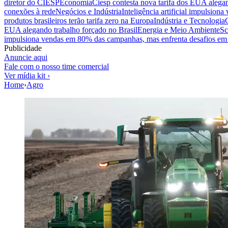
diretor do CIESP
Economia
Ciesp contesta nova tarifa dos EUA alegan
conexões à rede
Negócios e Indústria
Inteligência artificial impulsio
produtos brasileiros terão tarifa zero na Europa
Indústria e Tecnologia
EUA alegando trabalho forçado no Brasil
Energia e Meio Ambiente
Sc
impulsiona vendas em 80% das campanhas, mas enfrenta desafios em 
Publicidade
Anuncie aqui
Fale com o nosso time comercial
Ver mídia kit ›
Home
›
Agro