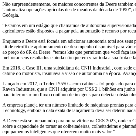
Não surpreendentemente, os maiores concorrentes da Deere também 
“automatiza operações agrícolas desde meados da década de 1990”, dis
Geórgia.
“Estamos em um estágio que chamamos de autonomia supervisionada, 
agricultores estão dispostos a pagar pela automação é recurso por recu
Enquanto a Deere está focada em adicionar autonomia total aos seus
kit de retrofit de aprimoramento de desempenho disponível para vária
ao preço do 8R da Deere, “temos kits que permitem que você faça isso
melhorar seus resultados e ainda não querem virar toda a sua frota e f
Em 2016, a Case IH, uma subsidiária da CNH Industrial , com sede 
cabine do motorista, insinuava a visão de autonomia na época. Avanç
Lançado em 2017, o Trident 5550 – com cabine – foi projetado para e
Raven Industries, que a CNH adquiriu por US$ 2,1 bilhões em junho
para interpretar um fluxo contínuo de imagens para detectar obstáculo
A empresa planeja ter um número limitado de máquinas prontas para os
Technology, embora a data exata de lançamento deva ser determinada.
A Deere está se preparando para outra vitrine na CES 2023, onde o 
sobre a capacidade de tornar as colheitadeiras, colheitadeiras e pla
equipamentos inteligentes que oferecem muito mais valor.”