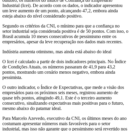
outubro, os números do Índice de Confiança do Empresário
Industrial (Icei). De acordo com os dados, o indicador apresentou
um leve aumento de um ponto, alcançando 47,2, embora ainda
esteja abaixo do nível considerado positivo.
Segundo os critérios da CNI, o mínimo para que a confiança no
setor industrial seja considerada positiva é de 50 pontos. Com isso, o
Brasil acumula 10 meses consecutivos de pessimismo entre os
empresários, apesar da leve recuperação nos dados mais recentes.
Indústria aumenta otimismo, mas ainda está abaixo do ideal
O Icei é calculado a partir de dois indicadores principais. No Índice
de Condições Atuais, os números passaram de 41,9 para 43,2
pontos, mostrando um cenário menos negativo, embora ainda
pessimista.
O outro indicador, o Índice de Expectativas, que mede a visão dos
empresários para os próximos seis meses, registrou aumento de
quase três pontos, atingindo 49,1. Este é o terceiro aumento
consecutivo, sinalizando expectativas mais positivas para o futuro,
mesmo abaixo do patamar ideal.
Para Marcelo Azevedo, executivo da CNI, os últimos meses do ano
costumam apresentar números mais favoráveis para o setor
industrial, mas isso não garante que o pessimismo será revertido nos