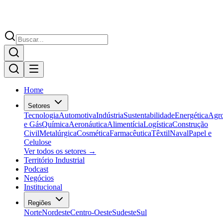
Home
Setores
Tecnologia
Automotiva
Indústria
Sustentabilidade
Energética
Agr
e Gás
Química
Aeronáutica
Alimentícia
Logística
Construção
Civil
Metalúrgica
Cosmética
Farmacêutica
Têxtil
Naval
Papel e
Celulose
Ver todos os setores →
Território Industrial
Podcast
Negócios
Institucional
Regiões
Norte
Nordeste
Centro-Oeste
Sudeste
Sul