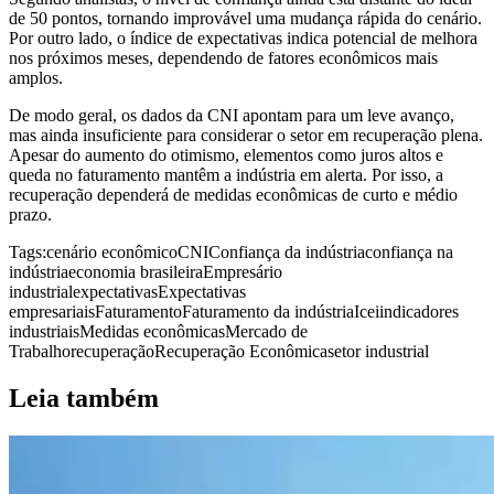
de 50 pontos, tornando improvável uma mudança rápida do cenário.
Por outro lado, o índice de expectativas indica potencial de melhora
nos próximos meses, dependendo de fatores econômicos mais
amplos.
De modo geral, os dados da CNI apontam para um leve avanço,
mas ainda insuficiente para considerar o setor em recuperação plena.
Apesar do aumento do otimismo, elementos como juros altos e
queda no faturamento mantêm a indústria em alerta. Por isso, a
recuperação dependerá de medidas econômicas de curto e médio
prazo.
Tags:
cenário econômico
CNI
Confiança da indústria
confiança na
indústria
economia brasileira
Empresário
industrial
expectativas
Expectativas
empresariais
Faturamento
Faturamento da indústria
Icei
indicadores
industriais
Medidas econômicas
Mercado de
Trabalho
recuperação
Recuperação Econômica
setor industrial
Leia também