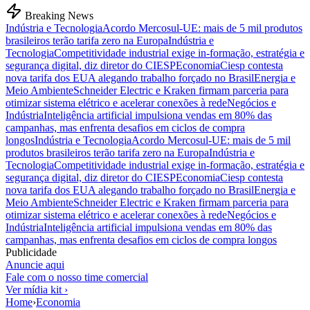
Breaking News
Indústria e Tecnologia
Acordo Mercosul-UE: mais de 5 mil produtos
brasileiros terão tarifa zero na Europa
Indústria e
Tecnologia
Competitividade industrial exige in-formação, estratégia e
segurança digital, diz diretor do CIESP
Economia
Ciesp contesta
nova tarifa dos EUA alegando trabalho forçado no Brasil
Energia e
Meio Ambiente
Schneider Electric e Kraken firmam parceria para
otimizar sistema elétrico e acelerar conexões à rede
Negócios e
Indústria
Inteligência artificial impulsiona vendas em 80% das
campanhas, mas enfrenta desafios em ciclos de compra
longos
Indústria e Tecnologia
Acordo Mercosul-UE: mais de 5 mil
produtos brasileiros terão tarifa zero na Europa
Indústria e
Tecnologia
Competitividade industrial exige in-formação, estratégia e
segurança digital, diz diretor do CIESP
Economia
Ciesp contesta
nova tarifa dos EUA alegando trabalho forçado no Brasil
Energia e
Meio Ambiente
Schneider Electric e Kraken firmam parceria para
otimizar sistema elétrico e acelerar conexões à rede
Negócios e
Indústria
Inteligência artificial impulsiona vendas em 80% das
campanhas, mas enfrenta desafios em ciclos de compra longos
Publicidade
Anuncie aqui
Fale com o nosso time comercial
Ver mídia kit ›
Home
›
Economia