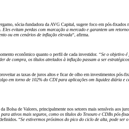
ergamo, sócia-fundadora da AVG Capital, sugere foco em pós-fixados n
o. Eles evitam perdas com marcação a mercado e garantem um retorno p
nto ou em cenários de inflação elevada
“, afirma.
omento econômico quanto o perfil de cada investidor.
“Se o objetivo é
er de compra, os títulos atrelados à inflação passam a ser estratégico
proveitar as taxas de juros altos e ficar de olho em investimentos pós-
algo em torno de 102% do CDI para aplicações om liquidez diária e 
e da Bolsa de Valores, principalmente nos setores mais sensíveis aos jur
o para ativos mais seguros, como os títulos do Tesouro e CDBs pós-fix
definidos. “
Se estivermos próximos do pico do ciclo de alta, pode ser 