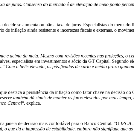
xa de juros. Consenso do mercado é de elevação de meio ponto percen
a decide se aumenta ou não a taxa de juros. Especialistas do mercado
de inflação ainda resistente e incertezas fiscais e externas, o movimen
tente e acima da meta. Mesmo com revisões recentes nas projeções, o ce
ves, especialista em investimentos e sócio da GT Capital. Segundo ele
s.
“Com a Selic elevada, os pós-fixados de curto e médio prazo ganham
o, que destaca a persistência da inflação como fator-chave na decisão d
 Reserve também dá sinais de manter os juros elevados por mais tempo, 
anco Central
“, explica.
ma janela de decisão mais confortável para o Banco Central. “
O IPCA-15
al, o que dá a impressão de estabilidade, embora não signifique que as