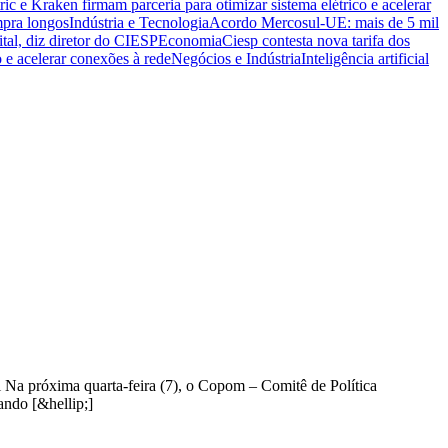
ric e Kraken firmam parceria para otimizar sistema elétrico e acelerar
mpra longos
Indústria e Tecnologia
Acordo Mercosul-UE: mais de 5 mil
ital, diz diretor do CIESP
Economia
Ciesp contesta nova tarifa dos
o e acelerar conexões à rede
Negócios e Indústria
Inteligência artificial
 Na próxima quarta-feira (7), o Copom – Comitê de Política
ando [&hellip;]