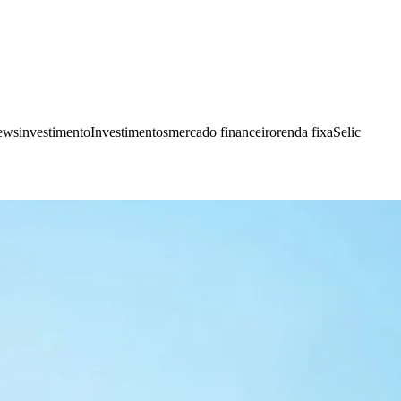
ews
investimento
Investimentos
mercado financeiro
renda fixa
Selic