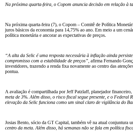
Na próxima quarta-feira, o Copom anuncia decisão em relação à ta
Na próxima quarta-feira (7), o Copom – Comitê de Política Monetári
juros básicos da economia para 14,75% ao ano. Em meio a um cenário 
política monetária e ancorar as expectativas de preços.
“A alta da Selic é uma resposta necessária à inflação ainda persis
compromisso com a estabilidade de preços”,
afirma Fernando Gonçal
investidores, trazendo a renda fixa novamente ao centro das atençõe
pontua.
A avaliação é compartilhada por Jeff Patzlaff, planejador financeir
meta de 3%. Além disso, o risco fiscal segue presente, e o Federal
elevação da Selic funciona como um sinal claro de vigilância do B
Josias Bento, sócio da GT Capital, também vê na atual conjuntura u
centro da meta. Além disso, há semanas não se fala em política fisc