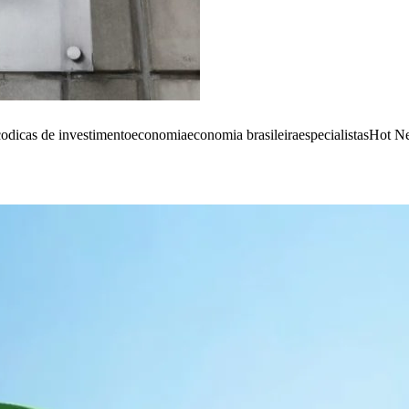
co
dicas de investimento
economia
economia brasileira
especialistas
Hot N