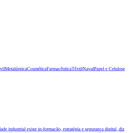
vil
Metalúrgica
Cosmética
Farmacêutica
Têxtil
Naval
Papel e Celulose
ade industrial exige in-formação, estratégia e segurança digital, diz