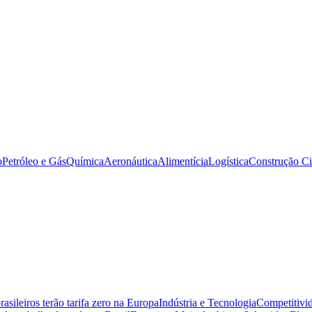
o
Petróleo e Gás
Química
Aeronáutica
Alimentícia
Logística
Construção Ci
sileiros terão tarifa zero na Europa
Indústria e Tecnologia
Competitivid