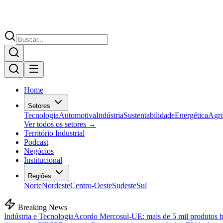
Home
Setores
Tecnologia
Automotiva
Indústria
Sustentabilidade
Energética
Agr
Ver todos os setores →
Território Industrial
Podcast
Negócios
Institucional
Regiões
Norte
Nordeste
Centro-Oeste
Sudeste
Sul
Breaking News
Indústria e Tecnologia
Acordo Mercosul-UE: mais de 5 mil produtos bra