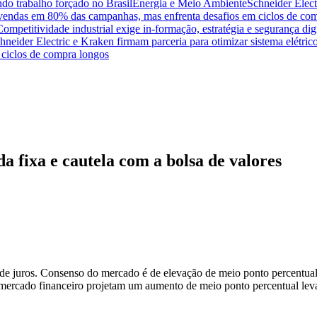
do trabalho forçado no Brasil
Energia e Meio Ambiente
Schneider Elect
na vendas em 80% das campanhas, mas enfrenta desafios em ciclos de co
Competitividade industrial exige in-formação, estratégia e segurança dig
hneider Electric e Kraken firmam parceria para otimizar sistema elétric
ciclos de compra longos
 fixa e cautela com a bolsa de valores
de juros. Consenso do mercado é de elevação de meio ponto percentual
o mercado financeiro projetam um aumento de meio ponto percentual lev