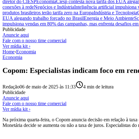
diretor do CIESP
Economia
Ciesp contesta nova tarifa dos EUA alegan
conexões à rede
Negócios e Indústria
Inteligência artificial impulsio
produtos brasileiros terão tarifa zero na Europa
Indústria e Tecnologia
EUA alegando trabalho forçado no Brasil
Energia e Meio Ambiente
Sc
impulsiona vendas em 80% das campanhas, mas enfrenta desafios em 
Publicidade
Anuncie aqui
Fale com o nosso time comercial
Ver mídia kit ›
Home
›
Economia
Economia
Copom: Especialistas indicam foco em renda
Redação
06 de maio de 2025 às 11:33
4
min de leitura
Publicidade
Anuncie aqui
Fale com o nosso time comercial
Ver mídia kit ›
Na próxima quarta-feira, o Copom anuncia decisão em relação à taxa 
Monetária decide se aumenta ou não a taxa de juros. Especialistas d