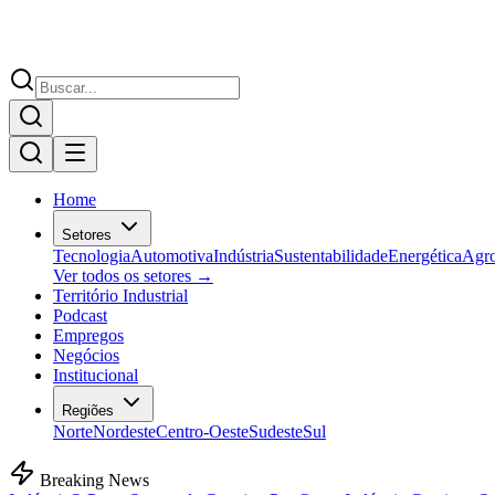
Home
Setores
Tecnologia
Automotiva
Indústria
Sustentabilidade
Energética
Agr
Ver todos os setores →
Território Industrial
Podcast
Empregos
Negócios
Institucional
Regiões
Norte
Nordeste
Centro-Oeste
Sudeste
Sul
Breaking News