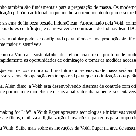
nho também são fundamentais para a preparação de massa. Os modernos 
ficação primária adicional, o que melhora o rendimento do processo, re
 o sistema de limpeza pesada InduraClean. Apresentado pela Voith como
paradores centrífugos, e na nova versão otimizada do InduraClean IDC
mpeza modular pode ser configurada para oferecer uma produção signific
te maior sustentáveis .
o a Voith alia sustentabilidade a eficiência em seu portfólio de produ
r rapidamente as oportunidades de otimização e tomar as medidas necess
ue em menos de um ano. E no futuro, a preparação de massa será ainda 
desse sistema de operação em tempo real para que a otimização dos parâ
a. Além disso, a Voith está desenvolvendo sistemas de controle com o
dade por meio de modelos de custos atualizados diariamente. sustentáveis
ing for Life”, a Voith Paper apresenta tecnologias e iniciativas versá
a e fibras, e utiliza a digitalização, inovações e parcerias para propo
a Voith. Saiba mais sobre as inovações da Voith Paper na área de suste