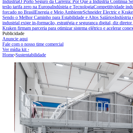
Indústria
O Porto Seguro da Carreira: Por Que a Indústria Continua S
terão tarifa zero na Europa
Indústria e Tecnologia
Competitividade indus
forçado no Brasil
Energia e Meio Ambiente
Schneider Electric e Krake
Sendo o Melhor Caminho para Estabilidade e Altos Salários
Indústria
industrial exige in-formação, estratégia e segurança digital, diz diret
Kraken firmam parceria para otimizar sistema elétrico e acelerar cone
Publicidade
Anuncie aqui
Fale com o nosso time comercial
Ver mídia kit ›
Home
›
Sustentabilidade