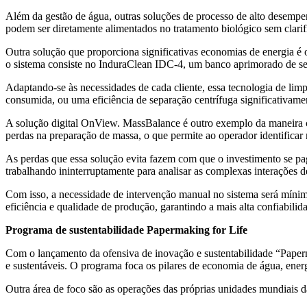
Além da gestão de água, outras soluções de processo de alto desempe
podem ser diretamente alimentados no tratamento biológico sem clari
Outra solução que proporciona significativas economias de energia é
o sistema consiste no InduraClean IDC-4, um banco aprimorado de se
Adaptando-se às necessidades de cada cliente, essa tecnologia de li
consumida, ou uma eficiência de separação centrífuga significativamen
A solução digital OnView. MassBalance é outro exemplo da maneira com
perdas na preparação de massa, o que permite ao operador identifica
As perdas que essa solução evita fazem com que o investimento se pag
trabalhando ininterruptamente para analisar as complexas interações 
Com isso, a necessidade de intervenção manual no sistema será mínim
eficiência e qualidade de produção, garantindo a mais alta confiabili
Programa de sustentabilidade Papermaking for Life
Com o lançamento da ofensiva de inovação e sustentabilidade “Papermak
e sustentáveis. O programa foca os pilares de economia de água, energi
Outra área de foco são as operações das próprias unidades mundiais d