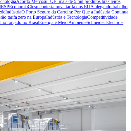
ecnologia
Acordo Mercosul-UE: mais de 5 mil produtos brasileiros
CIESP
Economia
Ciesp contesta nova tarifa dos EUA alegando trabalho
ede
Indústria
O Porto Seguro da Carreira: Por Que a Indústria Continua
rão tarifa zero na Europa
Indústria e Tecnologia
Competitividade
lho forçado no Brasil
Energia e Meio Ambiente
Schneider Electric e