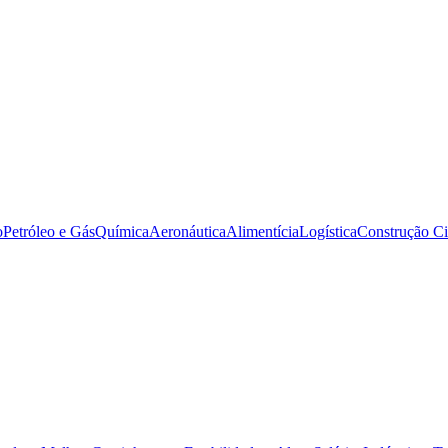
o
Petróleo e Gás
Química
Aeronáutica
Alimentícia
Logística
Construção Ci