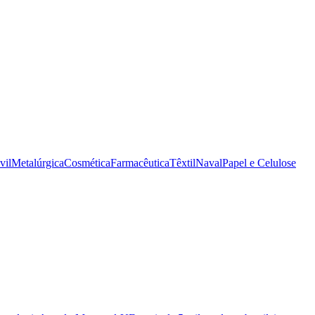
vil
Metalúrgica
Cosmética
Farmacêutica
Têxtil
Naval
Papel e Celulose