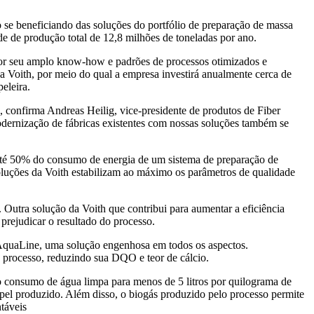
o se beneficiando das soluções do portfólio de preparação de massa
e de produção total de 12,8 milhões de toneladas por ano.
 por seu amplo know-how e padrões de processos otimizados e
a Voith, por meio do qual a empresa investirá anualmente cerca de
eleira.
onfirma Andreas Heilig, vice-presidente de produtos de Fiber
odernização de fábricas existentes com nossas soluções também se
a até 50% do consumo de energia de um sistema de preparação de
oluções da Voith estabilizam ao máximo os parâmetros de qualidade
Outra solução da Voith que contribui para aumentar a eficiência
rejudicar o resultado do processo.
s AquaLine, uma solução engenhosa em todos os aspectos.
e processo, reduzindo sua DQO e teor de cálcio.
o consumo de água limpa para menos de 5 litros por quilograma de
pel produzido. Além disso, o biogás produzido pelo processo permite
táveis