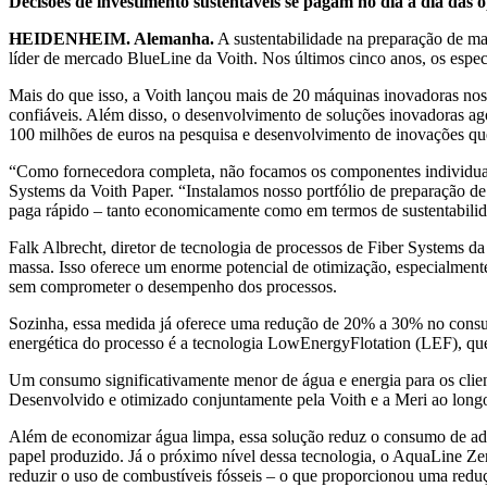
Decisões de investimento sustentáveis se pagam no dia a dia das
HEIDENHEIM. Alemanha.
A sustentabilidade na preparação de mas
líder de mercado BlueLine da Voith. Nos últimos cinco anos, os espec
Mais do que isso, a Voith lançou mais de 20 máquinas inovadoras nos
confiáveis. Além disso, o desenvolvimento de soluções inovadoras ago
100 milhões de euros na pesquisa e desenvolvimento de inovações que 
“Como fornecedora completa, não focamos os componentes individuai
Systems da Voith Paper. “Instalamos nosso portfólio de preparação d
paga rápido – tanto economicamente como em termos de sustentabilida
Falk Albrecht, diretor de tecnologia de processos de Fiber Systems 
massa. Isso oferece um enorme potencial de otimização, especialment
sem comprometer o desempenho dos processos.
Sozinha, essa medida já oferece uma redução de 20% a 30% no consumo
energética do processo é a tecnologia LowEnergyFlotation (LEF), que
Um consumo significativamente menor de água e energia para os clien
Desenvolvido e otimizado conjuntamente pela Voith e a Meri ao longo 
Além de economizar água limpa, essa solução reduz o consumo de adi
papel produzido. Já o próximo nível dessa tecnologia, o AquaLine Ze
reduzir o uso de combustíveis fósseis – o que proporcionou uma red