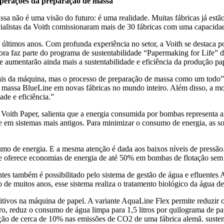
 operações da preparação de massa
sa não é uma visão do futuro: é uma realidade. Muitas fábricas já estã
ialistas da Voith comissionaram mais de 30 fábricas com uma capacidad
 últimos anos. Com profunda experiência no setor, a Voith se destaca
ra faz parte do programa de sustentabilidade “Papermaking for Life” d
aumentarão ainda mais a sustentabilidade e eficiência da produção pap
s da máquina, mas o processo de preparação de massa como um todo”, c
e massa BlueLine em novas fábricas no mundo inteiro. Além disso, a m
de e eficiência.”
da Voith Paper, salienta que a energia consumida por bombas represent
e em sistemas mais antigos. Para minimizar o consumo de energia, as s
 de energia. E a mesma atenção é dada aos baixos níveis de pressão. 
 oferece economias de energia de até 50% em bombas de flotação sem p
tes também é possibilitado pelo sistema de gestão de água e efluente
de muitos anos, esse sistema realiza o tratamento biológico da água d
tivos na máquina de papel. A variante AquaLine Flex permite reduzir 
ro, reduz o consumo de água limpa para 1,5 litros por quilograma de pa
ução de cerca de 10% nas emissões de CO2 de uma fábrica alemã. susten