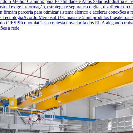
endo o Melhor Caminho para Estabilidade e Altos Salários
Indústria e T
trial exige in-formação, estratégia e segurança digital, diz diretor do 
n firmam parceria para otimizar sistema elétrico e acelerar conexões à r
 e Tecnologia
Acordo Mercosul-UE: mais de 5 mil produtos brasileiros te
or do CIESP
Economia
Ciesp contesta nova tarifa dos EUA alegando traba
xões à rede