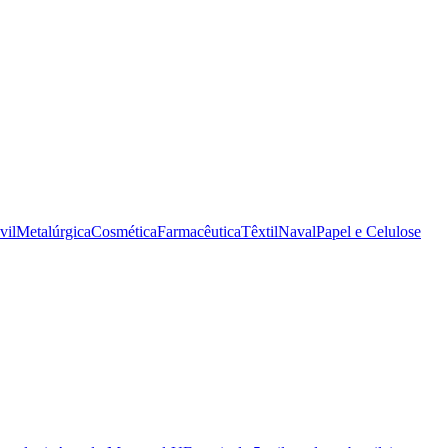
vil
Metalúrgica
Cosmética
Farmacêutica
Têxtil
Naval
Papel e Celulose