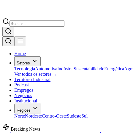
Home
Setores
Tecnologia
Automotiva
Indústria
Sustentabilidade
Energética
Agr
Ver todos os setores →
Território Industrial
Podcast
Empregos
Negócios
Institucional
Regiões
Norte
Nordeste
Centro-Oeste
Sudeste
Sul
Breaking News