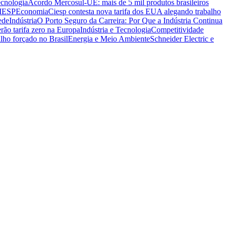
ecnologia
Acordo Mercosul-UE: mais de 5 mil produtos brasileiros
CIESP
Economia
Ciesp contesta nova tarifa dos EUA alegando trabalho
ede
Indústria
O Porto Seguro da Carreira: Por Que a Indústria Continua
rão tarifa zero na Europa
Indústria e Tecnologia
Competitividade
lho forçado no Brasil
Energia e Meio Ambiente
Schneider Electric e