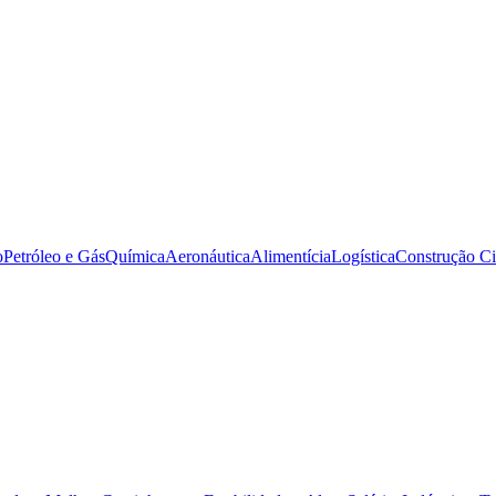
o
Petróleo e Gás
Química
Aeronáutica
Alimentícia
Logística
Construção Ci