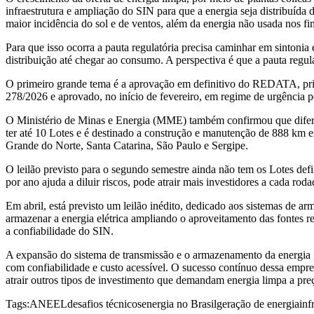
infraestrutura e ampliação do SIN para que a energia seja distribuíd
maior incidência do sol e de ventos, além da energia não usada nos 
Para que isso ocorra a pauta regulatória precisa caminhar em sintonia 
distribuição até chegar ao consumo. A perspectiva é que a pauta reg
O primeiro grande tema é a aprovação em definitivo do REDATA, prim
278/2026 e aprovado, no início de fevereiro, em regime de urgência pe
O Ministério de Minas e Energia (MME) também confirmou que diferen
ter até 10 Lotes e é destinado a construção e manutenção de 888 km e
Grande do Norte, Santa Catarina, São Paulo e Sergipe.
O leilão previsto para o segundo semestre ainda não tem os Lotes defi
por ano ajuda a diluir riscos, pode atrair mais investidores a cada ro
Em abril, está previsto um leilão inédito, dedicado aos sistemas de a
armazenar a energia elétrica ampliando o aproveitamento das fontes r
a confiabilidade do SIN.
A expansão do sistema de transmissão e o armazenamento da energia ge
com confiabilidade e custo acessível. O sucesso contínuo dessa empre
atrair outros tipos de investimento que demandam energia limpa a pre
Tags:
ANEEL
desafios técnicos
energia no Brasil
geração de energia
inf