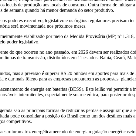
a dos locais de produção aos locais de consumo. Outra forma de mitigar 
fins de semana quando há menor demanda do setor produtivo.
e os poderes executivo, legislativo e os órgãos reguladores precisam te
ulatória será movimentada nos próximos meses.
eiramente viabilizado por meio da Medida Provisória (MP) nº 1.318, d
lo poder legislativo.
te do que ocorreu no ano passado, em 2026 devem ser realizados dois 
m linhas de transmissão, distribuídos em 11 estados: Bahia, Ceará, Mat
nidos, mas a previsão é superar R$ 20 bilhões em aportes para mais de 
dada e dar mais fôlego para as empresas prepararem as propostas, planeja
rmazenamento de energia em baterias (BESS). Este leilão vai permitir a i
enováveis intermitentes, especialmente solar e eólica, para posterior 
rada são as principais formas de reduzir as perdas e assegurar que a e
itada pode consolidar a posição do Brasil como um dos destinos mais at
ços competitivos.
raestrutura
matriz energética
mercado de energia
regulação energética
seto