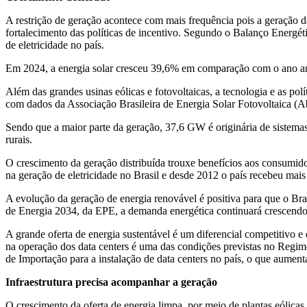
A restrição de geração acontece com mais frequência pois a geração d
fortalecimento das políticas de incentivo. Segundo o Balanço Energé
de eletricidade no país.
Em 2024, a energia solar cresceu 39,6% em comparação com o ano ante
Além das grandes usinas eólicas e fotovoltaicas, a tecnologia e as p
com dados da Associação Brasileira de Energia Solar Fotovoltaica (Abs
Sendo que a maior parte da geração, 37,6 GW é originária de sistemas 
rurais.
O crescimento da geração distribuída trouxe benefícios aos consumido
na geração de eletricidade no Brasil e desde 2012 o país recebeu mai
A evolução da geração de energia renovável é positiva para que o Br
de Energia 2034, da EPE, a demanda energética continuará crescend
A grande oferta de energia sustentável é um diferencial competitivo e 
na operação dos data centers é uma das condições previstas no Regi
de Importação para a instalação de data centers no país, o que aumenta
Infraestrutura precisa acompanhar a geração
O crescimento da oferta de energia limpa, por meio de plantas eólicas