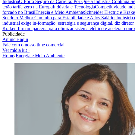
Indústria
O Porto Seguro da Carreira: Por Que a Indústria Continua S
terão tarifa zero na Europa
Indústria e Tecnologia
Competitividade indus
forçado no Brasil
Energia e Meio Ambiente
Schneider Electric e Krake
Sendo o Melhor Caminho para Estabilidade e Altos Salários
Indústria
industrial exige in-formação, estratégia e segurança digital, diz diret
Kraken firmam parceria para otimizar sistema elétrico e acelerar cone
Publicidade
Anuncie aqui
Fale com o nosso time comercial
Ver mídia kit ›
Home
›
Energia e Meio Ambiente