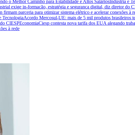
endo o Melhor Caminho para Estabilidade e Altos Salários
Indústria e T
trial exige in-formação, estratégia e segurança digital, diz diretor do 
n firmam parceria para otimizar sistema elétrico e acelerar conexões à r
 e Tecnologia
Acordo Mercosul-UE: mais de 5 mil produtos brasileiros te
or do CIESP
Economia
Ciesp contesta nova tarifa dos EUA alegando traba
xões à rede