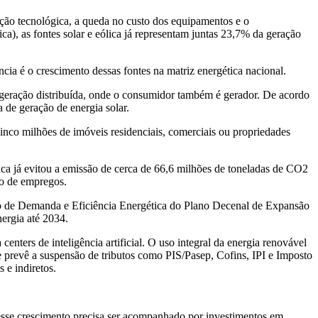
ução tecnológica, a queda no custo dos equipamentos e o
), as fontes solar e eólica já representam juntas 23,7% da geração
a é o crescimento dessas fontes na matriz energética nacional.
e geração distribuída, onde o consumidor também é gerador. De acordo
 de geração de energia solar.
cinco milhões de imóveis residenciais, comerciais ou propriedades
ica já evitou a emissão de cerca de 66,6 milhões de toneladas de CO2
ão de empregos.
rno de Demanda e Eficiência Energética do Plano Decenal de Expansão
ergia até 2034.
enters de inteligência artificial. O uso integral da energia renovável
prevê a suspensão de tributos como PIS/Pasep, Cofins, IPI e Imposto
 e indiretos.
s esse crescimento precisa ser acompanhado por investimentos em