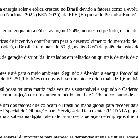
a energia solar e eólica cresceu no Brasil devido a fatores como a evol
tico Nacional 2025 (BEN 2025), da EPE (Empresa de Pesquisa Energética
rior, enquanto a eólica avançou 12,4%, no mesmo período, e a tendênci
olíticas de incentivo contribuíram para o desenvolvimento do mercado d
olar), o Brasil já tem mais de 59 gigawatts (GW) de potência instalada
de geração distribuída, instalados em telhados ou quintais de mais de 
res e até para o meio ambiente. Segundo a Absolar, a energia fotovolta
s de R$ 251,1 bilhões em novos investimentos e criou mais de 1,6 milh
asil possa ter uma matriz cada vez mais sustentável e segundo o Cade
o, com projeção de um aumento médio anual de 2,1% no consumo de en
é um dos fatores que colocam o Brasil no mapa global para receber data c
me Especial de Tributação para Serviços de Data Center (REDATA), que 
ria a soberania digital, além de promover a geração de empregos diretos
 e solares, é importante para atender as demandas atuais e futuras. Ma