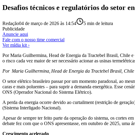
Desafios técnicos e regulatórios do setor e
Redação
04 de março de 2026 às 14:54
5
min de leitura
Publicidade
Anuncie aqui
Fale com o nosso time comercial
Ver mídia kit ›
Por Maria Guilhermina, Head de Energia da Tractebel Brasil, Chile e
o risco cada vez maior de ser necessário acionar as usinas termelétric
Por Maria Guilhermina, Head de Energia da Tractebel Brasil, Chil
O setor elétrico brasileiro passar por um momento paradoxal, ao mesmo
caras e mais poluentes – para suprir a demanda energética. Esse cená
ONS (Operador Nacional do Sistema Elétrico).
A perda da energia ocorre devido ao curtailment (restrição de geraçã
(Sistema Interligado Nacional).
Apesar de sempre ter feito parte da operação do sistema, os cortes
debate fez com que o ONS apresentasse, em outubro de 2025, uma área 
Crescimento acelerado