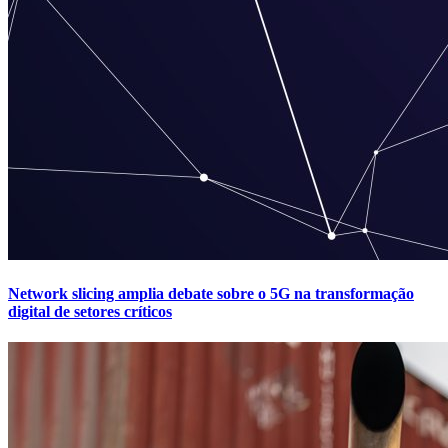
Network slicing amplia debate sobre o 5G na transformação
digital de setores críticos