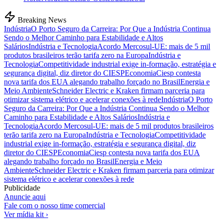
Breaking News
Indústria
O Porto Seguro da Carreira: Por Que a Indústria Continua
Sendo o Melhor Caminho para Estabilidade e Altos
Salários
Indústria e Tecnologia
Acordo Mercosul-UE: mais de 5 mil
produtos brasileiros terão tarifa zero na Europa
Indústria e
Tecnologia
Competitividade industrial exige in-formação, estratégia e
segurança digital, diz diretor do CIESP
Economia
Ciesp contesta
nova tarifa dos EUA alegando trabalho forçado no Brasil
Energia e
Meio Ambiente
Schneider Electric e Kraken firmam parceria para
otimizar sistema elétrico e acelerar conexões à rede
Indústria
O Porto
Seguro da Carreira: Por Que a Indústria Continua Sendo o Melhor
Caminho para Estabilidade e Altos Salários
Indústria e
Tecnologia
Acordo Mercosul-UE: mais de 5 mil produtos brasileiros
terão tarifa zero na Europa
Indústria e Tecnologia
Competitividade
industrial exige in-formação, estratégia e segurança digital, diz
diretor do CIESP
Economia
Ciesp contesta nova tarifa dos EUA
alegando trabalho forçado no Brasil
Energia e Meio
Ambiente
Schneider Electric e Kraken firmam parceria para otimizar
sistema elétrico e acelerar conexões à rede
Publicidade
Anuncie aqui
Fale com o nosso time comercial
Ver mídia kit ›