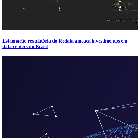
Estagnação regulatória do Redata ameaça investimentos em
data centers no Brasil