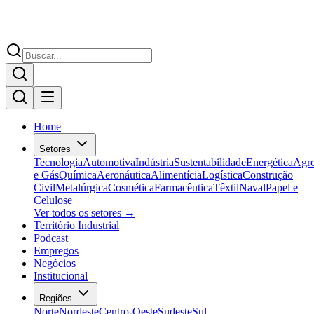
Home
Setores
Tecnologia
Automotiva
Indústria
Sustentabilidade
Energética
Agr
e Gás
Química
Aeronáutica
Alimentícia
Logística
Construção
Civil
Metalúrgica
Cosmética
Farmacêutica
Têxtil
Naval
Papel e
Celulose
Ver todos os setores →
Território Industrial
Podcast
Empregos
Negócios
Institucional
Regiões
Norte
Nordeste
Centro-Oeste
Sudeste
Sul