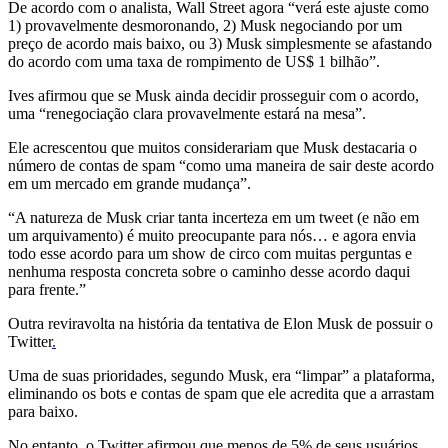
De acordo com o analista, Wall Street agora “verá este ajuste como
1) provavelmente desmoronando, 2) Musk negociando por um
preço de acordo mais baixo, ou 3) Musk simplesmente se afastando
do acordo com uma taxa de rompimento de US$ 1 bilhão”.
Ives afirmou que se Musk ainda decidir prosseguir com o acordo,
uma “renegociação clara provavelmente estará na mesa”.
Ele acrescentou que muitos considerariam que Musk destacaria o
número de contas de spam “como uma maneira de sair deste acordo
em um mercado em grande mudança”.
“A natureza de Musk criar tanta incerteza em um tweet (e não em
um arquivamento) é muito preocupante para nós… e agora envia
todo esse acordo para um show de circo com muitas perguntas e
nenhuma resposta concreta sobre o caminho desse acordo daqui
para frente.”
Outra reviravolta na história da tentativa de Elon Musk de possuir o
Twitter
.
Uma de suas prioridades, segundo Musk, era “limpar” a plataforma,
eliminando os bots e contas de spam que ele acredita que a arrastam
para baixo.
No entanto, o Twitter afirmou que menos de 5% de seus usuários