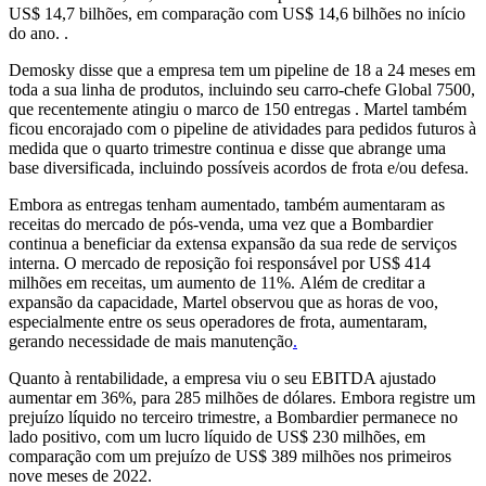
US$ 14,7 bilhões, em comparação com US$ 14,6 bilhões no início
do ano. .
Demosky disse que a empresa tem um pipeline de 18 a 24 meses em
toda a sua linha de produtos, incluindo seu carro-chefe Global 7500,
que recentemente atingiu o marco de 150 entregas
.
Martel também
ficou encorajado com o pipeline de atividades para pedidos futuros à
medida que o quarto trimestre continua e disse que abrange uma
base diversificada, incluindo possíveis acordos de frota e/ou defesa.
Embora as entregas tenham aumentado, também aumentaram as
receitas do mercado de pós-venda, uma vez que a Bombardier
continua a beneficiar da extensa expansão da sua rede de serviços
interna. O mercado de reposição foi responsável por US$ 414
milhões em receitas, um aumento de 11%. Além de creditar a
expansão da capacidade, Martel observou que as horas de voo,
especialmente entre os seus operadores de frota, aumentaram,
gerando necessidade de mais manutenção
.
Quanto à rentabilidade, a empresa viu o seu EBITDA ajustado
aumentar em 36%, para 285 milhões de dólares. Embora registre um
prejuízo líquido no terceiro trimestre, a Bombardier permanece no
lado positivo, com um lucro líquido de US$ 230 milhões, em
comparação com um prejuízo de US$ 389 milhões nos primeiros
nove meses de 2022.