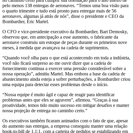
no caminho certo para cumprir sua orientação para o ano inteiro de
pelo menos 138 entregas de aeronaves. “Temos uma boa visão para
o quarto trimestre e tudo está pronto para entregar mais de 56
aeronaves, algumas já atrás de nós”, disse o presidente e CEO da
Bombardier, Éric Martel.
O CFO e vice-presidente executivo da Bombardier, Bart Demosky,
observou que, em antecipação a esse aumento, o fabricante da
aeronave construiu um estoque de peças durante os primeiros nove
meses, à medida que avançava na cadeia de suprimentos.
“Quando você olha para o que está acontecendo em toda a indústria,
você não ficará surpreso ao me ouvir dizer que a cadeia de
fornecimento continua a exercer uma pressão considerável sobre a
nossa operação”, admitiu Martel. Mas embora a base da cadeia de
abastecimento ainda esteja a sofrer perturbações, a Bombardier criou
uma equipa para detectar esses problemas desde o início.
“Nossa equipe é muito ágil e capaz de reagir para identificar
problemas antes que eles se agravem”, afirmou. “Graças à sua
proatividade, temos tido muito sucesso em mitigar desafios e manter
nossa projeção de entrega no caminho certo.”
Os executivos também ficaram animados com o fato de que, apesar
do aumento nas entregas, a empresa conseguiu manter uma relação
book-to-bill de 1,1:1, com a carteira de pedidos se estabilizando em