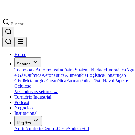
Home
Setores
Tecnologia
Automotiva
Indústria
Sustentabilidade
Energética
Agr
e Gás
Química
Aeronáutica
Alimentícia
Logística
Construção
Civil
Metalúrgica
Cosmética
Farmacêutica
Têxtil
Naval
Papel e
Celulose
Ver todos os setores →
Território Industrial
Podcast
Negócios
Institucional
Regiões
Norte
Nordeste
Centro-Oeste
Sudeste
Sul