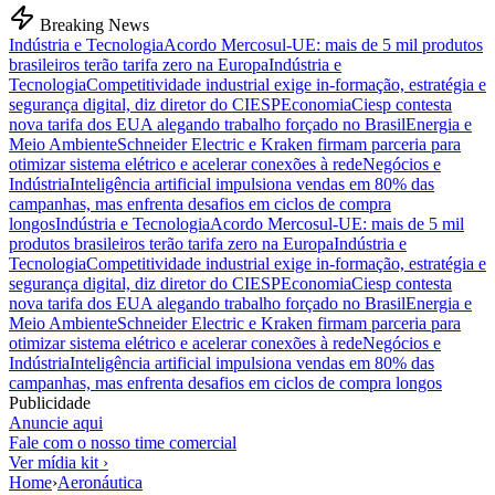
Breaking News
Indústria e Tecnologia
Acordo Mercosul-UE: mais de 5 mil produtos
brasileiros terão tarifa zero na Europa
Indústria e
Tecnologia
Competitividade industrial exige in-formação, estratégia e
segurança digital, diz diretor do CIESP
Economia
Ciesp contesta
nova tarifa dos EUA alegando trabalho forçado no Brasil
Energia e
Meio Ambiente
Schneider Electric e Kraken firmam parceria para
otimizar sistema elétrico e acelerar conexões à rede
Negócios e
Indústria
Inteligência artificial impulsiona vendas em 80% das
campanhas, mas enfrenta desafios em ciclos de compra
longos
Indústria e Tecnologia
Acordo Mercosul-UE: mais de 5 mil
produtos brasileiros terão tarifa zero na Europa
Indústria e
Tecnologia
Competitividade industrial exige in-formação, estratégia e
segurança digital, diz diretor do CIESP
Economia
Ciesp contesta
nova tarifa dos EUA alegando trabalho forçado no Brasil
Energia e
Meio Ambiente
Schneider Electric e Kraken firmam parceria para
otimizar sistema elétrico e acelerar conexões à rede
Negócios e
Indústria
Inteligência artificial impulsiona vendas em 80% das
campanhas, mas enfrenta desafios em ciclos de compra longos
Publicidade
Anuncie aqui
Fale com o nosso time comercial
Ver mídia kit ›
Home
›
Aeronáutica