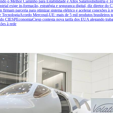
endo o Melhor Caminho para Estabilidade e Altos Salários
Indústria e T
trial exige in-formação, estratégia e segurança digital, diz diretor do 
n firmam parceria para otimizar sistema elétrico e acelerar conexões à r
 e Tecnologia
Acordo Mercosul-UE: mais de 5 mil produtos brasileiros te
or do CIESP
Economia
Ciesp contesta nova tarifa dos EUA alegando traba
xões à rede