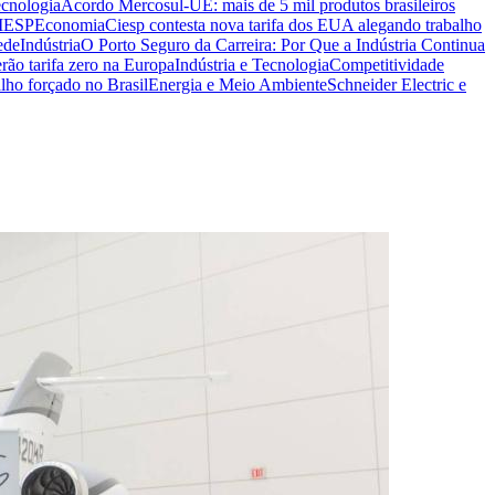
ecnologia
Acordo Mercosul-UE: mais de 5 mil produtos brasileiros
CIESP
Economia
Ciesp contesta nova tarifa dos EUA alegando trabalho
ede
Indústria
O Porto Seguro da Carreira: Por Que a Indústria Continua
rão tarifa zero na Europa
Indústria e Tecnologia
Competitividade
lho forçado no Brasil
Energia e Meio Ambiente
Schneider Electric e