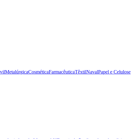
vil
Metalúrgica
Cosmética
Farmacêutica
Têxtil
Naval
Papel e Celulose