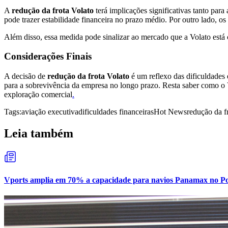
A
redução da frota Volato
terá implicações significativas tanto par
pode trazer estabilidade financeira no prazo médio. Por outro lado, os
Além disso, essa medida pode sinalizar ao mercado que a Volato está 
Considerações Finais
A decisão de
redução da frota Volato
é um reflexo das dificuldades
para a sobrevivência da empresa no longo prazo. Resta saber como o Vo
exploração comercial
.
Tags:
aviação executiva
dificuldades financeiras
Hot News
redução da f
Leia também
Vports amplia em 70% a capacidade para navios Panamax no Por