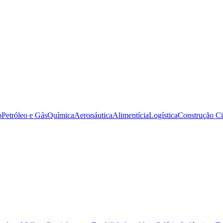
o
Petróleo e Gás
Química
Aeronáutica
Alimentícia
Logística
Construção Ci