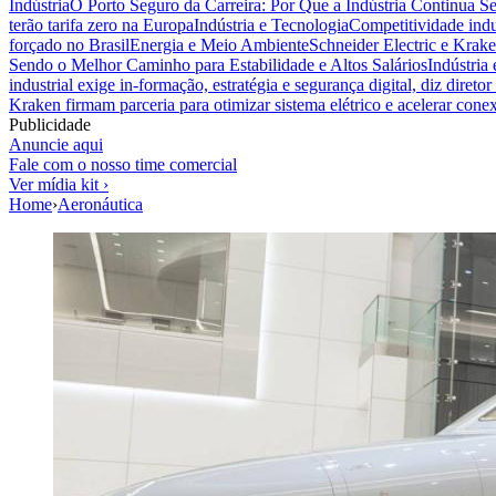
Indústria
O Porto Seguro da Carreira: Por Que a Indústria Continua S
terão tarifa zero na Europa
Indústria e Tecnologia
Competitividade indus
forçado no Brasil
Energia e Meio Ambiente
Schneider Electric e Krake
Sendo o Melhor Caminho para Estabilidade e Altos Salários
Indústria
industrial exige in-formação, estratégia e segurança digital, diz diret
Kraken firmam parceria para otimizar sistema elétrico e acelerar cone
Publicidade
Anuncie aqui
Fale com o nosso time comercial
Ver mídia kit ›
Home
›
Aeronáutica