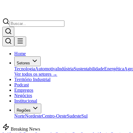
Home
Setores
Tecnologia
Automotiva
Indústria
Sustentabilidade
Energética
Agr
Ver todos os setores →
Território Industrial
Podcast
Empregos
Negócios
Institucional
Regiões
Norte
Nordeste
Centro-Oeste
Sudeste
Sul
Breaking News