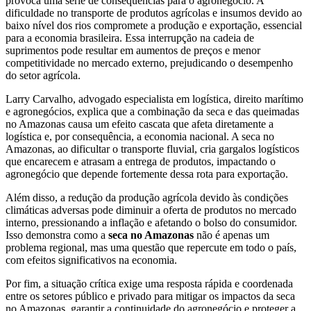
provoca uma série de consequências para o agronegócio. A
dificuldade no transporte de produtos agrícolas e insumos devido ao
baixo nível dos rios compromete a produção e exportação, essencial
para a economia brasileira. Essa interrupção na cadeia de
suprimentos pode resultar em aumentos de preços e menor
competitividade no mercado externo, prejudicando o desempenho
do setor agrícola.
Larry Carvalho, advogado especialista em logística, direito marítimo
e agronegócios, explica que a combinação da seca e das queimadas
no Amazonas causa um efeito cascata que afeta diretamente a
logística e, por consequência, a economia nacional. A seca no
Amazonas, ao dificultar o transporte fluvial, cria gargalos logísticos
que encarecem e atrasam a entrega de produtos, impactando o
agronegócio que depende fortemente dessa rota para exportação.
Além disso, a redução da produção agrícola devido às condições
climáticas adversas pode diminuir a oferta de produtos no mercado
interno, pressionando a inflação e afetando o bolso do consumidor.
Isso demonstra como a
seca no Amazonas
não é apenas um
problema regional, mas uma questão que repercute em todo o país,
com efeitos significativos na economia.
Por fim, a situação crítica exige uma resposta rápida e coordenada
entre os setores público e privado para mitigar os impactos da seca
no Amazonas, garantir a continuidade do agronegócio e proteger a