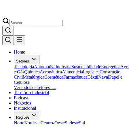
Home
Setores
Tecnologia
Automotiva
Indústria
Sustentabilidade
Energética
Agr
e Gás
Química
Aeronáutica
Alimentícia
Logística
Construção
Civil
Metalúrgica
Cosmética
Farmacêutica
Têxtil
Naval
Papel e
Celulose
Ver todos os setores →
Território Industrial
Podcast
Negócios
Institucional
Regiões
Norte
Nordeste
Centro-Oeste
Sudeste
Sul