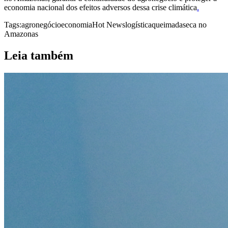
economia nacional dos efeitos adversos dessa crise climática
.
Tags:
agronegócio
economia
Hot News
logística
queimada
seca no
Amazonas
Leia também