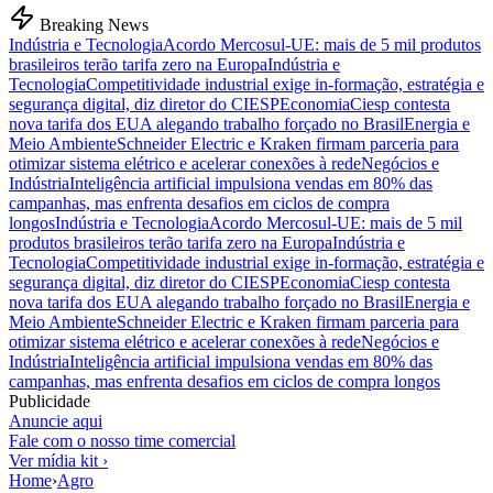
Breaking News
Indústria e Tecnologia
Acordo Mercosul-UE: mais de 5 mil produtos
brasileiros terão tarifa zero na Europa
Indústria e
Tecnologia
Competitividade industrial exige in-formação, estratégia e
segurança digital, diz diretor do CIESP
Economia
Ciesp contesta
nova tarifa dos EUA alegando trabalho forçado no Brasil
Energia e
Meio Ambiente
Schneider Electric e Kraken firmam parceria para
otimizar sistema elétrico e acelerar conexões à rede
Negócios e
Indústria
Inteligência artificial impulsiona vendas em 80% das
campanhas, mas enfrenta desafios em ciclos de compra
longos
Indústria e Tecnologia
Acordo Mercosul-UE: mais de 5 mil
produtos brasileiros terão tarifa zero na Europa
Indústria e
Tecnologia
Competitividade industrial exige in-formação, estratégia e
segurança digital, diz diretor do CIESP
Economia
Ciesp contesta
nova tarifa dos EUA alegando trabalho forçado no Brasil
Energia e
Meio Ambiente
Schneider Electric e Kraken firmam parceria para
otimizar sistema elétrico e acelerar conexões à rede
Negócios e
Indústria
Inteligência artificial impulsiona vendas em 80% das
campanhas, mas enfrenta desafios em ciclos de compra longos
Publicidade
Anuncie aqui
Fale com o nosso time comercial
Ver mídia kit ›
Home
›
Agro