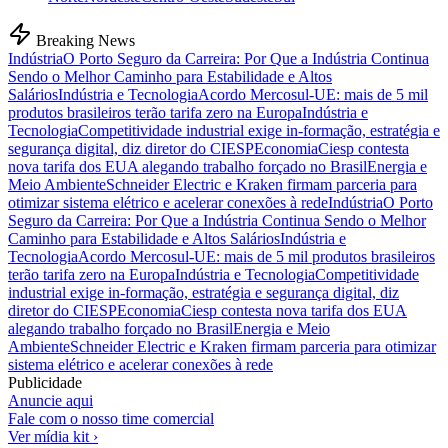
Breaking News
Indústria
O Porto Seguro da Carreira: Por Que a Indústria Continua
Sendo o Melhor Caminho para Estabilidade e Altos
Salários
Indústria e Tecnologia
Acordo Mercosul-UE: mais de 5 mil
produtos brasileiros terão tarifa zero na Europa
Indústria e
Tecnologia
Competitividade industrial exige in-formação, estratégia e
segurança digital, diz diretor do CIESP
Economia
Ciesp contesta
nova tarifa dos EUA alegando trabalho forçado no Brasil
Energia e
Meio Ambiente
Schneider Electric e Kraken firmam parceria para
otimizar sistema elétrico e acelerar conexões à rede
Indústria
O Porto
Seguro da Carreira: Por Que a Indústria Continua Sendo o Melhor
Caminho para Estabilidade e Altos Salários
Indústria e
Tecnologia
Acordo Mercosul-UE: mais de 5 mil produtos brasileiros
terão tarifa zero na Europa
Indústria e Tecnologia
Competitividade
industrial exige in-formação, estratégia e segurança digital, diz
diretor do CIESP
Economia
Ciesp contesta nova tarifa dos EUA
alegando trabalho forçado no Brasil
Energia e Meio
Ambiente
Schneider Electric e Kraken firmam parceria para otimizar
sistema elétrico e acelerar conexões à rede
Publicidade
Anuncie aqui
Fale com o nosso time comercial
Ver mídia kit ›