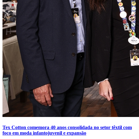
Tex Cotton comemora 40 anos consolidada no setor têxtil com
foco em moda infantojuvenil e expansão