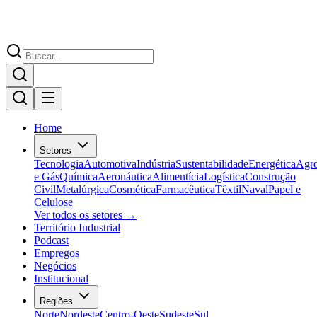
Home
Setores
Tecnologia
Automotiva
Indústria
Sustentabilidade
Energética
Agr
e Gás
Química
Aeronáutica
Alimentícia
Logística
Construção
Civil
Metalúrgica
Cosmética
Farmacêutica
Têxtil
Naval
Papel e
Celulose
Ver todos os setores →
Território Industrial
Podcast
Empregos
Negócios
Institucional
Regiões
Norte
Nordeste
Centro-Oeste
Sudeste
Sul