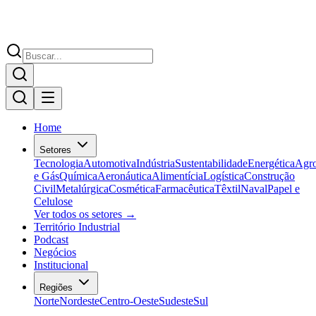
Home
Setores
Tecnologia
Automotiva
Indústria
Sustentabilidade
Energética
Agr
e Gás
Química
Aeronáutica
Alimentícia
Logística
Construção
Civil
Metalúrgica
Cosmética
Farmacêutica
Têxtil
Naval
Papel e
Celulose
Ver todos os setores →
Território Industrial
Podcast
Negócios
Institucional
Regiões
Norte
Nordeste
Centro-Oeste
Sudeste
Sul