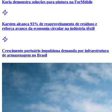
Koria demonstra soluções para pintura na ForMóbile
Karsten alcança 93% de reaproveitamento de resíduos e
reforça avanço da economia circular na indústria têxtil
Crescimento portuário impulsiona demanda por infraestrutura
de armazenagem no Brasil