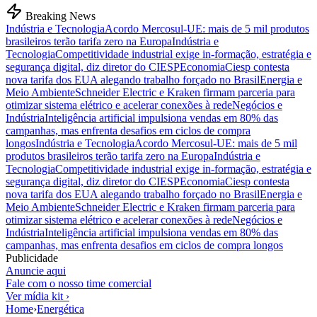
Breaking News
Indústria e Tecnologia
Acordo Mercosul-UE: mais de 5 mil produtos
brasileiros terão tarifa zero na Europa
Indústria e
Tecnologia
Competitividade industrial exige in-formação, estratégia e
segurança digital, diz diretor do CIESP
Economia
Ciesp contesta
nova tarifa dos EUA alegando trabalho forçado no Brasil
Energia e
Meio Ambiente
Schneider Electric e Kraken firmam parceria para
otimizar sistema elétrico e acelerar conexões à rede
Negócios e
Indústria
Inteligência artificial impulsiona vendas em 80% das
campanhas, mas enfrenta desafios em ciclos de compra
longos
Indústria e Tecnologia
Acordo Mercosul-UE: mais de 5 mil
produtos brasileiros terão tarifa zero na Europa
Indústria e
Tecnologia
Competitividade industrial exige in-formação, estratégia e
segurança digital, diz diretor do CIESP
Economia
Ciesp contesta
nova tarifa dos EUA alegando trabalho forçado no Brasil
Energia e
Meio Ambiente
Schneider Electric e Kraken firmam parceria para
otimizar sistema elétrico e acelerar conexões à rede
Negócios e
Indústria
Inteligência artificial impulsiona vendas em 80% das
campanhas, mas enfrenta desafios em ciclos de compra longos
Publicidade
Anuncie aqui
Fale com o nosso time comercial
Ver mídia kit ›
Home
›
Energética