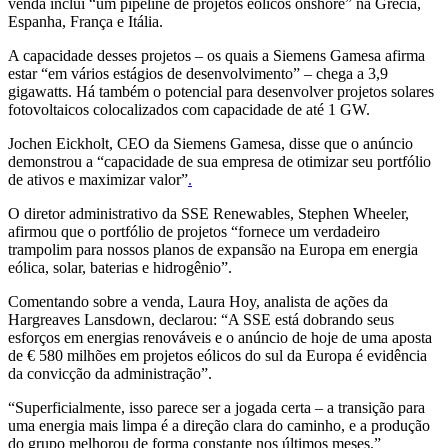
venda inclui “um pipeline de projetos eólicos onshore” na Grécia,
Espanha, França e Itália.
A capacidade desses projetos – os quais a Siemens Gamesa afirma
estar “em vários estágios de desenvolvimento” – chega a 3,9
gigawatts. Há também o potencial para desenvolver projetos solares
fotovoltaicos colocalizados com capacidade de até 1 GW.
Jochen Eickholt, CEO da Siemens Gamesa, disse que o anúncio
demonstrou a “capacidade de sua empresa de otimizar seu portfólio
de ativos e maximizar valor”
.
O diretor administrativo da SSE Renewables, Stephen Wheeler,
afirmou que o portfólio de projetos “fornece um verdadeiro
trampolim para nossos planos de expansão na Europa em energia
eólica, solar, baterias e hidrogênio”.
Comentando sobre a venda, Laura Hoy, analista de ações da
Hargreaves Lansdown, declarou: “A SSE está dobrando seus
esforços em energias renováveis ​​e o anúncio de hoje de uma aposta
de € 580 milhões em projetos eólicos do sul da Europa é evidência
da convicção da administração”.
“Superficialmente, isso parece ser a jogada certa – a transição para
uma energia mais limpa é a direção clara do caminho, e a produção
do grupo melhorou de forma constante nos últimos meses.”