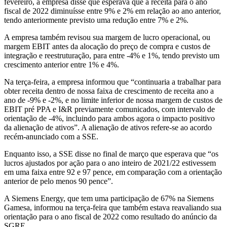
fevereiro, a empresa disse que esperava que a receita para o ano
fiscal de 2022 diminuísse entre 9% e 2% em relação ao ano anterior,
tendo anteriormente previsto uma redução entre 7% e 2%.
A empresa também revisou sua margem de lucro operacional, ou
margem EBIT antes da alocação do preço de compra e custos de
integração e reestruturação, para entre -4% e 1%, tendo previsto um
crescimento anterior entre 1% e 4%.
Na terça-feira, a empresa informou que “continuaria a trabalhar para
obter receita dentro de nossa faixa de crescimento de receita ano a
ano de -9% e -2%, e no limite inferior de nossa margem de custos de
EBIT pré PPA e I&R previamente comunicados, com intervalo de
orientação de -4%, incluindo para ambos agora o impacto positivo
da alienação de ativos”. A alienação de ativos refere-se ao acordo
recém-anunciado com a SSE.
Enquanto isso, a SSE disse no final de março que esperava que “os
lucros ajustados por ação para o ano inteiro de 2021/22 estivessem
em uma faixa entre 92 e 97 pence, em comparação com a orientação
anterior de pelo menos 90 pence”.
A Siemens Energy, que tem uma participação de 67% na Siemens
Gamesa, informou na terça-feira que também estava reavaliando sua
orientação para o ano fiscal de 2022 como resultado do anúncio da
SGRE.