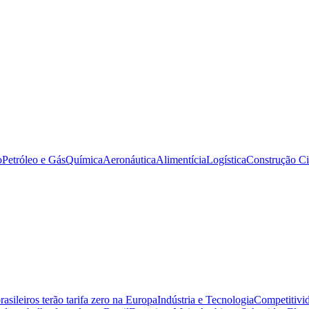
o
Petróleo e Gás
Química
Aeronáutica
Alimentícia
Logística
Construção Ci
sileiros terão tarifa zero na Europa
Indústria e Tecnologia
Competitivid