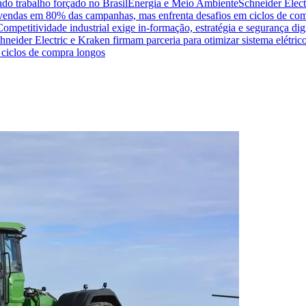
do trabalho forçado no Brasil
Energia e Meio Ambiente
Schneider Elect
na vendas em 80% das campanhas, mas enfrenta desafios em ciclos de co
Competitividade industrial exige in-formação, estratégia e segurança dig
hneider Electric e Kraken firmam parceria para otimizar sistema elétric
ciclos de compra longos