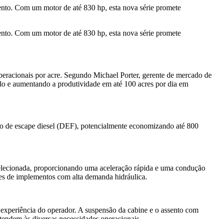
ento. Com um motor de até 830 hp, esta nova série promete
ento. Com um motor de até 830 hp, esta nova série promete
eracionais por acre. Segundo Michael Porter, gerente de mercado de
olo e aumentando a produtividade em até 100 acres por dia em
ido de escape diesel (DEF), potencialmente economizando até 800
elecionada, proporcionando uma aceleração rápida e uma condução
des de implementos com alta demanda hidráulica.
experiência do operador. A suspensão da cabine e o assento com
tendem às diversas necessidades operacionais.