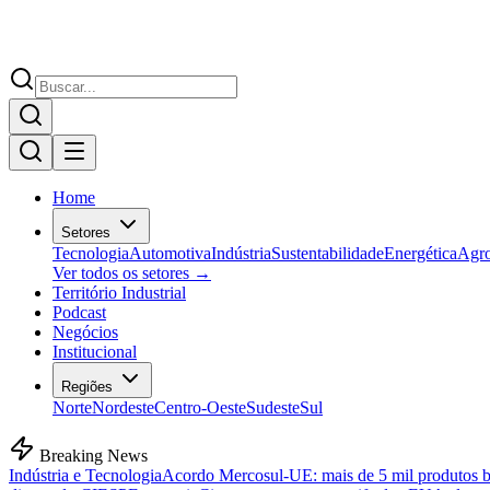
Home
Setores
Tecnologia
Automotiva
Indústria
Sustentabilidade
Energética
Agr
Ver todos os setores →
Território Industrial
Podcast
Negócios
Institucional
Regiões
Norte
Nordeste
Centro-Oeste
Sudeste
Sul
Breaking News
Indústria e Tecnologia
Acordo Mercosul-UE: mais de 5 mil produtos bra