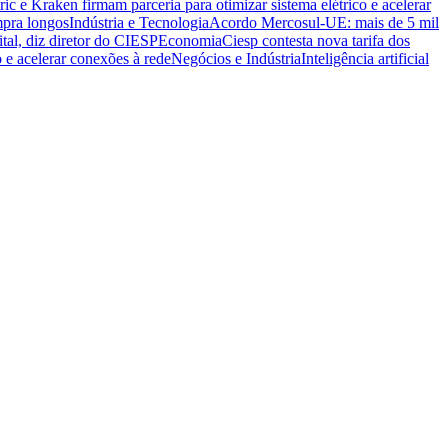
ric e Kraken firmam parceria para otimizar sistema elétrico e acelerar
mpra longos
Indústria e Tecnologia
Acordo Mercosul-UE: mais de 5 mil
ital, diz diretor do CIESP
Economia
Ciesp contesta nova tarifa dos
o e acelerar conexões à rede
Negócios e Indústria
Inteligência artificial