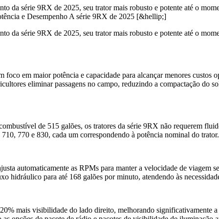
to da série 9RX de 2025, seu trator mais robusto e potente até o mom
Potência e Desempenho A série 9RX de 2025 [&hellip;]
to da série 9RX de 2025, seu trator mais robusto e potente até o mom
foco em maior potência e capacidade para alcançar menores custos op
gricultores eliminar passagens no campo, reduzindo a compactação do s
combustível de 515 galões, os tratores da série 9RX não requerem flu
s: 710, 770 e 830, cada um correspondendo à potência nominal do trator.
 ajusta automaticamente as RPMs para manter a velocidade de viagem s
uxo hidráulico para até 168 galões por minuto, atendendo às necessida
 mais visibilidade do lado direito, melhorando significativamente a 
s opções de pacote de rádio e pacotes de visibilidade de iluminação a