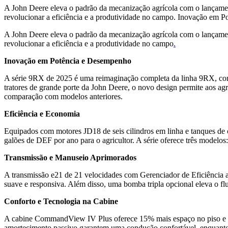
A John Deere eleva o padrão da mecanização agrícola com o lançamen
revolucionar a eficiência e a produtividade no campo. Inovação em 
A John Deere eleva o padrão da mecanização agrícola com o lançamen
revolucionar a eficiência e a produtividade no campo
.
Inovação em Potência e Desempenho
A série 9RX de 2025 é uma reimaginação completa da linha 9RX, com 
tratores de grande porte da John Deere, o novo design permite aos a
comparação com modelos anteriores.
Eficiência e Economia
Equipados com motores JD18 de seis cilindros em linha e tanques de 
galões de DEF por ano para o agricultor. A série oferece três modelo
Transmissão e Manuseio Aprimorados
A transmissão e21 de 21 velocidades com Gerenciador de Eficiência
suave e responsiva. Além disso, uma bomba tripla opcional eleva o fl
Conforto e Tecnologia na Cabine
A cabine CommandView IV Plus oferece 15% mais espaço no piso e 20%
amortecimento passivo garantem uma condução confortável, enquanto a