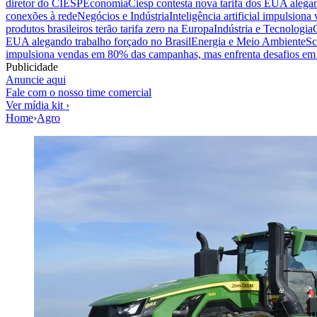
diretor do CIESP
Economia
Ciesp contesta nova tarifa dos EUA alegan
conexões à rede
Negócios e Indústria
Inteligência artificial impulsio
produtos brasileiros terão tarifa zero na Europa
Indústria e Tecnologia
EUA alegando trabalho forçado no Brasil
Energia e Meio Ambiente
Sc
impulsiona vendas em 80% das campanhas, mas enfrenta desafios em 
Publicidade
Anuncie aqui
Fale com o nosso time comercial
Ver mídia kit ›
Home
›
Agro