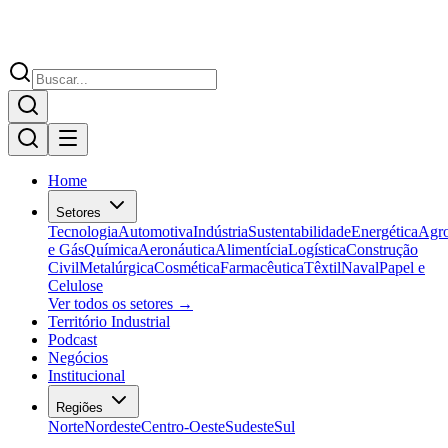
Home
Setores
Tecnologia
Automotiva
Indústria
Sustentabilidade
Energética
Agr
e Gás
Química
Aeronáutica
Alimentícia
Logística
Construção
Civil
Metalúrgica
Cosmética
Farmacêutica
Têxtil
Naval
Papel e
Celulose
Ver todos os setores →
Território Industrial
Podcast
Negócios
Institucional
Regiões
Norte
Nordeste
Centro-Oeste
Sudeste
Sul