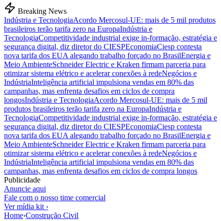
Breaking News
Indústria e Tecnologia
Acordo Mercosul-UE: mais de 5 mil produtos
brasileiros terão tarifa zero na Europa
Indústria e
Tecnologia
Competitividade industrial exige in-formação, estratégia e
segurança digital, diz diretor do CIESP
Economia
Ciesp contesta
nova tarifa dos EUA alegando trabalho forçado no Brasil
Energia e
Meio Ambiente
Schneider Electric e Kraken firmam parceria para
otimizar sistema elétrico e acelerar conexões à rede
Negócios e
Indústria
Inteligência artificial impulsiona vendas em 80% das
campanhas, mas enfrenta desafios em ciclos de compra
longos
Indústria e Tecnologia
Acordo Mercosul-UE: mais de 5 mil
produtos brasileiros terão tarifa zero na Europa
Indústria e
Tecnologia
Competitividade industrial exige in-formação, estratégia e
segurança digital, diz diretor do CIESP
Economia
Ciesp contesta
nova tarifa dos EUA alegando trabalho forçado no Brasil
Energia e
Meio Ambiente
Schneider Electric e Kraken firmam parceria para
otimizar sistema elétrico e acelerar conexões à rede
Negócios e
Indústria
Inteligência artificial impulsiona vendas em 80% das
campanhas, mas enfrenta desafios em ciclos de compra longos
Publicidade
Anuncie aqui
Fale com o nosso time comercial
Ver mídia kit ›
Home
›
Construção Civil