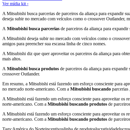
Ver mídia kit ›
A Mitsubishi busca parcerias de parceiros da aliança para expandir s
deseja subir no mercado com veículos como o crossover Outlander, ma
A
Mitsubishi busca parcerias
de parceiros da aliança para expandir
A Mitsubishi deseja subir no mercado com veículos como o crossover O
amigos para preencher sua escassa linha de cinco nomes.
A Mitsubishi diz que quer aproveitar os parceiros da aliança para obt
mais altos.
A
Mitsubishi busca produtos
de parceiros da aliança para expandi
crossover Outlander.
Em resumo, a Mitsubishi está fazendo um esforço consciente para aprove
no mercado norte-americano. Com a
Mitsubishi buscando
parcerias
A Mitsubishi está fazendo um esforço consciente para aproveitar os re
norte-americano. Com a
Mitsubishi buscando produtos
de parceiros
A Mitsubishi está fazendo um esforço consciente para aproveitar os re
norte-americano. Com a
Mitsubishi buscando produtos
de parceiros
Tags:
América do Norte
incentivos
linha de produtos
lucratividade
lucros