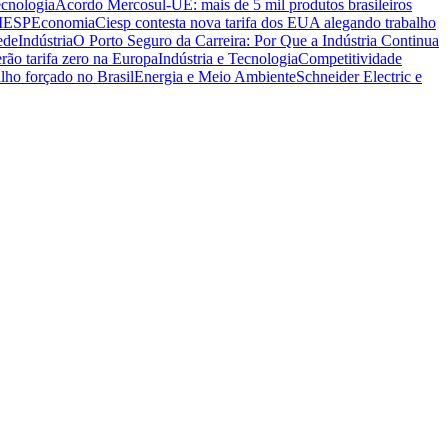
ecnologia
Acordo Mercosul-UE: mais de 5 mil produtos brasileiros
CIESP
Economia
Ciesp contesta nova tarifa dos EUA alegando trabalho
ede
Indústria
O Porto Seguro da Carreira: Por Que a Indústria Continua
rão tarifa zero na Europa
Indústria e Tecnologia
Competitividade
lho forçado no Brasil
Energia e Meio Ambiente
Schneider Electric e