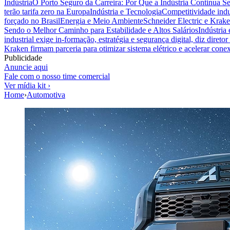
Indústria
O Porto Seguro da Carreira: Por Que a Indústria Continua S
terão tarifa zero na Europa
Indústria e Tecnologia
Competitividade indus
forçado no Brasil
Energia e Meio Ambiente
Schneider Electric e Krake
Sendo o Melhor Caminho para Estabilidade e Altos Salários
Indústria
industrial exige in-formação, estratégia e segurança digital, diz diret
Kraken firmam parceria para otimizar sistema elétrico e acelerar cone
Publicidade
Anuncie aqui
Fale com o nosso time comercial
Ver mídia kit ›
Home
›
Automotiva