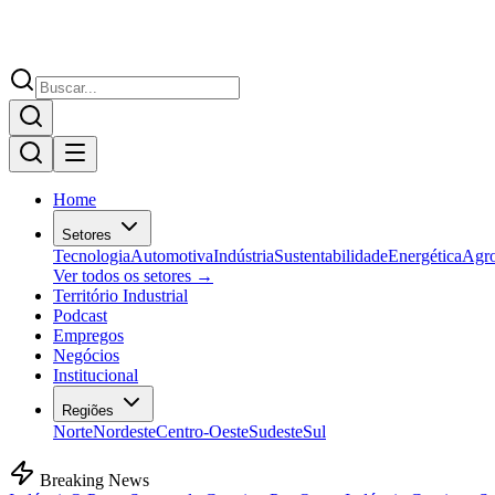
Home
Setores
Tecnologia
Automotiva
Indústria
Sustentabilidade
Energética
Agr
Ver todos os setores →
Território Industrial
Podcast
Empregos
Negócios
Institucional
Regiões
Norte
Nordeste
Centro-Oeste
Sudeste
Sul
Breaking News