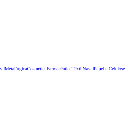
vil
Metalúrgica
Cosmética
Farmacêutica
Têxtil
Naval
Papel e Celulose