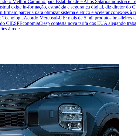
endo o Melhor Caminho para Estabilidade e Altos Salários
Indústria e T
trial exige in-formação, estratégia e segurança digital, diz diretor do 
n firmam parceria para otimizar sistema elétrico e acelerar conexões à r
 e Tecnologia
Acordo Mercosul-UE: mais de 5 mil produtos brasileiros te
or do CIESP
Economia
Ciesp contesta nova tarifa dos EUA alegando traba
xões à rede