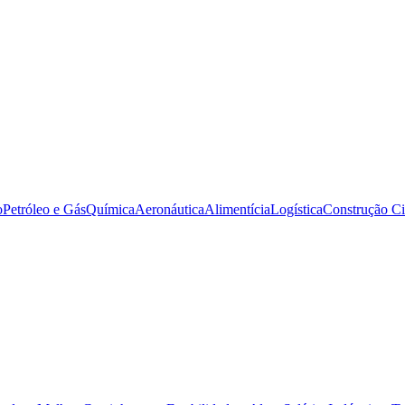
o
Petróleo e Gás
Química
Aeronáutica
Alimentícia
Logística
Construção Ci