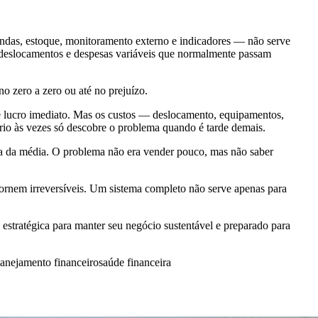
endas, estoque, monitoramento externo e indicadores — não serve
o, deslocamentos e despesas variáveis que normalmente passam
o zero a zero ou até no prejuízo.
o de lucro imediato. Mas os custos — deslocamento, equipamentos,
rio às vezes só descobre o problema quando é tarde demais.
ma da média. O problema não era vender pouco, mas não saber
tornem irreversíveis. Um sistema completo não serve apenas para
 estratégica para manter seu negócio sustentável e preparado para
lanejamento financeiro
saúde financeira