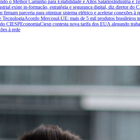
endo o Melhor Caminho para Estabilidade e Altos Salários
Indústria e T
trial exige in-formação, estratégia e segurança digital, diz diretor do 
n firmam parceria para otimizar sistema elétrico e acelerar conexões à r
 e Tecnologia
Acordo Mercosul-UE: mais de 5 mil produtos brasileiros te
or do CIESP
Economia
Ciesp contesta nova tarifa dos EUA alegando traba
xões à rede