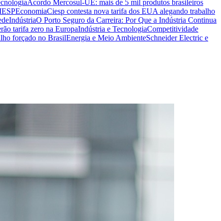
ecnologia
Acordo Mercosul-UE: mais de 5 mil produtos brasileiros
CIESP
Economia
Ciesp contesta nova tarifa dos EUA alegando trabalho
ede
Indústria
O Porto Seguro da Carreira: Por Que a Indústria Continua
rão tarifa zero na Europa
Indústria e Tecnologia
Competitividade
lho forçado no Brasil
Energia e Meio Ambiente
Schneider Electric e