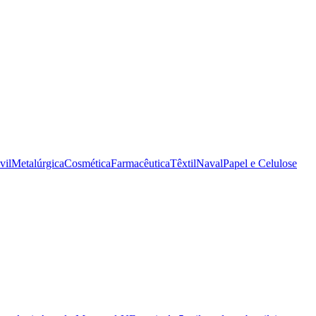
vil
Metalúrgica
Cosmética
Farmacêutica
Têxtil
Naval
Papel e Celulose