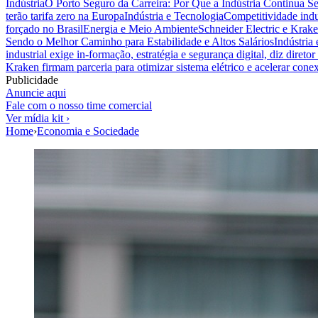
Indústria
O Porto Seguro da Carreira: Por Que a Indústria Continua S
terão tarifa zero na Europa
Indústria e Tecnologia
Competitividade indus
forçado no Brasil
Energia e Meio Ambiente
Schneider Electric e Krake
Sendo o Melhor Caminho para Estabilidade e Altos Salários
Indústria
industrial exige in-formação, estratégia e segurança digital, diz diret
Kraken firmam parceria para otimizar sistema elétrico e acelerar cone
Publicidade
Anuncie aqui
Fale com o nosso time comercial
Ver mídia kit ›
Home
›
Economia e Sociedade