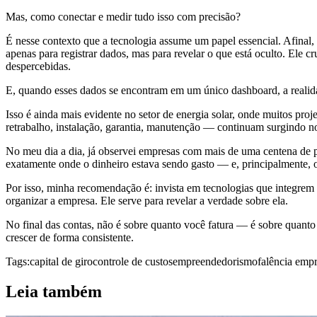
Mas, como conectar e medir tudo isso com precisão?
É nesse contexto que a tecnologia assume um papel essencial. Afinal
apenas para registrar dados, mas para revelar o que está oculto. Ele
despercebidas.
E, quando esses dados se encontram em um único dashboard, a realidade
Isso é ainda mais evidente no setor de energia solar, onde muitos pro
retrabalho, instalação, garantia, manutenção — continuam surgindo n
No meu dia a dia, já observei empresas com mais de uma centena de 
exatamente onde o dinheiro estava sendo gasto — e, principalmente, 
Por isso, minha recomendação é: invista em tecnologias que integrem
organizar a empresa. Ele serve para revelar a verdade sobre ela.
No final das contas, não é sobre quanto você fatura — é sobre quanto 
crescer de forma consistente.
Tags:
capital de giro
controle de custos
empreendedorismo
falência empr
Leia também