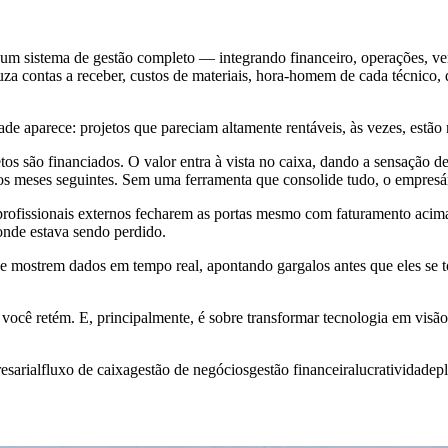
, um sistema de gestão completo — integrando financeiro, operações, v
 cruza contas a receber, custos de materiais, hora-homem de cada técnic
 aparece: projetos que pareciam altamente rentáveis, às vezes, estão n
jetos são financiados. O valor entra à vista no caixa, dando a sensaçã
os meses seguintes. Sem uma ferramenta que consolide tudo, o empresá
profissionais externos fecharem as portas mesmo com faturamento aci
onde estava sendo perdido.
 e mostrem dados em tempo real, apontando gargalos antes que eles se 
você retém. E, principalmente, é sobre transformar tecnologia em visão
esarial
fluxo de caixa
gestão de negócios
gestão financeira
lucratividade
p