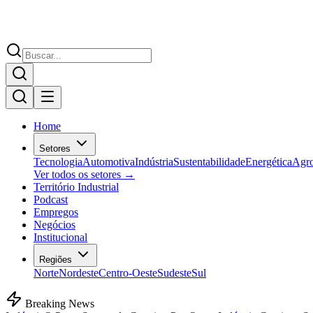
Home
Setores
Tecnologia
Automotiva
Indústria
Sustentabilidade
Energética
Agr
Ver todos os setores →
Território Industrial
Podcast
Empregos
Negócios
Institucional
Regiões
Norte
Nordeste
Centro-Oeste
Sudeste
Sul
Breaking News