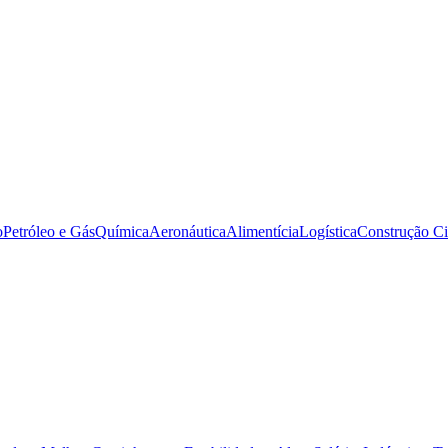
o
Petróleo e Gás
Química
Aeronáutica
Alimentícia
Logística
Construção Ci