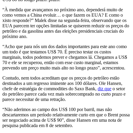
“À medida que avançamos no próximo ano, dependerá muito de
como vemos a China evoluir… o que fazem os EUA? E como o
xisto responde?” Malek disse na segunda-feira, observando que os
EUA parecem ter opções limitadas se quiserem reduzir os preços do
petróleo e da gasolina antes das eleições presidenciais cruciais do
próximo ano.
“Acho que para nós um dos dados importantes para este ano como
um todo é que testamos US$ 70. É preciso testar os custos
marginais, todos podemos prever e chegamos lá. Chegamos a US$
70 e ele se recuperou, então com esse custo marginal, estamos
prevendo um preço muito mais alto no longo prazo”, acrescentou.
Contudo, nem todos acreditam que os preços do petróleo estão
destinados a um regresso iminente aos 100 dólares. Ole Hansen,
chefe de estratégia de commodities do Saxo Bank,
diz que
o setor
do petróleo parece cada vez mais sobrecomprado no curto prazo e
parece necessitar de uma retração.
“Não aderimos ao campo dos US$ 100 por barril, mas não
descartaremos um período relativamente curto em que o Brent possa
ser negociado acima de US$ 90”, disse Hansen em uma nota de
pesquisa publicada em 8 de setembro.