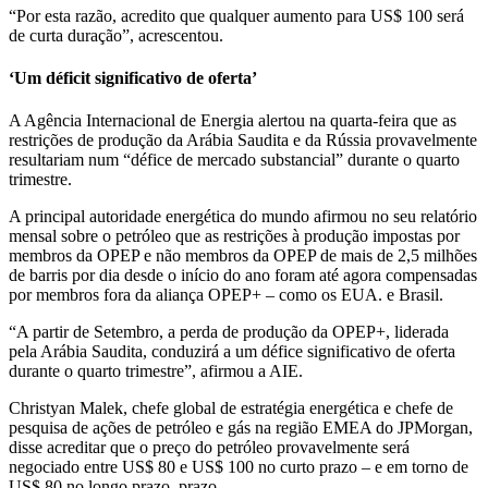
“Por esta razão, acredito que qualquer aumento para US$ 100 será
de curta duração”, acrescentou.
‘Um déficit significativo de oferta’
A Agência Internacional de Energia alertou na quarta-feira que as
restrições de produção da Arábia Saudita e da Rússia provavelmente
resultariam num “défice de mercado substancial” durante o quarto
trimestre.
A principal autoridade energética do mundo afirmou no seu relatório
mensal sobre o petróleo que as restrições à produção impostas por
membros da OPEP e não membros da OPEP de mais de 2,5 milhões
de barris por dia desde o início do ano foram até agora compensadas
por membros fora da aliança OPEP+ – como os EUA. e Brasil.
“A partir de Setembro, a perda de produção da OPEP+, liderada
pela Arábia Saudita, conduzirá a um défice significativo de oferta
durante o quarto trimestre”, afirmou a AIE.
Christyan Malek, chefe global de estratégia energética e chefe de
pesquisa de ações de petróleo e gás na região EMEA do JPMorgan,
disse acreditar que o preço do petróleo provavelmente será
negociado entre US$ 80 e US$ 100 no curto prazo – e em torno de
US$ 80 no longo prazo. prazo.