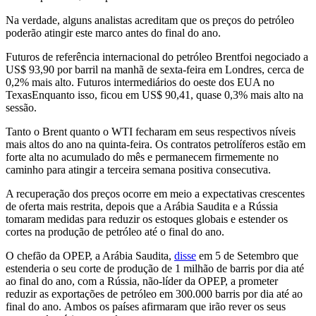
Na verdade, alguns analistas acreditam que os preços do petróleo
poderão atingir este marco antes do final do ano.
Futuros
de referência internacional do petróleo Brent
foi negociado a
US$ 93,90 por barril na manhã de sexta-feira em Londres, cerca de
0,2% mais alto.
Futuros intermediários do oeste
dos EUA no
Texas
Enquanto isso, ficou em US$ 90,41, quase 0,3% mais alto na
sessão.
Tanto o Brent quanto o WTI fecharam em seus respectivos níveis
mais altos do ano na quinta-feira. Os contratos petrolíferos estão em
forte alta no acumulado do mês e permanecem firmemente no
caminho para atingir a terceira semana positiva consecutiva.
A recuperação dos preços ocorre em meio a expectativas crescentes
de oferta mais restrita, depois que a Arábia Saudita e a Rússia
tomaram medidas para reduzir os estoques globais e estender os
cortes na produção de petróleo até o final do ano.
O chefão da OPEP, a Arábia Saudita,
disse
em 5 de Setembro que
estenderia o seu corte de produção de 1 milhão de barris por dia até
ao final do ano, com a Rússia, não-líder da OPEP, a prometer
reduzir as exportações de petróleo em 300.000 barris por dia até ao
final do ano. Ambos os países afirmaram que irão rever os seus