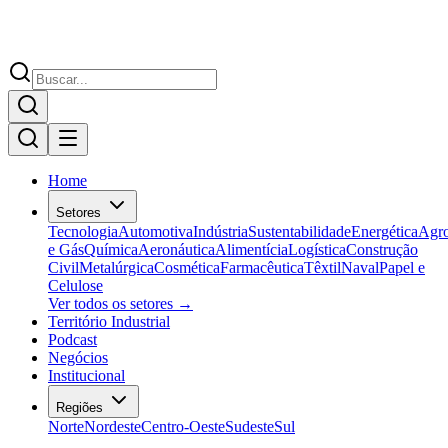
Home
Setores
Tecnologia
Automotiva
Indústria
Sustentabilidade
Energética
Agr
e Gás
Química
Aeronáutica
Alimentícia
Logística
Construção
Civil
Metalúrgica
Cosmética
Farmacêutica
Têxtil
Naval
Papel e
Celulose
Ver todos os setores →
Território Industrial
Podcast
Negócios
Institucional
Regiões
Norte
Nordeste
Centro-Oeste
Sudeste
Sul