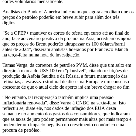
cortes voluntários mensalmente.
Analistas do Bank of America indicaram que agora acreditam que os
preços do petróleo poderão em breve subir para além dos três
dígitos.
“Se a OPEP+ mantiver os cortes de oferta em curso até ao final do
ano, face ao cenário positivo da procura na Ásia, acreditamos agora
que os preços do Brent poderão ultrapassar os 100 dólares/barril
antes de 2024”, disseram analistas liderados por Francisco Blanch
na terça-feira numa nota de investigação.
Tamas Varga, da corretora de petróleo PVM, disse que um salto em
direção à marca de US$ 100 era “plausível”, citando restrições de
produção da Arábia Saudita e da Rússia, a futura manutenção das
refinarias, a escassez estrutural de diesel na Europa e um consenso
crescente de que o atual ciclo de aperto irá em breve chegar ao fim.
“No entanto, tal recuperação também implica uma pressão
inflacionária renovada”, disse Varga à CNBC na sexta-feira.
Isto
reflectiu-se, disse ele, nos dados de inflação dos EUA
desta
semana e no aumento dos gastos dos consumidores, que indicaram
que as taxas de juro
podem permanecer mais altas por mais tempo
e
podem ter um impacto negativo no crescimento económico e na
procura de petróleo.