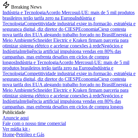
Breaking News
Indústria e Tecnologia
Acordo Mercosul-UE: mais de 5 mil produtos
brasileiros terão tarifa zero na Europa
Indústria e
Tecnologia
Competitividade industrial exige in-formação, estratégia e
segurança digital, diz diretor do CIESP
Economia
Ciesp contesta
nova tarifa dos EUA alegando trabalho forçado no Brasil
Energia e
Meio Ambiente
Schneider Electric e Kraken firmam parceria para
otimizar sistema elétrico e acelerar conexões à rede
Negócios e
Indústria
Inteligência artificial impulsiona vendas em 80% das
campanhas, mas enfrenta desafios em ciclos de compra
longos
Indústria e Tecnologia
Acordo Mercosul-UE: mais de 5 mil
produtos brasileiros terão tarifa zero na Europa
Indústria e
Tecnologia
Competitividade industrial exige in-formação, estratégia e
segurança digital, diz diretor do CIESP
Economia
Ciesp contesta
nova tarifa dos EUA alegando trabalho forçado no Brasil
Energia e
Meio Ambiente
Schneider Electric e Kraken firmam parceria para
otimizar sistema elétrico e acelerar conexões à rede
Negócios e
Indústria
Inteligência artificial impulsiona vendas em 80% das
campanhas, mas enfrenta desafios em ciclos de compra longos
Publicidade
Anuncie aqui
Fale com o nosso time comercial
Ver mídia kit ›
Home
›
Petróleo e Gás