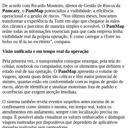
De acordo com Ricardo Monteiro, diretor de Gestão de Riscos da
Pamcary
, o
PamMap
potencializa a visibilidade, a eficiência
operacional e a gestão de riscos. “Nos últimos meses, buscamos
transformar a experiência da Torre em algo que chegasse às mãos
dos clientes e parceiros de maneira simples e acessível. O
PamMap
reúne todas as informações essenciais para que cada empresa tenha
visibilidade real da própria operação. É como carregar a iTorre no
bolso ou tê-la no escritório”, compara.
Visão unificada e em tempo real da operação
Pela primeira vez, o transportador consegue enxergar, pela tela do
celular, notebook ou computador, todos os elementos que definem o
estado real de sua operação. O
PamMap
apresenta o volume de
viagens, aponta quais delas são críticas e têm maior potencial de
sinistro, quantas estão em conformidade com as regras de gestão de
riscos, além de identificar e sinalizar motoristas fora de padrão e
ocorrências que exigem atenção imediata.
O sistema também revela eventos suspeitos antes mesmo de se
confirmarem como sinistro e mostra, em tempo real, todos os
atendimentos em andamento, sempre com localização precisa no
mapa. É possível ainda visualizar os valores embarcados e distinguir
viagens rastreadas por dispositivos que dependem de aplicativos
daquelas realizadas sem rastreadores.