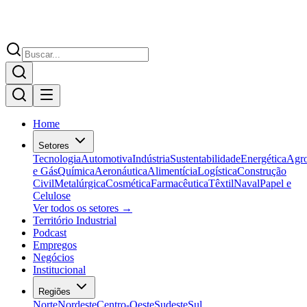
Home
Setores
Tecnologia
Automotiva
Indústria
Sustentabilidade
Energética
Agr
e Gás
Química
Aeronáutica
Alimentícia
Logística
Construção
Civil
Metalúrgica
Cosmética
Farmacêutica
Têxtil
Naval
Papel e
Celulose
Ver todos os setores →
Território Industrial
Podcast
Empregos
Negócios
Institucional
Regiões
Norte
Nordeste
Centro-Oeste
Sudeste
Sul