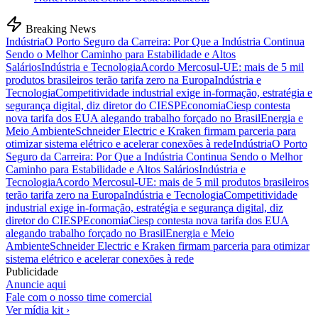
Breaking News
Indústria
O Porto Seguro da Carreira: Por Que a Indústria Continua
Sendo o Melhor Caminho para Estabilidade e Altos
Salários
Indústria e Tecnologia
Acordo Mercosul-UE: mais de 5 mil
produtos brasileiros terão tarifa zero na Europa
Indústria e
Tecnologia
Competitividade industrial exige in-formação, estratégia e
segurança digital, diz diretor do CIESP
Economia
Ciesp contesta
nova tarifa dos EUA alegando trabalho forçado no Brasil
Energia e
Meio Ambiente
Schneider Electric e Kraken firmam parceria para
otimizar sistema elétrico e acelerar conexões à rede
Indústria
O Porto
Seguro da Carreira: Por Que a Indústria Continua Sendo o Melhor
Caminho para Estabilidade e Altos Salários
Indústria e
Tecnologia
Acordo Mercosul-UE: mais de 5 mil produtos brasileiros
terão tarifa zero na Europa
Indústria e Tecnologia
Competitividade
industrial exige in-formação, estratégia e segurança digital, diz
diretor do CIESP
Economia
Ciesp contesta nova tarifa dos EUA
alegando trabalho forçado no Brasil
Energia e Meio
Ambiente
Schneider Electric e Kraken firmam parceria para otimizar
sistema elétrico e acelerar conexões à rede
Publicidade
Anuncie aqui
Fale com o nosso time comercial
Ver mídia kit ›