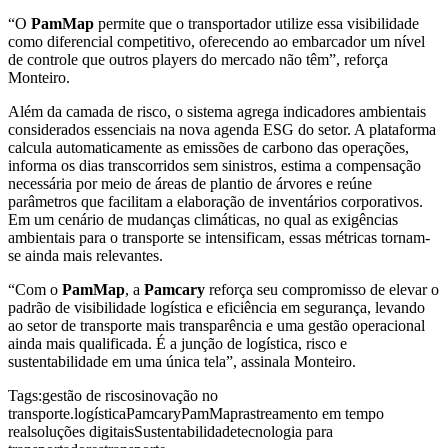
“O
PamMap
permite que o transportador utilize essa visibilidade
como diferencial competitivo, oferecendo ao embarcador um nível
de controle que outros players do mercado não têm”, reforça
Monteiro.
Além da camada de risco, o sistema agrega indicadores ambientais
considerados essenciais na nova agenda ESG do setor. A plataforma
calcula automaticamente as emissões de carbono das operações,
informa os dias transcorridos sem sinistros, estima a compensação
necessária por meio de áreas de plantio de árvores e reúne
parâmetros que facilitam a elaboração de inventários corporativos.
Em um cenário de mudanças climáticas, no qual as exigências
ambientais para o transporte se intensificam, essas métricas tornam-
se ainda mais relevantes.
“Com o
PamMap
, a
Pamcary
reforça seu compromisso de elevar o
padrão de visibilidade logística e eficiência em segurança, levando
ao setor de transporte mais transparência e uma gestão operacional
ainda mais qualificada. É a junção de logística, risco e
sustentabilidade em uma única tela”, assinala Monteiro.
Tags:
gestão de riscos
inovação no
transporte.
logística
Pamcary
PamMap
rastreamento em tempo
real
soluções digitais
Sustentabilidade
tecnologia para