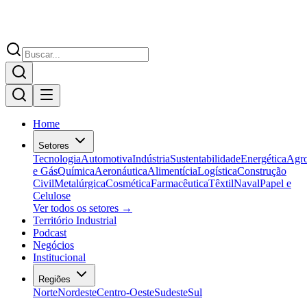
Home
Setores
Tecnologia
Automotiva
Indústria
Sustentabilidade
Energética
Agr
e Gás
Química
Aeronáutica
Alimentícia
Logística
Construção
Civil
Metalúrgica
Cosmética
Farmacêutica
Têxtil
Naval
Papel e
Celulose
Ver todos os setores →
Território Industrial
Podcast
Negócios
Institucional
Regiões
Norte
Nordeste
Centro-Oeste
Sudeste
Sul