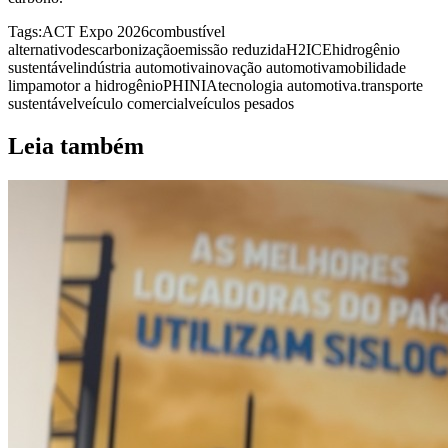
Tags:
ACT Expo 2026
combustível
alternativo
descarbonização
emissão reduzida
H2ICE
hidrogênio
sustentável
indústria automotiva
inovação automotiva
mobilidade
limpa
motor a hidrogênio
PHINIA
tecnologia automotiva.
transporte
sustentável
veículo comercial
veículos pesados
Leia também