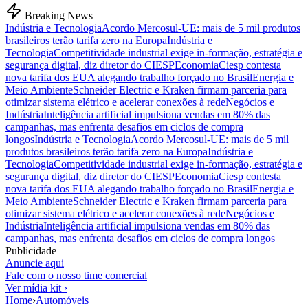
Breaking News
Indústria e Tecnologia
Acordo Mercosul-UE: mais de 5 mil produtos
brasileiros terão tarifa zero na Europa
Indústria e
Tecnologia
Competitividade industrial exige in-formação, estratégia e
segurança digital, diz diretor do CIESP
Economia
Ciesp contesta
nova tarifa dos EUA alegando trabalho forçado no Brasil
Energia e
Meio Ambiente
Schneider Electric e Kraken firmam parceria para
otimizar sistema elétrico e acelerar conexões à rede
Negócios e
Indústria
Inteligência artificial impulsiona vendas em 80% das
campanhas, mas enfrenta desafios em ciclos de compra
longos
Indústria e Tecnologia
Acordo Mercosul-UE: mais de 5 mil
produtos brasileiros terão tarifa zero na Europa
Indústria e
Tecnologia
Competitividade industrial exige in-formação, estratégia e
segurança digital, diz diretor do CIESP
Economia
Ciesp contesta
nova tarifa dos EUA alegando trabalho forçado no Brasil
Energia e
Meio Ambiente
Schneider Electric e Kraken firmam parceria para
otimizar sistema elétrico e acelerar conexões à rede
Negócios e
Indústria
Inteligência artificial impulsiona vendas em 80% das
campanhas, mas enfrenta desafios em ciclos de compra longos
Publicidade
Anuncie aqui
Fale com o nosso time comercial
Ver mídia kit ›
Home
›
Automóveis