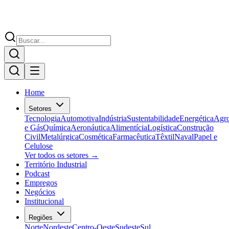
Home
Setores
Tecnologia
Automotiva
Indústria
Sustentabilidade
Energética
Agr
e Gás
Química
Aeronáutica
Alimentícia
Logística
Construção
Civil
Metalúrgica
Cosmética
Farmacêutica
Têxtil
Naval
Papel e
Celulose
Ver todos os setores →
Território Industrial
Podcast
Empregos
Negócios
Institucional
Regiões
Norte
Nordeste
Centro-Oeste
Sudeste
Sul