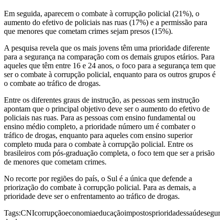
Em seguida, aparecem o combate à corrupção policial (21%), o
aumento do efetivo de policiais nas ruas (17%) e a permissão para
que menores que cometam crimes sejam presos (15%).
A pesquisa revela que os mais jovens têm uma prioridade diferente
para a segurança na comparação com os demais grupos etários. Para
aqueles que têm entre 16 e 24 anos, o foco para a segurança tem que
ser o combate à corrupção policial, enquanto para os outros grupos é
o combate ao tráfico de drogas.
Entre os diferentes graus de instrução, as pessoas sem instrução
apontam que o principal objetivo deve ser o aumento do efetivo de
policiais nas ruas. Para as pessoas com ensino fundamental ou
ensino médio completo, a prioridade número um é combater o
tráfico de drogas, enquanto para aqueles com ensino superior
completo muda para o combate à corrupção policial. Entre os
brasileiros com pós-graduação completa, o foco tem que ser a prisão
de menores que cometam crimes.
No recorte por regiões do país, o Sul é a única que defende a
priorização do combate à corrupção policial. Para as demais, a
prioridade deve ser o enfrentamento ao tráfico de drogas.
Tags:
CNI
corrupção
economia
educação
impostos
prioridades
saúde
segu