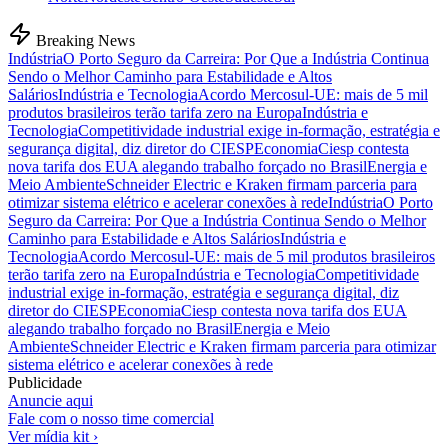
Breaking News
Indústria
O Porto Seguro da Carreira: Por Que a Indústria Continua
Sendo o Melhor Caminho para Estabilidade e Altos
Salários
Indústria e Tecnologia
Acordo Mercosul-UE: mais de 5 mil
produtos brasileiros terão tarifa zero na Europa
Indústria e
Tecnologia
Competitividade industrial exige in-formação, estratégia e
segurança digital, diz diretor do CIESP
Economia
Ciesp contesta
nova tarifa dos EUA alegando trabalho forçado no Brasil
Energia e
Meio Ambiente
Schneider Electric e Kraken firmam parceria para
otimizar sistema elétrico e acelerar conexões à rede
Indústria
O Porto
Seguro da Carreira: Por Que a Indústria Continua Sendo o Melhor
Caminho para Estabilidade e Altos Salários
Indústria e
Tecnologia
Acordo Mercosul-UE: mais de 5 mil produtos brasileiros
terão tarifa zero na Europa
Indústria e Tecnologia
Competitividade
industrial exige in-formação, estratégia e segurança digital, diz
diretor do CIESP
Economia
Ciesp contesta nova tarifa dos EUA
alegando trabalho forçado no Brasil
Energia e Meio
Ambiente
Schneider Electric e Kraken firmam parceria para otimizar
sistema elétrico e acelerar conexões à rede
Publicidade
Anuncie aqui
Fale com o nosso time comercial
Ver mídia kit ›