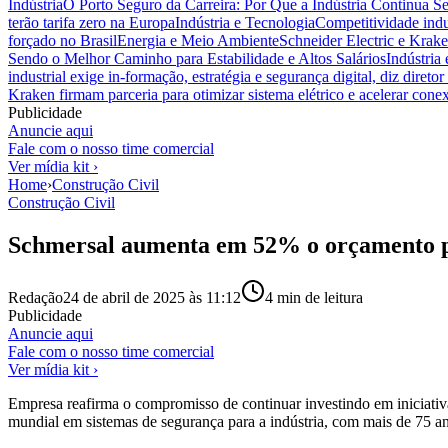
Indústria
O Porto Seguro da Carreira: Por Que a Indústria Continua S
terão tarifa zero na Europa
Indústria e Tecnologia
Competitividade indus
forçado no Brasil
Energia e Meio Ambiente
Schneider Electric e Krake
Sendo o Melhor Caminho para Estabilidade e Altos Salários
Indústria
industrial exige in-formação, estratégia e segurança digital, diz diret
Kraken firmam parceria para otimizar sistema elétrico e acelerar cone
Publicidade
Anuncie aqui
Fale com o nosso time comercial
Ver mídia kit ›
Home
›
Construção Civil
Construção Civil
Schmersal aumenta em 52% o orçamento p
Redação
24 de abril de 2025 às 11:12
4
min de leitura
Publicidade
Anuncie aqui
Fale com o nosso time comercial
Ver mídia kit ›
Empresa reafirma o compromisso de continuar investindo em iniciativ
mundial em sistemas de segurança para a indústria, com mais de 75 a