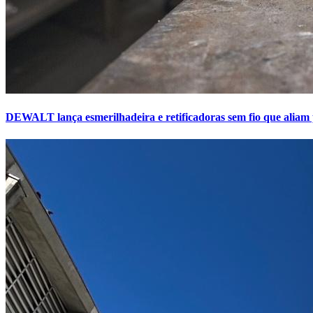
DEWALT lança esmerilhadeira e retificadoras sem fio que aliam 