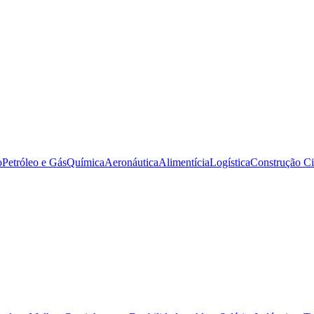
o
Petróleo e Gás
Química
Aeronáutica
Alimentícia
Logística
Construção Ci