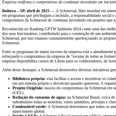
Empresa reafirma o compromisso de continuar investindo em iniciati
Boituva – SP, abril de 2025
— A Schmersal, líder mundial em sistema
em programas que privilegiam a inclusão, a responsabilidade social e
compromisso da Schmersal de continuar investindo em projetos que p
Reconhecida no Ranking GPTW Indústria 2024 como uma das melhores 
dos seus funcionários, contribuindo para a construção de um ambient
Schmersal, por isso estamos constantemente aperfeiçoando os projetos
Schmersal.
Entre os programas de maior sucesso da empresa está o atendimento ps
reforçando o compromisso da empresa de “escutar de todas as formas
empresa disponibiliza cursos de Libras para os colaboradores, de for
Além desse destaque, a Schmersal desenvolve diversas iniciativas que
Biblioteca própria:
visa facilitar o acesso e incentivar os col
em um sistema próprio e devolvam quando quiserem
.
A organiz
Projeto Oxigênio:
nasceu do compromisso da Schmersal em neu
(GEE).
Redução do consumo de água:
na Schmersal Brasil, cerca de
substituímos todas as torneiras, vasos sanitários, privadas e 
Combustível verde:
A Schmersal determinou que todos os auto
aquecimento global.
Prédio LEED:
A Schmersal Brasil possui um edifício administr