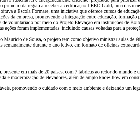
o primeiro da região a receber a certificação LEED Gold, uma das mais 
ituva a Escola Formare, uma iniciativa que oferece cursos de educação
lações da empresa, promovendo a integração entre educação, formação pr
de voluntariado por meio do Projeto Elevação em instituições de Boi
as ações foram implementadas, incluindo causas voltadas para a prote
to Mauricio de Sousa, o projeto tem como objetivo ministrar aulas de éti
das semanalmente durante o ano letivo, em formato de oficinas extracu
a, presente em mais de 20 países, com 7 fábricas ao redor do mundo e u
 pesada e modernização de elevadores, além de amplo know-how em consult
ntáveis, promovendo o cuidado com o meio ambiente e deixando um lega