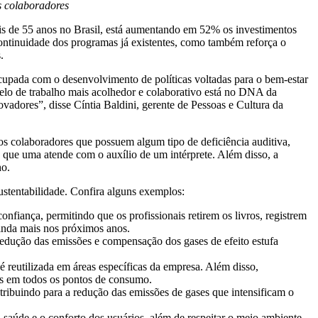
s colaboradores
ais de 55 anos no Brasil, está aumentando em 52% os investimentos
continuidade dos programas já existentes, como também reforça o
.
upada com o desenvolvimento de políticas voltadas para o bem-estar
elo de trabalho mais acolhedor e colaborativo está no DNA da
vadores”, disse Cíntia Baldini, gerente de Pessoas e Cultura da
os colaboradores que possuem algum tipo de deficiência auditiva,
 que uma atende com o auxílio de um intérprete. Além disso, a
ho.
ustentabilidade. Confira alguns exemplos:
confiança,
permitindo que os profissionais retirem os livros, registrem
inda mais nos próximos anos.
redução das emissões e compensação dos gases de efeito estufa
 reutilizada em áreas específicas da empresa. Além disso,
das em todos os pontos de consumo.
ribuindo para a redução das emissões de gases que intensificam o
a saúde e o conforto dos usuários, além de respeitar o meio ambiente.