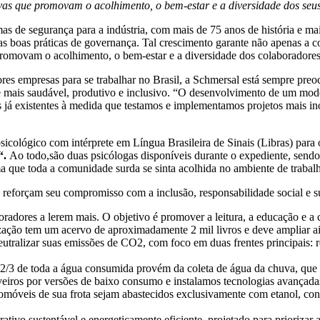
vas que promovam o acolhimento, o bem-estar e a diversidade dos seu
s de segurança para a indústria, com mais de 75 anos de história e m
 as boas práticas de governança. Tal crescimento garante não apenas a 
romovam o acolhimento, o bem-estar e a diversidade dos colaboradores
empresas para se trabalhar no Brasil, a Schmersal está sempre preoc
e mais saudável, produtivo e inclusivo. “O desenvolvimento de um mod
 já existentes à medida que testamos e implementamos projetos mais ino
icológico com intérprete em Língua Brasileira de Sinais (Libras) para 
“.
Ao todo,são duas psicólogas disponíveis durante o expediente, sendo
ma que toda a comunidade surda se sinta acolhida no ambiente de trabal
 reforçam seu compromisso com a inclusão, responsabilidade social e s
aboradores a lerem mais. O objetivo é promover a leitura, a educação e a 
ação tem um acervo de aproximadamente 2 mil livros e deve ampliar a
tralizar suas emissões de CO2, com foco em duas frentes principais:
 2/3 de toda a água consumida provém da coleta de água da chuva, que é
chuveiros por versões de baixo consumo e instalamos tecnologias avança
móveis de sua frota sejam abastecidos exclusivamente com etanol, cont
ativo sustentável e energeticamente eficiente, projetado para priorizar 