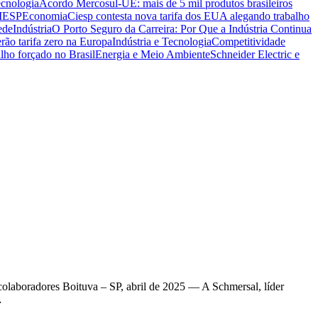
ecnologia
Acordo Mercosul-UE: mais de 5 mil produtos brasileiros
CIESP
Economia
Ciesp contesta nova tarifa dos EUA alegando trabalho
ede
Indústria
O Porto Seguro da Carreira: Por Que a Indústria Continua
rão tarifa zero na Europa
Indústria e Tecnologia
Competitividade
lho forçado no Brasil
Energia e Meio Ambiente
Schneider Electric e
colaboradores Boituva – SP, abril de 2025 — A Schmersal, líder
…