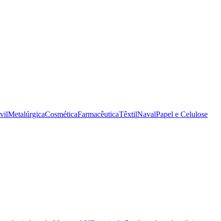
vil
Metalúrgica
Cosmética
Farmacêutica
Têxtil
Naval
Papel e Celulose