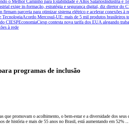
endo o Melhor Caminho para Estabilidade e Altos Salários
Indústria e T
trial exige in-formação, estratégia e segurança digital, diz diretor do 
n firmam parceria para otimizar sistema elétrico e acelerar conexões à r
 e Tecnologia
Acordo Mercosul-UE: mais de 5 mil produtos brasileiros te
or do CIESP
Economia
Ciesp contesta nova tarifa dos EUA alegando traba
xões à rede
ara programas de inclusão
as que promovam o acolhimento, o bem-estar e a diversidade dos seus 
nos de história e mais de 55 anos no Brasil, está aumentando em 52% 