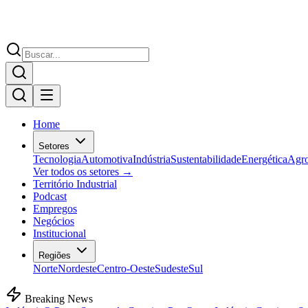
Home
Setores
Tecnologia
Automotiva
Indústria
Sustentabilidade
Energética
Agr
Ver todos os setores →
Território Industrial
Podcast
Empregos
Negócios
Institucional
Regiões
Norte
Nordeste
Centro-Oeste
Sudeste
Sul
Breaking News