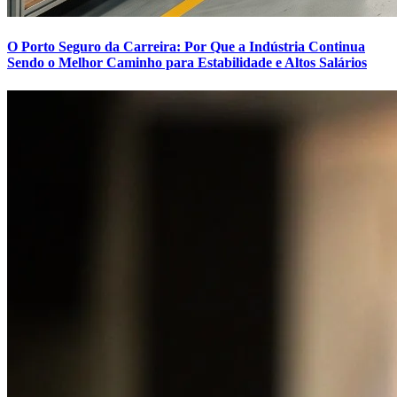
O Porto Seguro da Carreira: Por Que a Indústria Continua
Sendo o Melhor Caminho para Estabilidade e Altos Salários