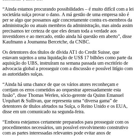
“Ainda estamos procurando possibilidades – é muito difícil com a lei
societária suíça provar o dano. A má gestão de uma empresa não é
per se algo que possamos agir concretamente contra ex-membros da
administração ou atuais membros da administração, mas ainda assim
precisamos ter certeza de que eles deram toda a verdade aos
investidores e ao mercado, então ainda há questão em aberto”, disse
Kaufmann a Joumanna Bercetche, da CNBC.
Os detentores dos títulos de dívida AT1 do Credit Suisse, que
estavam sujeitos a uma liquidação de US$ 17 bilhões como parte da
aquisição do UBS, instruíram na semana passada um escritório de
advocacia global a prosseguir com a discussão e possível litígio com
as autoridades suíças.
“Ainda há uma chance de que os vários atores reconheçam e
corrijam os erros cometidos ao orquestrar apressadamente esta
fusão”, disse Thomas Werlen, sócio-gerente da Quinn Emanuel
Urquhart & Sullivan, que representa uma “diversa gama” de
detentores de títulos afetados na Suíça, o Reino Unido e os EUA,
disse em um comunicado na segunda-feira.
“Embora estejamos certamente preparados para prosseguir com os
procedimentos necessários, um possível envolvimento construtivo
com as partes interessadas relevantes pode evitar anos de