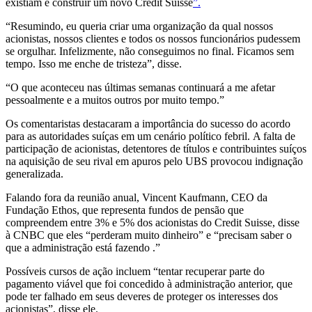
existiam e construir um novo Credit Suisse
”.
“Resumindo, eu queria criar uma organização da qual nossos
acionistas, nossos clientes e todos os nossos funcionários pudessem
se orgulhar. Infelizmente, não conseguimos no final. Ficamos sem
tempo. Isso me enche de tristeza”, disse.
“O que aconteceu nas últimas semanas continuará a me afetar
pessoalmente e a muitos outros por muito tempo.”
Os comentaristas destacaram a importância do sucesso do acordo
para as autoridades suíças em um cenário político febril. A falta de
participação de acionistas, detentores de títulos e contribuintes suíços
na aquisição de seu rival em apuros pelo UBS provocou indignação
generalizada.
Falando fora da reunião anual, Vincent Kaufmann, CEO da
Fundação Ethos, que representa fundos de pensão que
compreendem entre 3% e 5% dos acionistas do Credit Suisse, disse
à CNBC que eles “perderam muito dinheiro” e “precisam saber o
que a administração está fazendo .”
Possíveis cursos de ação incluem “tentar recuperar parte do
pagamento viável que foi concedido à administração anterior, que
pode ter falhado em seus deveres de proteger os interesses dos
acionistas”, disse ele.