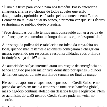
“É um dia triste para você e para nós também. Posso entender a
amargura, a raiva e o choque de todos aqueles que estão
desapontados, oprimidos e afetados pelos acontecimentos”, disse
Lehmann na reunião anual do banco, a primeira vez que seus líderes
se dirigiram ao público desde o resgate.
“Peço desculpas por não termos mais conseguido conter a perda de
confiança que se acumulou ao longo dos anos e por desapontá-lo.”
A presença da polícia foi estabelecida no início da terça-feira no
local, quando manifestantes e acionistas começaram a chegar em
massa, esperando por respostas e responsabilidades após o fim da
instituição suíça de 167 anos.
As autoridades suíças intermediaram um resgate de emergência do
banco atingido por seu maior rival doméstico por apenas 3 bilhões
de francos suíços, durante um fim de semana no final de março.
Ele ocorreu após um colapso nos depósitos do Credit Suisse e no
preço das ações em meio a temores de uma crise bancária global,
mas o negócio continua atolado em desafios legais e logísticos. Nem
os acionistas do UBS nem do Credit Suisse puderam votar no
acordo.