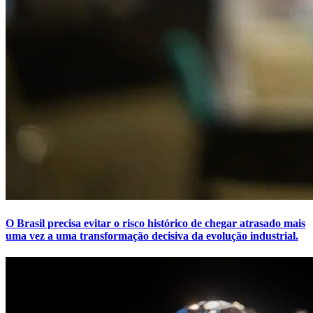
O Brasil precisa evitar o risco histórico de chegar atrasado mais
uma vez a uma transformação decisiva da evolução industrial.