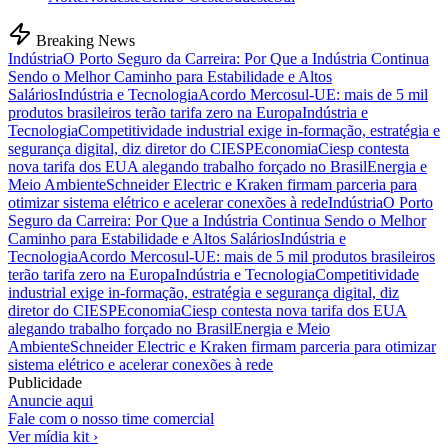
Breaking News
Indústria
O Porto Seguro da Carreira: Por Que a Indústria Continua
Sendo o Melhor Caminho para Estabilidade e Altos
Salários
Indústria e Tecnologia
Acordo Mercosul-UE: mais de 5 mil
produtos brasileiros terão tarifa zero na Europa
Indústria e
Tecnologia
Competitividade industrial exige in-formação, estratégia e
segurança digital, diz diretor do CIESP
Economia
Ciesp contesta
nova tarifa dos EUA alegando trabalho forçado no Brasil
Energia e
Meio Ambiente
Schneider Electric e Kraken firmam parceria para
otimizar sistema elétrico e acelerar conexões à rede
Indústria
O Porto
Seguro da Carreira: Por Que a Indústria Continua Sendo o Melhor
Caminho para Estabilidade e Altos Salários
Indústria e
Tecnologia
Acordo Mercosul-UE: mais de 5 mil produtos brasileiros
terão tarifa zero na Europa
Indústria e Tecnologia
Competitividade
industrial exige in-formação, estratégia e segurança digital, diz
diretor do CIESP
Economia
Ciesp contesta nova tarifa dos EUA
alegando trabalho forçado no Brasil
Energia e Meio
Ambiente
Schneider Electric e Kraken firmam parceria para otimizar
sistema elétrico e acelerar conexões à rede
Publicidade
Anuncie aqui
Fale com o nosso time comercial
Ver mídia kit ›