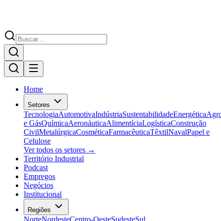
Home
Setores
Tecnologia
Automotiva
Indústria
Sustentabilidade
Energética
Agr
e Gás
Química
Aeronáutica
Alimentícia
Logística
Construção
Civil
Metalúrgica
Cosmética
Farmacêutica
Têxtil
Naval
Papel e
Celulose
Ver todos os setores →
Território Industrial
Podcast
Empregos
Negócios
Institucional
Regiões
Norte
Nordeste
Centro-Oeste
Sudeste
Sul