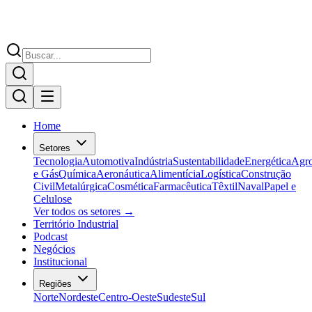
Home
Setores
Tecnologia
Automotiva
Indústria
Sustentabilidade
Energética
Agr
e Gás
Química
Aeronáutica
Alimentícia
Logística
Construção
Civil
Metalúrgica
Cosmética
Farmacêutica
Têxtil
Naval
Papel e
Celulose
Ver todos os setores →
Território Industrial
Podcast
Negócios
Institucional
Regiões
Norte
Nordeste
Centro-Oeste
Sudeste
Sul