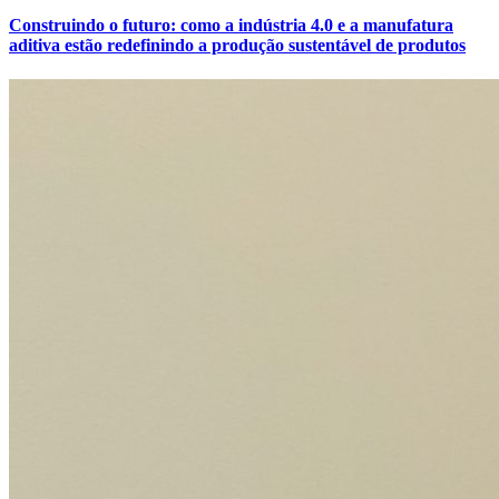
Construindo o futuro: como a indústria 4.0 e a manufatura
aditiva estão redefinindo a produção sustentável de produtos