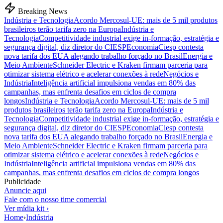
Breaking News
Indústria e Tecnologia
Acordo Mercosul-UE: mais de 5 mil produtos
brasileiros terão tarifa zero na Europa
Indústria e
Tecnologia
Competitividade industrial exige in-formação, estratégia e
segurança digital, diz diretor do CIESP
Economia
Ciesp contesta
nova tarifa dos EUA alegando trabalho forçado no Brasil
Energia e
Meio Ambiente
Schneider Electric e Kraken firmam parceria para
otimizar sistema elétrico e acelerar conexões à rede
Negócios e
Indústria
Inteligência artificial impulsiona vendas em 80% das
campanhas, mas enfrenta desafios em ciclos de compra
longos
Indústria e Tecnologia
Acordo Mercosul-UE: mais de 5 mil
produtos brasileiros terão tarifa zero na Europa
Indústria e
Tecnologia
Competitividade industrial exige in-formação, estratégia e
segurança digital, diz diretor do CIESP
Economia
Ciesp contesta
nova tarifa dos EUA alegando trabalho forçado no Brasil
Energia e
Meio Ambiente
Schneider Electric e Kraken firmam parceria para
otimizar sistema elétrico e acelerar conexões à rede
Negócios e
Indústria
Inteligência artificial impulsiona vendas em 80% das
campanhas, mas enfrenta desafios em ciclos de compra longos
Publicidade
Anuncie aqui
Fale com o nosso time comercial
Ver mídia kit ›
Home
›
Indústria