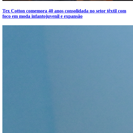
Tex Cotton comemora 40 anos consolidada no setor têxtil com
foco em moda infantojuvenil e expansão