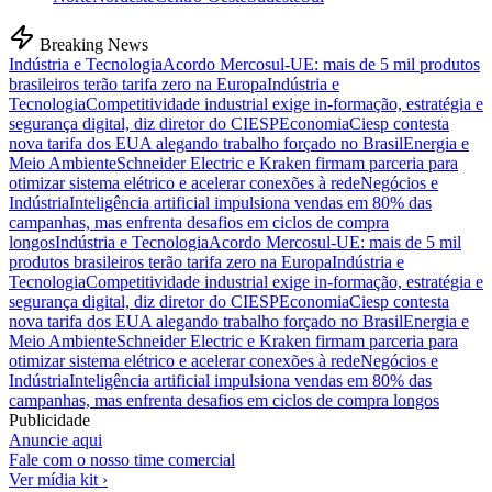
Breaking News
Indústria e Tecnologia
Acordo Mercosul-UE: mais de 5 mil produtos
brasileiros terão tarifa zero na Europa
Indústria e
Tecnologia
Competitividade industrial exige in-formação, estratégia e
segurança digital, diz diretor do CIESP
Economia
Ciesp contesta
nova tarifa dos EUA alegando trabalho forçado no Brasil
Energia e
Meio Ambiente
Schneider Electric e Kraken firmam parceria para
otimizar sistema elétrico e acelerar conexões à rede
Negócios e
Indústria
Inteligência artificial impulsiona vendas em 80% das
campanhas, mas enfrenta desafios em ciclos de compra
longos
Indústria e Tecnologia
Acordo Mercosul-UE: mais de 5 mil
produtos brasileiros terão tarifa zero na Europa
Indústria e
Tecnologia
Competitividade industrial exige in-formação, estratégia e
segurança digital, diz diretor do CIESP
Economia
Ciesp contesta
nova tarifa dos EUA alegando trabalho forçado no Brasil
Energia e
Meio Ambiente
Schneider Electric e Kraken firmam parceria para
otimizar sistema elétrico e acelerar conexões à rede
Negócios e
Indústria
Inteligência artificial impulsiona vendas em 80% das
campanhas, mas enfrenta desafios em ciclos de compra longos
Publicidade
Anuncie aqui
Fale com o nosso time comercial
Ver mídia kit ›