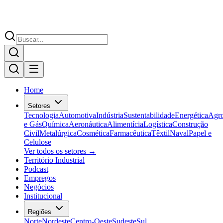
Home
Setores
Tecnologia
Automotiva
Indústria
Sustentabilidade
Energética
Agr
e Gás
Química
Aeronáutica
Alimentícia
Logística
Construção
Civil
Metalúrgica
Cosmética
Farmacêutica
Têxtil
Naval
Papel e
Celulose
Ver todos os setores →
Território Industrial
Podcast
Empregos
Negócios
Institucional
Regiões
Norte
Nordeste
Centro-Oeste
Sudeste
Sul