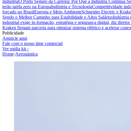
Indústria
O Porto Seguro da Carreira: Por Que a Indústria Continua S
terão tarifa zero na Europa
Indústria e Tecnologia
Competitividade indus
forçado no Brasil
Energia e Meio Ambiente
Schneider Electric e Krake
Sendo o Melhor Caminho para Estabilidade e Altos Salários
Indústria
industrial exige in-formação, estratégia e segurança digital, diz diret
Kraken firmam parceria para otimizar sistema elétrico e acelerar cone
Publicidade
Anuncie aqui
Fale com o nosso time comercial
Ver mídia kit ›
Home
›
Aeronáutica