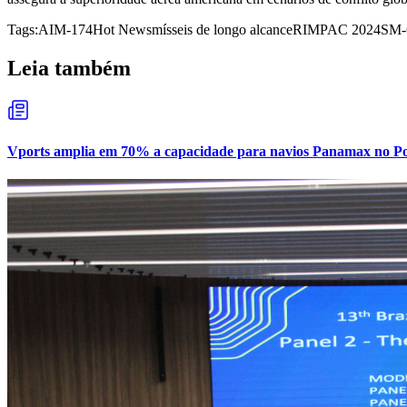
Tags:
AIM-174
Hot News
mísseis de longo alcance
RIMPAC 2024
SM-6
Leia também
Vports amplia em 70% a capacidade para navios Panamax no Por