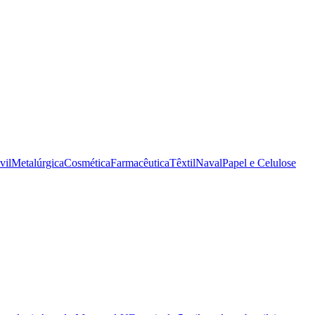
vil
Metalúrgica
Cosmética
Farmacêutica
Têxtil
Naval
Papel e Celulose