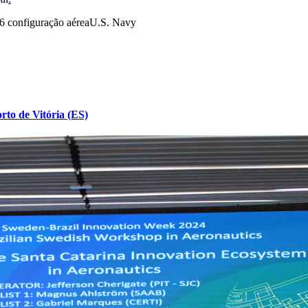
 configuração aérea
U.S. Navy
to de Vitória (ES)