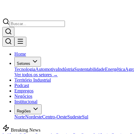
Home
Setores
Tecnologia
Automotiva
Indústria
Sustentabilidade
Energética
Agr
Ver todos os setores →
Território Industrial
Podcast
Empregos
Negócios
Institucional
Regiões
Norte
Nordeste
Centro-Oeste
Sudeste
Sul
Breaking News