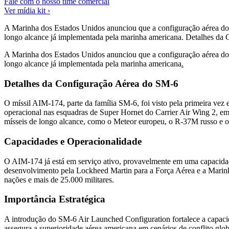
Fale com o nosso time comercial
Ver mídia kit ›
A Marinha dos Estados Unidos anunciou que a configuração aérea do 
longo alcance já implementada pela marinha americana. Detalhes da 
A Marinha dos Estados Unidos anunciou que a configuração aérea do 
longo alcance já implementada pela marinha americana
.
Detalhes da Configuração Aérea do SM-6
O míssil AIM-174, parte da família SM-6, foi visto pela primeira v
operacional nas esquadras de Super Hornet do Carrier Air Wing 2, 
mísseis de longo alcance, como o Meteor europeu, o R-37M russo e o
Capacidades e Operacionalidade
O AIM-174 já está em serviço ativo, provavelmente em uma capacidad
desenvolvimento pela Lockheed Martin para a Força Aérea e a Mari
nações e mais de 25.000 militares.
Importância Estratégica
A introdução do SM-6 Air Launched Configuration fortalece a capaci
assegura a superioridade aérea americana em cenários de conflito glob