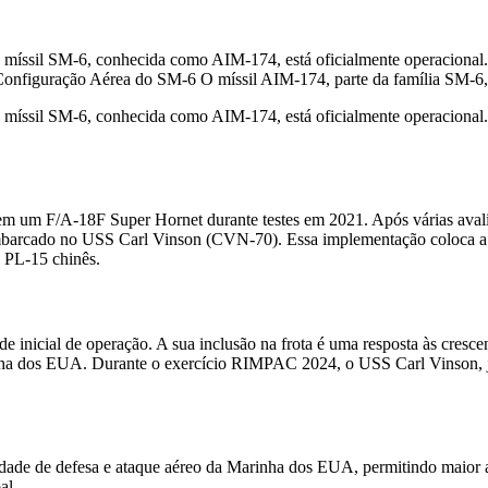
míssil SM-6, conhecida como AIM-174, está oficialmente operacional. 
Configuração Aérea do SM-6 O míssil AIM-174, parte da família SM-6, 
míssil SM-6, conhecida como AIM-174, está oficialmente operacional. 
ez em um F/A-18F Super Hornet durante testes em 2021. Após várias ava
embarcado no USS Carl Vinson (CVN-70). Essa implementação coloca a 
 PL-15 chinês.
e inicial de operação. A sua inclusão na frota é uma resposta às cr
nha dos EUA. Durante o exercício RIMPAC 2024, o USS Carl Vinson, 
dade de defesa e ataque aéreo da Marinha dos EUA, permitindo maior a
al
.