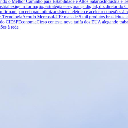
endo o Melhor Caminho para Estabilidade e Altos Salários
Indústria e T
trial exige in-formação, estratégia e segurança digital, diz diretor do 
n firmam parceria para otimizar sistema elétrico e acelerar conexões à r
 e Tecnologia
Acordo Mercosul-UE: mais de 5 mil produtos brasileiros te
or do CIESP
Economia
Ciesp contesta nova tarifa dos EUA alegando traba
xões à rede