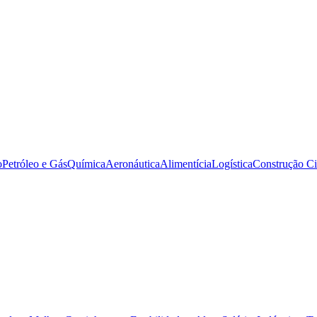
o
Petróleo e Gás
Química
Aeronáutica
Alimentícia
Logística
Construção Ci