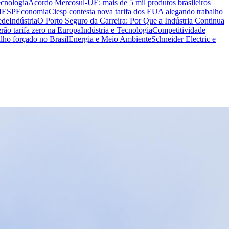
ecnologia
Acordo Mercosul-UE: mais de 5 mil produtos brasileiros
CIESP
Economia
Ciesp contesta nova tarifa dos EUA alegando trabalho
ede
Indústria
O Porto Seguro da Carreira: Por Que a Indústria Continua
rão tarifa zero na Europa
Indústria e Tecnologia
Competitividade
lho forçado no Brasil
Energia e Meio Ambiente
Schneider Electric e