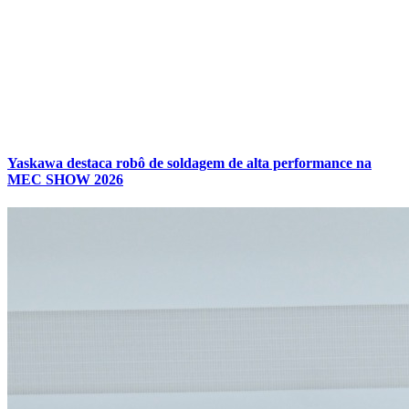
Yaskawa destaca robô de soldagem de alta performance na
MEC SHOW 2026