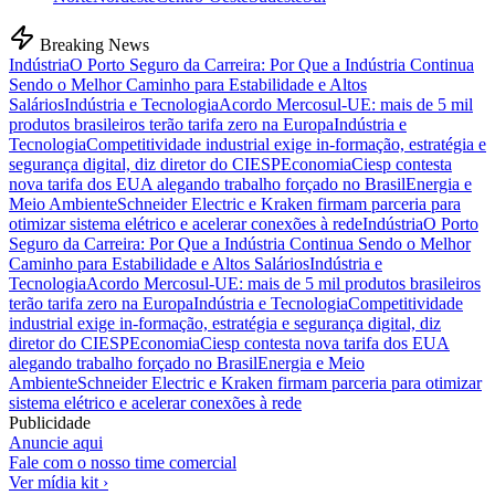
Breaking News
Indústria
O Porto Seguro da Carreira: Por Que a Indústria Continua
Sendo o Melhor Caminho para Estabilidade e Altos
Salários
Indústria e Tecnologia
Acordo Mercosul-UE: mais de 5 mil
produtos brasileiros terão tarifa zero na Europa
Indústria e
Tecnologia
Competitividade industrial exige in-formação, estratégia e
segurança digital, diz diretor do CIESP
Economia
Ciesp contesta
nova tarifa dos EUA alegando trabalho forçado no Brasil
Energia e
Meio Ambiente
Schneider Electric e Kraken firmam parceria para
otimizar sistema elétrico e acelerar conexões à rede
Indústria
O Porto
Seguro da Carreira: Por Que a Indústria Continua Sendo o Melhor
Caminho para Estabilidade e Altos Salários
Indústria e
Tecnologia
Acordo Mercosul-UE: mais de 5 mil produtos brasileiros
terão tarifa zero na Europa
Indústria e Tecnologia
Competitividade
industrial exige in-formação, estratégia e segurança digital, diz
diretor do CIESP
Economia
Ciesp contesta nova tarifa dos EUA
alegando trabalho forçado no Brasil
Energia e Meio
Ambiente
Schneider Electric e Kraken firmam parceria para otimizar
sistema elétrico e acelerar conexões à rede
Publicidade
Anuncie aqui
Fale com o nosso time comercial
Ver mídia kit ›