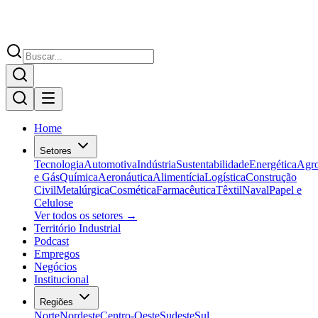
Home
Setores
Tecnologia
Automotiva
Indústria
Sustentabilidade
Energética
Agr
e Gás
Química
Aeronáutica
Alimentícia
Logística
Construção
Civil
Metalúrgica
Cosmética
Farmacêutica
Têxtil
Naval
Papel e
Celulose
Ver todos os setores →
Território Industrial
Podcast
Empregos
Negócios
Institucional
Regiões
Norte
Nordeste
Centro-Oeste
Sudeste
Sul