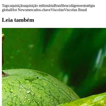
Tags:
aquisição
aquisição milionária
Brasfibra
colágeno
estratégia
global
Hot News
mercados-chave
Viscofan
Viscofan Brasil
Leia também