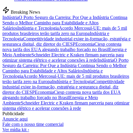
Breaking News
Indústria
O Porto Seguro da Carreira: Por Que a Indústria Continua
Sendo o Melhor Caminho para Estabilidade e Altos
Salários
Indústria e Tecnologia
Acordo Mercosul-UE: mais de 5 mil
produtos brasileiros terão tarifa zero na Europa
Indústria e
Tecnologia
Competitividade industrial exige in-formação, estratégia e
segurança digital, diz diretor do CIESP
Economia
Ciesp contesta
nova tarifa dos EUA alegando trabalho forçado no Brasil
Energia e
Meio Ambiente
Schneider Electric e Kraken firmam parceria para
otimizar sistema elétrico e acelerar conexões à rede
Indústria
O Porto
Seguro da Carreira: Por Que a Indústria Continua Sendo o Melhor
Caminho para Estabilidade e Altos Salários
Indústria e
Tecnologia
Acordo Mercosul-UE: mais de 5 mil produtos brasileiros
terão tarifa zero na Europa
Indústria e Tecnologia
Competitividade
industrial exige in-formação, estratégia e segurança digital, diz
diretor do CIESP
Economia
Ciesp contesta nova tarifa dos EUA
alegando trabalho forçado no Brasil
Energia e Meio
Ambiente
Schneider Electric e Kraken firmam parceria para otimizar
sistema elétrico e acelerar conexões à rede
Publicidade
Anuncie aqui
Fale com o nosso time comercial
Ver mídia kit ›