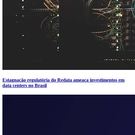
Estagnação regulatória do Redata ameaça investimentos em
data centers no Brasil