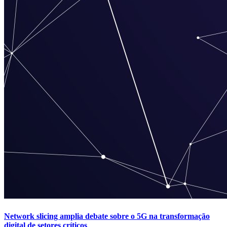
Network slicing amplia debate sobre o 5G na transformação
digital de setores críticos