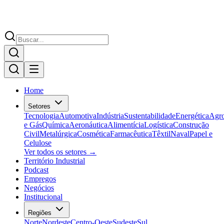
Home
Setores
Tecnologia
Automotiva
Indústria
Sustentabilidade
Energética
Agr
e Gás
Química
Aeronáutica
Alimentícia
Logística
Construção
Civil
Metalúrgica
Cosmética
Farmacêutica
Têxtil
Naval
Papel e
Celulose
Ver todos os setores →
Território Industrial
Podcast
Empregos
Negócios
Institucional
Regiões
Norte
Nordeste
Centro-Oeste
Sudeste
Sul