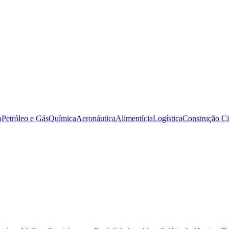
o
Petróleo e Gás
Química
Aeronáutica
Alimentícia
Logística
Construção Ci