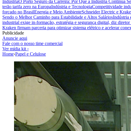
Indústria
O Porto Seguro da Carreira: Por Que a Indústria Continua S
terão tarifa zero na Europa
Indústria e Tecnologia
Competitividade indus
forçado no Brasil
Energia e Meio Ambiente
Schneider Electric e Krake
Sendo o Melhor Caminho para Estabilidade e Altos Salários
Indústria
industrial exige in-formação, estratégia e segurança digital, diz diret
Kraken firmam parceria para otimizar sistema elétrico e acelerar cone
Publicidade
Anuncie aqui
Fale com o nosso time comercial
Ver mídia kit ›
Home
›
Papel e Celulose