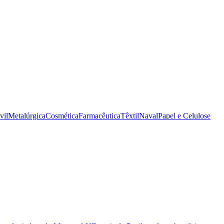
vil
Metalúrgica
Cosmética
Farmacêutica
Têxtil
Naval
Papel e Celulose