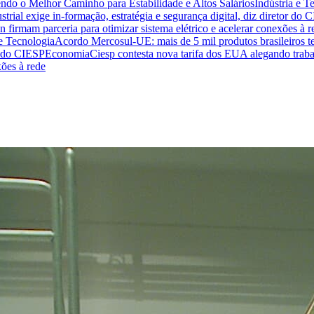
endo o Melhor Caminho para Estabilidade e Altos Salários
Indústria e T
trial exige in-formação, estratégia e segurança digital, diz diretor do 
n firmam parceria para otimizar sistema elétrico e acelerar conexões à r
 e Tecnologia
Acordo Mercosul-UE: mais de 5 mil produtos brasileiros te
or do CIESP
Economia
Ciesp contesta nova tarifa dos EUA alegando traba
xões à rede