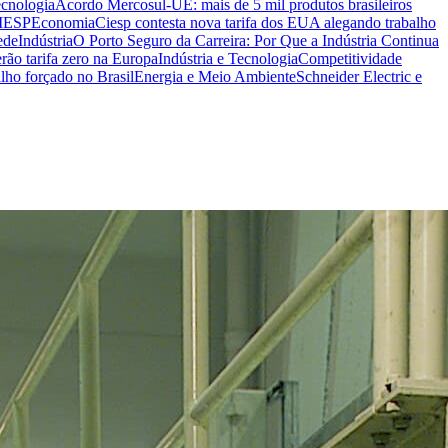
ecnologia
Acordo Mercosul-UE: mais de 5 mil produtos brasileiros
CIESP
Economia
Ciesp contesta nova tarifa dos EUA alegando trabalho
ede
Indústria
O Porto Seguro da Carreira: Por Que a Indústria Continua
rão tarifa zero na Europa
Indústria e Tecnologia
Competitividade
lho forçado no Brasil
Energia e Meio Ambiente
Schneider Electric e