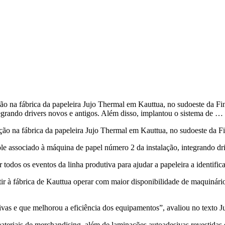
na fábrica da papeleira Jujo Thermal em Kauttua, no sudoeste da Fin
egrando drivers novos e antigos. Além disso, implantou o sistema de …
o na fábrica da papeleira Jujo Thermal em Kauttua, no sudoeste da F
le associado à máquina de papel número 2 da instalação, integrando dr
todos os eventos da linha produtiva para ajudar a papeleira a identifi
 à fábrica de Kauttua operar com maior disponibilidade de maquinário 
as e que melhorou a eficiência dos equipamentos”, avaliou no texto Ju
 materiais de merchandising, além de laminações autoadesivas revestidas