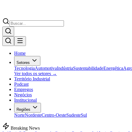
Home
Setores
Tecnologia
Automotiva
Indústria
Sustentabilidade
Energética
Agr
Ver todos os setores →
Território Industrial
Podcast
Empregos
Negócios
Institucional
Regiões
Norte
Nordeste
Centro-Oeste
Sudeste
Sul
Breaking News