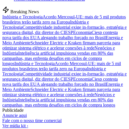
Breaking News
Indústria e Tecnologia
Acordo Mercosul-UE: mais de 5 mil produtos
brasileiros terão tarifa zero na Europa
Indústria e
Tecnologia
Competitividade industrial exige in-formação, estratégia e
segurança digital, diz diretor do CIESP
Economia
Ciesp contesta
nova tarifa dos EUA alegando trabalho forçado no Brasil
Energia e
Meio Ambiente
Schneider Electric e Kraken firmam parceria para
otimizar sistema elétrico e acelerar conexões à rede
Negócios e
Indústria
Inteligência artificial impulsiona vendas em 80% das
campanhas, mas enfrenta desafios em ciclos de compra
longos
Indústria e Tecnologia
Acordo Mercosul-UE: mais de 5 mil
produtos brasileiros terão tarifa zero na Europa
Indústria e
Tecnologia
Competitividade industrial exige in-formação, estratégia e
segurança digital, diz diretor do CIESP
Economia
Ciesp contesta
nova tarifa dos EUA alegando trabalho forçado no Brasil
Energia e
Meio Ambiente
Schneider Electric e Kraken firmam parceria para
otimizar sistema elétrico e acelerar conexões à rede
Negócios e
Indústria
Inteligência artificial impulsiona vendas em 80% das
campanhas, mas enfrenta desafios em ciclos de compra longos
Publicidade
Anuncie aqui
Fale com o nosso time comercial
Ver mídia kit ›