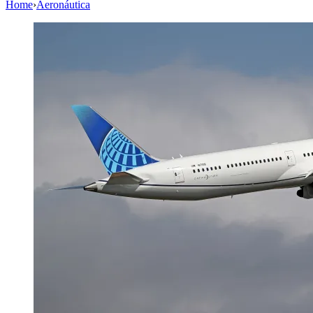
Home
›
Aeronáutica