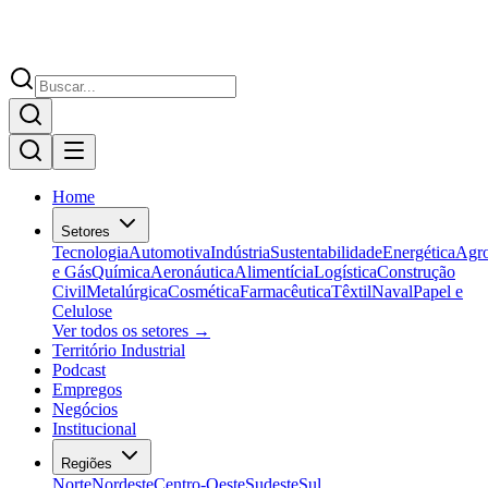
Home
Setores
Tecnologia
Automotiva
Indústria
Sustentabilidade
Energética
Agr
e Gás
Química
Aeronáutica
Alimentícia
Logística
Construção
Civil
Metalúrgica
Cosmética
Farmacêutica
Têxtil
Naval
Papel e
Celulose
Ver todos os setores →
Território Industrial
Podcast
Empregos
Negócios
Institucional
Regiões
Norte
Nordeste
Centro-Oeste
Sudeste
Sul