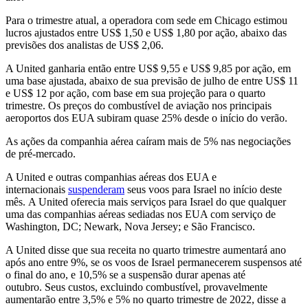
Para o trimestre atual, a operadora com sede em Chicago estimou
lucros ajustados entre US$ 1,50 e US$ 1,80 por ação, abaixo das
previsões dos analistas de US$ 2,06.
A United ganharia então entre US$ 9,55 e US$ 9,85 por ação, em
uma base ajustada, abaixo de sua
previsão
de julho de entre US$ 11
e US$ 12 por ação, com base em sua projeção para o quarto
trimestre. Os preços do combustível de aviação nos principais
aeroportos dos EUA subiram quase 25% desde o início do verão.
As ações da companhia aérea caíram mais de 5% nas negociações
de pré-mercado.
A United e outras companhias aéreas dos EUA e
internacionais
suspenderam
seus voos para Israel no início deste
mês. A United oferecia mais serviços para Israel do que qualquer
uma das companhias aéreas sediadas nos EUA com serviço de
Washington, DC; Newark, Nova Jersey; e São Francisco.
A United disse que sua receita no quarto trimestre aumentará ano
após ano entre 9%, se os voos de Israel permanecerem suspensos até
o final do ano, e 10,5% se a suspensão durar apenas até
outubro. Seus custos, excluindo combustível, provavelmente
aumentarão entre 3,5% e 5% no quarto trimestre de 2022, disse a