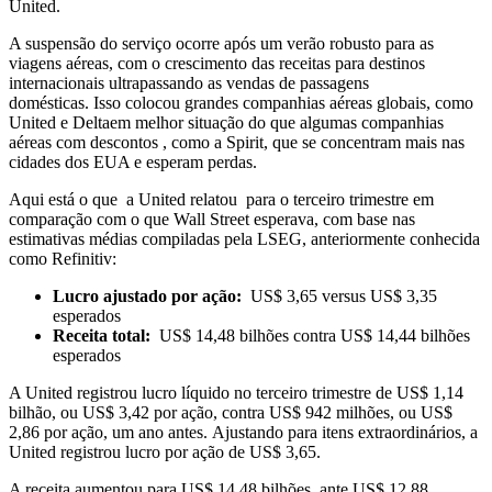
United.
A suspensão do serviço ocorre após um verão robusto para as
viagens aéreas, com o crescimento das receitas para
destinos
internacionais
ultrapassando as vendas de passagens
domésticas. Isso colocou grandes companhias aéreas globais, como
United e
Delta
em melhor situação do que algumas companhias
aéreas
com descontos
, como
a Spirit
, que se concentram mais nas
cidades dos EUA e esperam perdas.
Aqui está o que
a United relatou
para o terceiro trimestre em
comparação com o que Wall Street esperava, com base nas
estimativas médias compiladas pela LSEG, anteriormente conhecida
como Refinitiv:
Lucro ajustado por ação:
US$ 3,65 versus US$ 3,35
esperados
Receita total:
US$ 14,48 bilhões contra US$ 14,44 bilhões
esperados
A United registrou lucro líquido no terceiro trimestre de US$ 1,14
bilhão, ou US$ 3,42 por ação, contra US$ 942 milhões, ou US$
2,86 por ação, um ano antes. Ajustando para itens extraordinários, a
United registrou lucro por ação de US$ 3,65.
A receita aumentou para US$ 14,48 bilhões, ante US$ 12,88