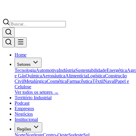
Home
Setores
Tecnologia
Automotiva
Indústria
Sustentabilidade
Energética
Agr
e Gás
Química
Aeronáutica
Alimentícia
Logística
Construção
Civil
Metalúrgica
Cosmética
Farmacêutica
Têxtil
Naval
Papel e
Celulose
Ver todos os setores →
Território Industrial
Podcast
Empregos
Negócios
Institucional
Regiões
Norte
Nordeste
Centro-Oeste
Sudeste
Sul