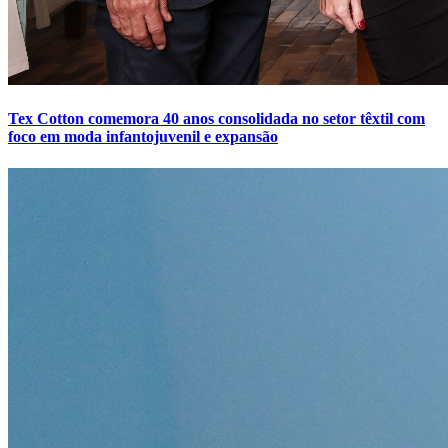
Tex Cotton comemora 40 anos consolidada no setor têxtil com
foco em moda infantojuvenil e expansão