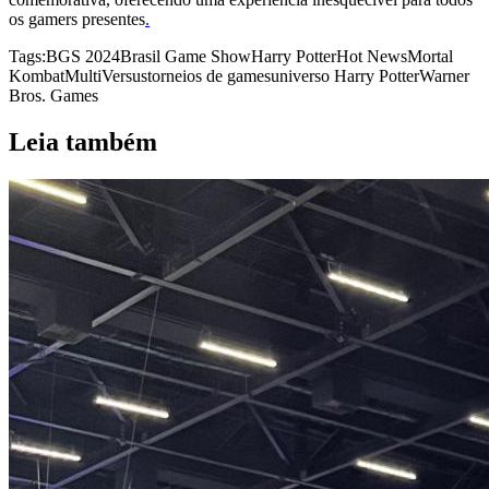
os gamers presentes
.
Tags:
BGS 2024
Brasil Game Show
Harry Potter
Hot News
Mortal
Kombat
MultiVersus
torneios de games
universo Harry Potter
Warner
Bros. Games
Leia também