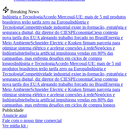
Breaking News
Indústria e Tecnologia
Acordo Mercosul-UE: mais de 5 mil produtos
brasileiros terão tarifa zero na Europa
Indústria e
Tecnologia
Competitividade industrial exige in-formação, estratégia e
segurança digital, diz diretor do CIESP
Economia
Ciesp contesta
nova tarifa dos EUA alegando trabalho forçado no Brasil
Energia e
Meio Ambiente
Schneider Electric e Kraken firmam parceria para
otimizar sistema elétrico e acelerar conexões à rede
Negócios e
Indústria
Inteligência artificial impulsiona vendas em 80% das
campanhas, mas enfrenta desafios em ciclos de compra
longos
Indústria e Tecnologia
Acordo Mercosul-UE: mais de 5 mil
produtos brasileiros terão tarifa zero na Europa
Indústria e
Tecnologia
Competitividade industrial exige in-formação, estratégia e
segurança digital, diz diretor do CIESP
Economia
Ciesp contesta
nova tarifa dos EUA alegando trabalho forçado no Brasil
Energia e
Meio Ambiente
Schneider Electric e Kraken firmam parceria para
otimizar sistema elétrico e acelerar conexões à rede
Negócios e
Indústria
Inteligência artificial impulsiona vendas em 80% das
campanhas, mas enfrenta desafios em ciclos de compra longos
Publicidade
Anuncie aqui
Fale com o nosso time comercial
Ver mídia kit ›