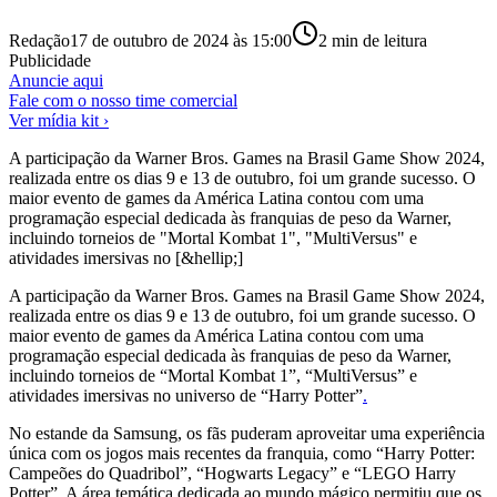
Redação
17 de outubro de 2024 às 15:00
2
min de leitura
Publicidade
Anuncie aqui
Fale com o nosso time comercial
Ver mídia kit ›
A participação da Warner Bros. Games na Brasil Game Show 2024,
realizada entre os dias 9 e 13 de outubro, foi um grande sucesso. O
maior evento de games da América Latina contou com uma
programação especial dedicada às franquias de peso da Warner,
incluindo torneios de "Mortal Kombat 1", "MultiVersus" e
atividades imersivas no [&hellip;]
A participação da Warner Bros. Games na Brasil Game Show 2024,
realizada entre os dias 9 e 13 de outubro, foi um grande sucesso. O
maior evento de games da América Latina contou com uma
programação especial dedicada às franquias de peso da Warner,
incluindo torneios de “Mortal Kombat 1”, “MultiVersus” e
atividades imersivas no universo de “Harry Potter”
.
No estande da Samsung, os fãs puderam aproveitar uma experiência
única com os jogos mais recentes da franquia, como “Harry Potter:
Campeões do Quadribol”, “Hogwarts Legacy” e “LEGO Harry
Potter”. A área temática dedicada ao mundo mágico permitiu que os