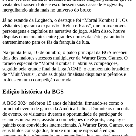
visitantes tirassem fotos e escolhessem suas casas de Hogwarts,
mergulhando ainda mais no universo do bruxo.
Já no estande da Logitech, o destaque foi “Mortal Kombat 1”. Os
visitantes jogaram a expansão “Reina o Kaos”, que trouxe novos
personagens e capítulos na narrativa do jogo. Além disso, houve
disputas emocionantes entre grandes nomes da série, garantindo
entretenimento para os fãs da franquia de luta.
Na quinta-feira, 10 de outubro, o palco principal da BGS recebeu
dois dos maiores sucessos multiplayer da Warner Bros. Games. O
torneio especial de “Mortal Kombat 1” abriu as competições,
seguido pela grande final da Liga ACME, o campeonato brasileiro
de “MultiVersus”, onde as duplas finalistas disputaram prêmios e
troféus em uma competição acirrada.
Edição histórica da BGS
A BGS 2024 celebrou 15 anos de história, firmando-se como o
principal evento de games da América Latina. Durante os cinco dias
de evento, os visitantes tiveram a oportunidade de participar de
estandes interativos, assistir a competições de eSports, cosplay e
painéis com convidados internacionais. A Warner Bros. Games, com
seus títulos consagrados, trouxe um toque especial à edição
comemorativa, oferecendo uma experiência inesquecível para todos