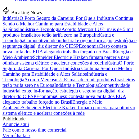
Breaking News
Indústria
O Porto Seguro da Carreira: Por Que a Indústria Continua
Sendo o Melhor Caminho para Estabilidade e Altos
Salários
Indústria e Tecnologia
Acordo Mercosul-UE: mais de 5 mil
produtos brasileiros terão tarifa zero na Europa
Indústria e
Tecnologia
Competitividade industrial exige in-formação, estratégia e
segurança digital, diz diretor do CIESP
Economia
Ciesp contesta
nova tarifa dos EUA alegando trabalho forçado no Brasil
Energia e
Meio Ambiente
Schneider Electric e Kraken firmam parceria para
otimizar sistema elétrico e acelerar conexões à rede
Indústria
O Porto
Seguro da Carreira: Por Que a Indústria Continua Sendo o Melhor
Caminho para Estabilidade e Altos Salários
Indústria e
Tecnologia
Acordo Mercosul-UE: mais de 5 mil produtos brasileiros
terão tarifa zero na Europa
Indústria e Tecnologia
Competitividade
industrial exige in-formação, estratégia e segurança digital, diz
diretor do CIESP
Economia
Ciesp contesta nova tarifa dos EUA
alegando trabalho forçado no Brasil
Energia e Meio
Ambiente
Schneider Electric e Kraken firmam parceria para otimizar
sistema elétrico e acelerar conexões à rede
Publicidade
Anuncie aqui
Fale com o nosso time comercial
Ver mídia kit ›