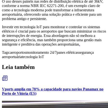
O uso desses painéis nas redes de distribuição elétrica de até 36kV,
conforme a norma NBR IEC 62271-200, é um exemplo claro de
como a tecnologia moderna pode transformar a infraestrutura
aeroportuária, oferecendo uma solução prática e eficiente para um
problema antigo e persistente.
Investir em tecnologia IoT para monitorar e controlar os sistemas
elétricos é crucial para os aeroportos que buscam minimizar os riscos
de interrupções de energia. Essa abordagem não só melhora a
segurança e eficiência, mas também proporciona uma gestão mais
inteligente e preditiva das operações aeroportuárias
.
Tags:
aeroportos
monitoramento 24/7
panes elétricas
segurança
aeroportuária
tecnologia IoT
Leia também
Vports amplia em 70% a capacidade para navios Panamax no
Porto de Vitória (ES)