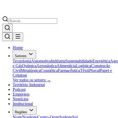
Home
Setores
Tecnologia
Automotiva
Indústria
Sustentabilidade
Energética
Agr
e Gás
Química
Aeronáutica
Alimentícia
Logística
Construção
Civil
Metalúrgica
Cosmética
Farmacêutica
Têxtil
Naval
Papel e
Celulose
Ver todos os setores →
Território Industrial
Podcast
Empregos
Negócios
Institucional
Regiões
Norte
Nordeste
Centro-Oeste
Sudeste
Sul