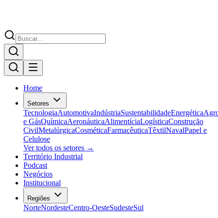
Home
Setores
Tecnologia
Automotiva
Indústria
Sustentabilidade
Energética
Agr
e Gás
Química
Aeronáutica
Alimentícia
Logística
Construção
Civil
Metalúrgica
Cosmética
Farmacêutica
Têxtil
Naval
Papel e
Celulose
Ver todos os setores →
Território Industrial
Podcast
Negócios
Institucional
Regiões
Norte
Nordeste
Centro-Oeste
Sudeste
Sul