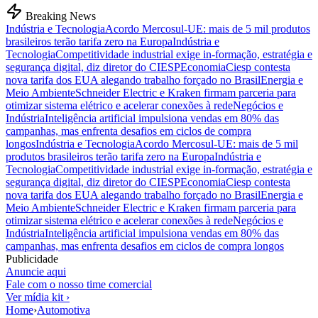
Breaking News
Indústria e Tecnologia
Acordo Mercosul-UE: mais de 5 mil produtos
brasileiros terão tarifa zero na Europa
Indústria e
Tecnologia
Competitividade industrial exige in-formação, estratégia e
segurança digital, diz diretor do CIESP
Economia
Ciesp contesta
nova tarifa dos EUA alegando trabalho forçado no Brasil
Energia e
Meio Ambiente
Schneider Electric e Kraken firmam parceria para
otimizar sistema elétrico e acelerar conexões à rede
Negócios e
Indústria
Inteligência artificial impulsiona vendas em 80% das
campanhas, mas enfrenta desafios em ciclos de compra
longos
Indústria e Tecnologia
Acordo Mercosul-UE: mais de 5 mil
produtos brasileiros terão tarifa zero na Europa
Indústria e
Tecnologia
Competitividade industrial exige in-formação, estratégia e
segurança digital, diz diretor do CIESP
Economia
Ciesp contesta
nova tarifa dos EUA alegando trabalho forçado no Brasil
Energia e
Meio Ambiente
Schneider Electric e Kraken firmam parceria para
otimizar sistema elétrico e acelerar conexões à rede
Negócios e
Indústria
Inteligência artificial impulsiona vendas em 80% das
campanhas, mas enfrenta desafios em ciclos de compra longos
Publicidade
Anuncie aqui
Fale com o nosso time comercial
Ver mídia kit ›
Home
›
Automotiva