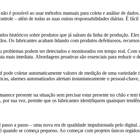
ão é possível ao usar métodos manuais para coleta e análise de dados
ontrole – além de todas as suas outras responsabilidades diárias. É f
 históricos sobre produtos que já saíram da linha de produção. Eles e
ados. Os fabricantes acabam lidando com produtos defeituosos, recursos d
ou problemas podem ser detectados e monitorados em tempo real. Com si
 mais imediata. Abordagens proativas são essenciais para reduzir o des
ud pode coletar automaticamente valores de medição de uma variedade 
ísticas, alarmes automatizados alertam instantaneamente o pessoal-chav
nece presente na situação sem precisar estar presente no chão e tem t
 por sua vez, permite que os fabricantes identifiquem quaisquer tendê
l passo a passo – uma nova era de qualidade impulsionada pelo digit
cil quando se começa pequeno. Ao começar com projetos únicos regidos