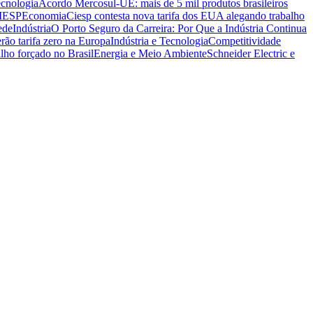
ecnologia
Acordo Mercosul-UE: mais de 5 mil produtos brasileiros
CIESP
Economia
Ciesp contesta nova tarifa dos EUA alegando trabalho
ede
Indústria
O Porto Seguro da Carreira: Por Que a Indústria Continua
rão tarifa zero na Europa
Indústria e Tecnologia
Competitividade
lho forçado no Brasil
Energia e Meio Ambiente
Schneider Electric e