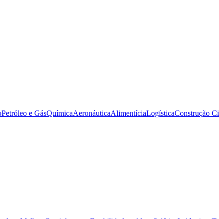
o
Petróleo e Gás
Química
Aeronáutica
Alimentícia
Logística
Construção Ci