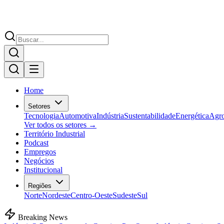
Home
Setores
Tecnologia
Automotiva
Indústria
Sustentabilidade
Energética
Agr
Ver todos os setores →
Território Industrial
Podcast
Empregos
Negócios
Institucional
Regiões
Norte
Nordeste
Centro-Oeste
Sudeste
Sul
Breaking News