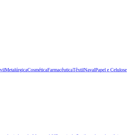
vil
Metalúrgica
Cosmética
Farmacêutica
Têxtil
Naval
Papel e Celulose