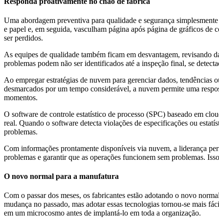
Responda proativamente no chão de fábrica
Uma abordagem preventiva para qualidade e segurança simplesmente n
e papel e, em seguida, vasculham página após página de gráficos de c
ser perdidos.
As equipes de qualidade também ficam em desvantagem, revisando dados
problemas podem não ser identificados até a inspeção final, se detect
Ao empregar estratégias de nuvem para gerenciar dados, tendências 
desmarcados por um tempo considerável, a nuvem permite uma resposta
momentos.
O software de controle estatístico de processo (SPC) baseado em clo
real. Quando o software detecta violações de especificações ou estat
problemas.
Com informações prontamente disponíveis via nuvem, a liderança perma
problemas e garantir que as operações funcionem sem problemas. Isso,
O novo normal para a manufatura
Com o passar dos meses, os fabricantes estão adotando o novo norma
mudança no passado, mas adotar essas tecnologias tornou-se mais fá
em um microcosmo antes de implantá-lo em toda a organização.