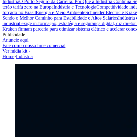
Indústria
O Porto Seguro da Carreira: Por Que a Indústria Continua S
terão tarifa zero na Europa
Indústria e Tecnologia
Competitividade indus
forçado no Brasil
Energia e Meio Ambiente
Schneider Electric e Krake
Sendo o Melhor Caminho para Estabilidade e Altos Salários
Indústria
industrial exige in-formação, estratégia e segurança digital, diz diret
Kraken firmam parceria para otimizar sistema elétrico e acelerar cone
Publicidade
Anuncie aqui
Fale com o nosso time comercial
Ver mídia kit ›
Home
›
Indústria