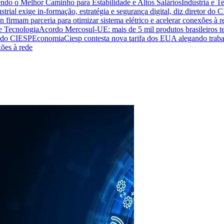
endo o Melhor Caminho para Estabilidade e Altos Salários
Indústria e T
trial exige in-formação, estratégia e segurança digital, diz diretor do 
n firmam parceria para otimizar sistema elétrico e acelerar conexões à r
 e Tecnologia
Acordo Mercosul-UE: mais de 5 mil produtos brasileiros te
or do CIESP
Economia
Ciesp contesta nova tarifa dos EUA alegando traba
xões à rede