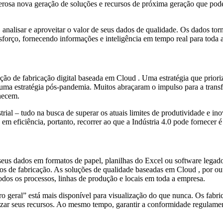
rosa nova geração de soluções e recursos de próxima geração que podem
analisar e aproveitar o valor de seus dados de qualidade. Os dados tor
forço, fornecendo informações e inteligência em tempo real para toda 
ção de fabricação digital baseada em Cloud . Uma estratégia que priori
ma estratégia pós-pandemia. Muitos abraçaram o impulso para a transf
rnecem.
ial – tudo na busca de superar os atuais limites de produtividade e in
em eficiência, portanto, recorrer ao que a Indústria 4.0 pode fornecer é
seus dados em formatos de papel, planilhas do Excel ou software lega
s de fabricação. As soluções de qualidade baseadas em Cloud , por out
odos os processos, linhas de produção e locais em toda a empresa.
 geral” está mais disponível para visualização do que nunca. Os fabric
iorizar seus recursos. Ao mesmo tempo, garantir a conformidade regulame