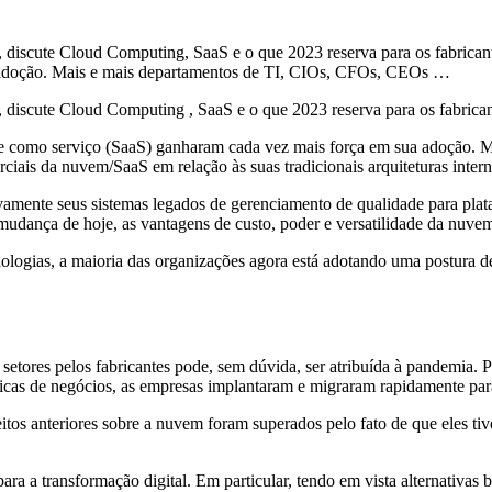
, discute Cloud Computing, SaaS e o que 2023 reserva para os fabrica
 adoção. Mais e mais departamentos de TI, CIOs, CFOs, CEOs …
, discute Cloud Computing , SaaS e o que 2023 reserva para os fabrica
re como serviço (SaaS) ganharam cada vez mais força em sua adoção. 
ciais da nuvem/SaaS em relação às suas tradicionais arquiteturas interna
tivamente seus sistemas legados de gerenciamento de qualidade para pl
mudança de hoje, as vantagens de custo, poder e versatilidade da nuvem
ogias, a maioria das organizações agora está adotando uma postura de
setores pelos fabricantes pode, sem dúvida, ser atribuída à pandemia. P
ticas de negócios, as empresas implantaram e migraram rapidamente pa
eitos anteriores sobre a nuvem foram superados pelo fato de que eles t
ara a transformação digital. Em particular, tendo em vista alternativa